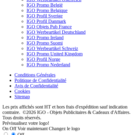
IGO Promo België
IGO Promo Belgique
IGO Profil Sverige
IGO Profil Danmark
IGO Objets Pub France
IGO Werbeartikel Deutschland
IGO Promo Ireland
IGO Promo Suomi
IGO Werbeartikel Schweiz
IGO Promo United Kingdom
IGO Profil Norge
IGO Promo Nederland
Conditions Générales
Politique de Confidentialité
Avis de Confidentialité
Cookies
Sitemap
Les prix affichés sont HT et hors frais d'expédition sauf indication
contraire. ©2026 IGO - Objets Publicitaires & Cadeaux d'Affaires.
Tous droits réservés.
Prévisualisez votre logo!
On
Off
Voir maintenant
Changez le logo
Off