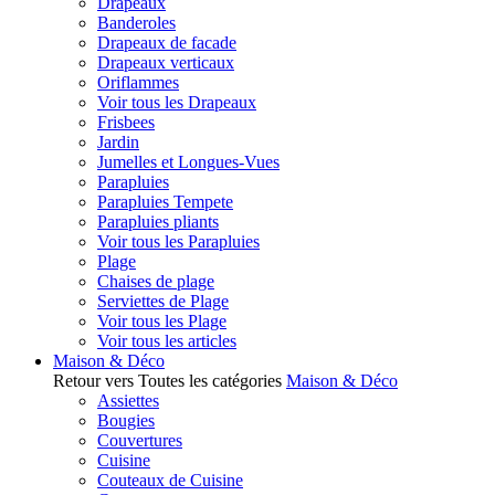
Drapeaux
Banderoles
Drapeaux de facade
Drapeaux verticaux
Oriflammes
Voir tous les Drapeaux
Frisbees
Jardin
Jumelles et Longues-Vues
Parapluies
Parapluies Tempete
Parapluies pliants
Voir tous les Parapluies
Plage
Chaises de plage
Serviettes de Plage
Voir tous les Plage
Voir tous les articles
Maison & Déco
Retour vers Toutes les catégories
Maison & Déco
Assiettes
Bougies
Couvertures
Cuisine
Couteaux de Cuisine