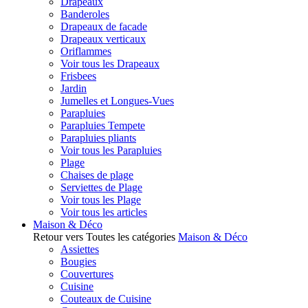
Drapeaux
Banderoles
Drapeaux de facade
Drapeaux verticaux
Oriflammes
Voir tous les Drapeaux
Frisbees
Jardin
Jumelles et Longues-Vues
Parapluies
Parapluies Tempete
Parapluies pliants
Voir tous les Parapluies
Plage
Chaises de plage
Serviettes de Plage
Voir tous les Plage
Voir tous les articles
Maison & Déco
Retour vers Toutes les catégories
Maison & Déco
Assiettes
Bougies
Couvertures
Cuisine
Couteaux de Cuisine