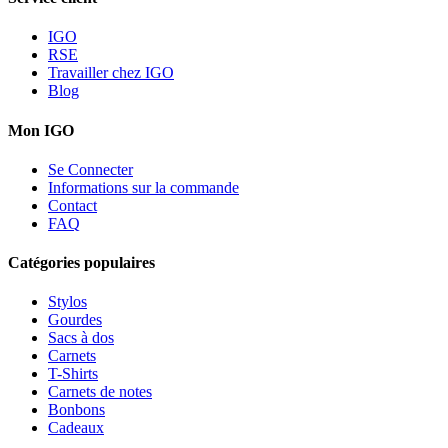
IGO
RSE
Travailler chez IGO
Blog
Mon IGO
Se Connecter
Informations sur la commande
Contact
FAQ
Catégories populaires
Stylos
Gourdes
Sacs à dos
Carnets
T-Shirts
Carnets de notes
Bonbons
Cadeaux