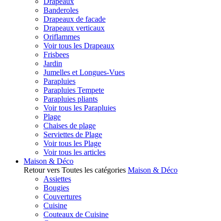
Drapeaux
Banderoles
Drapeaux de facade
Drapeaux verticaux
Oriflammes
Voir tous les Drapeaux
Frisbees
Jardin
Jumelles et Longues-Vues
Parapluies
Parapluies Tempete
Parapluies pliants
Voir tous les Parapluies
Plage
Chaises de plage
Serviettes de Plage
Voir tous les Plage
Voir tous les articles
Maison & Déco
Retour vers Toutes les catégories
Maison & Déco
Assiettes
Bougies
Couvertures
Cuisine
Couteaux de Cuisine