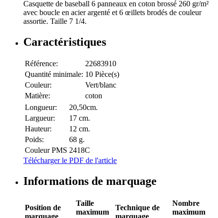
Casquette de baseball 6 panneaux en coton brossé 260 gr/m²
avec boucle en acier argenté et 6 œillets brodés de couleur
assortie. Taille 7 1/4.
Caractéristiques
Référence:
22683910
Quantité minimale:
10 Pièce(s)
Couleur:
Vert/blanc
Matière:
coton
Longueur:
20,50cm.
Largueur:
17 cm.
Hauteur:
12 cm.
Poids:
68 g.
Couleur PMS
2418C
Télécharger le PDF de l'article
Informations de marquage
Taille
Nombre
Position de
Technique de
maximum
maximum
marquage
marquage