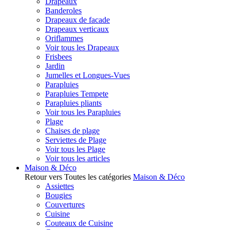
Drapeaux
Banderoles
Drapeaux de facade
Drapeaux verticaux
Oriflammes
Voir tous les Drapeaux
Frisbees
Jardin
Jumelles et Longues-Vues
Parapluies
Parapluies Tempete
Parapluies pliants
Voir tous les Parapluies
Plage
Chaises de plage
Serviettes de Plage
Voir tous les Plage
Voir tous les articles
Maison & Déco
Retour vers Toutes les catégories
Maison & Déco
Assiettes
Bougies
Couvertures
Cuisine
Couteaux de Cuisine