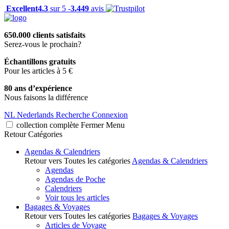
Excellent
4.3
sur 5 -
3.449
avis
650.000 clients satisfaits
Serez-vous le prochain?
Échantillons gratuits
Pour les articles à 5 €
80 ans d’expérience
Nous faisons la différence
NL
Nederlands
Recherche
Connexion
collection complète
Fermer
Menu
Retour
Catégories
Agendas & Calendriers
Retour vers Toutes les catégories
Agendas & Calendriers
Agendas
Agendas de Poche
Calendriers
Voir tous les articles
Bagages & Voyages
Retour vers Toutes les catégories
Bagages & Voyages
Articles de Voyage