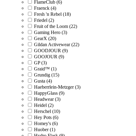
FlameClub (6)
Fraenck (4)
Fresh 'n Rebel (18)
Friedel (2)
Fruit of the Loom (22)
Gaming Hero (3)
GearX (20)
Gildan Activewear (22)
GOODJOUR (9)
GOOJOUR (9)
GP (3)
Graid™ (1)
Grundig (15)
Gusta (4)
Haeberrlein-Metzger (3)
HappyGlass (9)
Headwear (3)
Heidel (2)
Herschel (10)
Hey Pots (6)
Homey's (6)
Huober (1)
Hydro Flask (9)