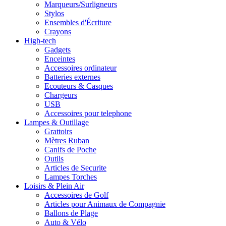
Marqueurs/Surligneurs
Stylos
Ensembles d'Écriture
Crayons
High-tech
Gadgets
Enceintes
Accessoires ordinateur
Batteries externes
Ecouteurs & Casques
Chargeurs
USB
Accessoires pour telephone
Lampes & Outillage
Grattoirs
Mètres Ruban
Canifs de Poche
Outils
Articles de Securite
Lampes Torches
Loisirs & Plein Air
Accessoires de Golf
Articles pour Animaux de Compagnie
Ballons de Plage
Auto & Vélo