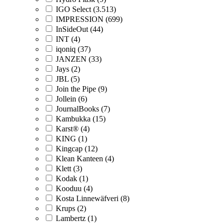
IGO Select (3.513)
IMPRESSION (699)
InSideOut (44)
INT (4)
iqoniq (37)
JANZEN (33)
Jays (2)
JBL (5)
Join the Pipe (9)
Jollein (6)
JournalBooks (7)
Kambukka (15)
Karst® (4)
KING (1)
Kingcap (12)
Klean Kanteen (4)
Klett (3)
Kodak (1)
Kooduu (4)
Kosta Linnewäfveri (8)
Krups (2)
Lambertz (1)