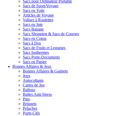
Sacs pour Ordinateur Portable
Sacs de Sport/Voyage
Sacs en Toile
Articles de Voyage
Valises à Roulettes
Sacs en Jute
Sacs Banane
Sacs Shopping & Sacs de Courses
Sacs en Coton
Sacs à Dos
Sacs de Fruits et Legumes
Sacs Isothermes
Sacs Porte-Documents
Sacs en Papier
Bonnes Affaires & Jeux
Bonnes Affaires & Gadgets
Jeux
Autocollants
Cartes de Jeu
Ballons
Balles Anti-Stress
Pins
Briquets
Peluches
Porte-Clés