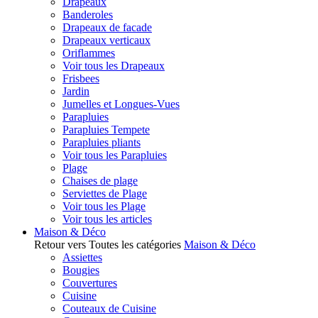
Drapeaux
Banderoles
Drapeaux de facade
Drapeaux verticaux
Oriflammes
Voir tous les Drapeaux
Frisbees
Jardin
Jumelles et Longues-Vues
Parapluies
Parapluies Tempete
Parapluies pliants
Voir tous les Parapluies
Plage
Chaises de plage
Serviettes de Plage
Voir tous les Plage
Voir tous les articles
Maison & Déco
Retour vers Toutes les catégories
Maison & Déco
Assiettes
Bougies
Couvertures
Cuisine
Couteaux de Cuisine