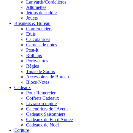
Lanyards/Cordelières
Allumettes
Jetons de caddie
Jouets
Business & Bureau
Conferenciers
Etuis
Calculatrices
Carnets de notes
Post-It
Roll ups
Porte-cartes
Règles
Tapis de Souris
Accessoires de Bureau
Blocs-Notes
Cadeaux
Pour Remercier
Coffrets Cadeaux
Livraison rapide
Calendriers de l'Avent
Cadeaux Saisonniers
Cadeaux de Fin d'Annee
Cadeaux de Noel
Ecriture