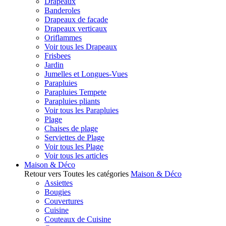
Drapeaux
Banderoles
Drapeaux de facade
Drapeaux verticaux
Oriflammes
Voir tous les Drapeaux
Frisbees
Jardin
Jumelles et Longues-Vues
Parapluies
Parapluies Tempete
Parapluies pliants
Voir tous les Parapluies
Plage
Chaises de plage
Serviettes de Plage
Voir tous les Plage
Voir tous les articles
Maison & Déco
Retour vers Toutes les catégories
Maison & Déco
Assiettes
Bougies
Couvertures
Cuisine
Couteaux de Cuisine