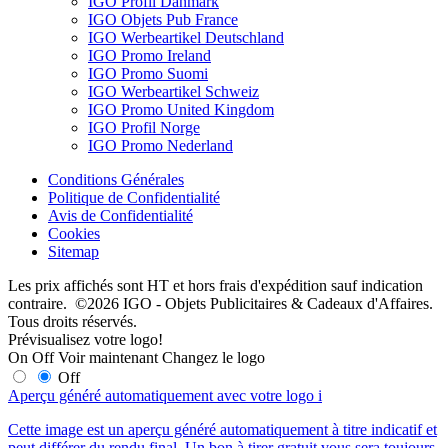
IGO Profil Danmark
IGO Objets Pub France
IGO Werbeartikel Deutschland
IGO Promo Ireland
IGO Promo Suomi
IGO Werbeartikel Schweiz
IGO Promo United Kingdom
IGO Profil Norge
IGO Promo Nederland
Conditions Générales
Politique de Confidentialité
Avis de Confidentialité
Cookies
Sitemap
Les prix affichés sont HT et hors frais d'expédition sauf indication
contraire. ©2026 IGO - Objets Publicitaires & Cadeaux d'Affaires.
Tous droits réservés.
Prévisualisez votre logo!
On
Off
Voir maintenant
Changez le logo
Off
Aperçu généré automatiquement avec votre logo
i
Cette image est un aperçu généré automatiquement à titre indicatif et
peut différer du rendu final. Un bon à tirer gratuit vous sera toujours