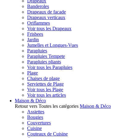
Drapeaux
Banderoles
Drapeaux de facade
Drapeaux verticaux
Oriflammes
Voir tous les Drapeaux
Frisbees
Jardin
Jumelles et Longues-Vues
Parapluies
Parapluies Tempete
Parapluies pliants
Voir tous les Parapluies
Plage
Chaises de plage
Serviettes de Plage
Voir tous les Plage
Voir tous les articles
Maison & Déco
Retour vers Toutes les catégories
Maison & Déco
Assiettes
Bougies
Couvertures
Cuisine
Couteaux de Cuisine