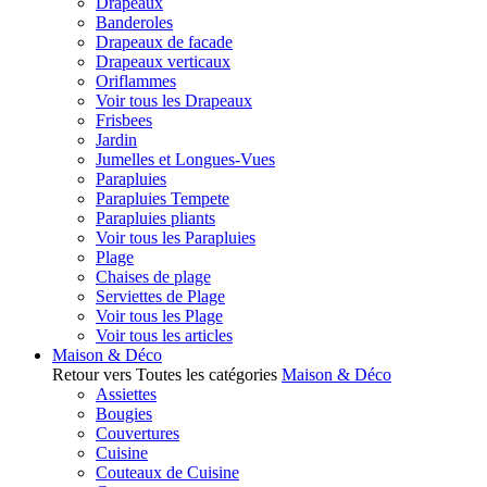
Drapeaux
Banderoles
Drapeaux de facade
Drapeaux verticaux
Oriflammes
Voir tous les Drapeaux
Frisbees
Jardin
Jumelles et Longues-Vues
Parapluies
Parapluies Tempete
Parapluies pliants
Voir tous les Parapluies
Plage
Chaises de plage
Serviettes de Plage
Voir tous les Plage
Voir tous les articles
Maison & Déco
Retour vers Toutes les catégories
Maison & Déco
Assiettes
Bougies
Couvertures
Cuisine
Couteaux de Cuisine