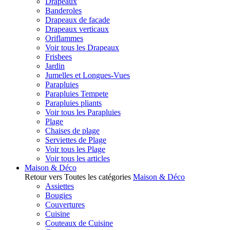
Drapeaux
Banderoles
Drapeaux de facade
Drapeaux verticaux
Oriflammes
Voir tous les Drapeaux
Frisbees
Jardin
Jumelles et Longues-Vues
Parapluies
Parapluies Tempete
Parapluies pliants
Voir tous les Parapluies
Plage
Chaises de plage
Serviettes de Plage
Voir tous les Plage
Voir tous les articles
Maison & Déco
Retour vers Toutes les catégories
Maison & Déco
Assiettes
Bougies
Couvertures
Cuisine
Couteaux de Cuisine