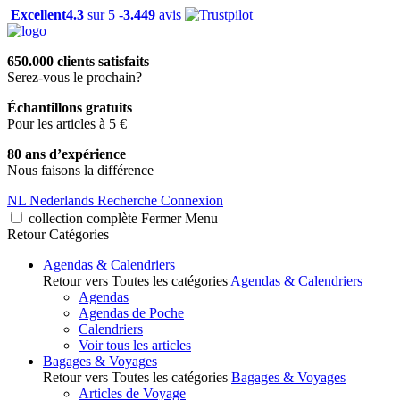
Excellent
4.3
sur 5 -
3.449
avis
650.000 clients satisfaits
Serez-vous le prochain?
Échantillons gratuits
Pour les articles à 5 €
80 ans d’expérience
Nous faisons la différence
NL
Nederlands
Recherche
Connexion
collection complète
Fermer
Menu
Retour
Catégories
Agendas & Calendriers
Retour vers Toutes les catégories
Agendas & Calendriers
Agendas
Agendas de Poche
Calendriers
Voir tous les articles
Bagages & Voyages
Retour vers Toutes les catégories
Bagages & Voyages
Articles de Voyage