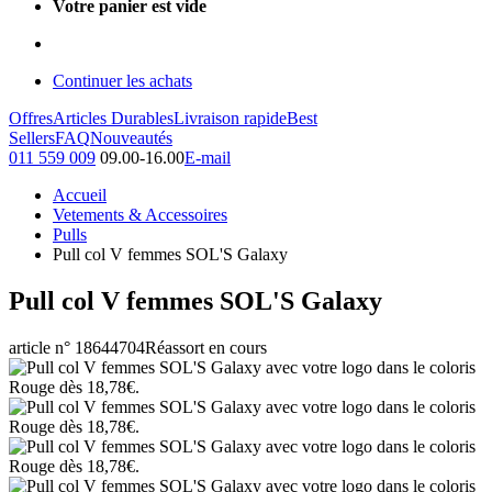
Votre panier est vide
Continuer les achats
Offres
Articles Durables
Livraison rapide
Best
Sellers
FAQ
Nouveautés
011 559 009
09.00-16.00
E-mail
Accueil
Vetements & Accessoires
Pulls
Pull col V femmes SOL'S Galaxy
Pull col V femmes SOL'S Galaxy
article n° 18644704
Réassort en cours