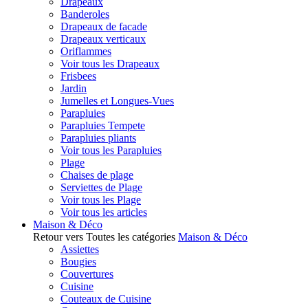
Drapeaux
Banderoles
Drapeaux de facade
Drapeaux verticaux
Oriflammes
Voir tous les Drapeaux
Frisbees
Jardin
Jumelles et Longues-Vues
Parapluies
Parapluies Tempete
Parapluies pliants
Voir tous les Parapluies
Plage
Chaises de plage
Serviettes de Plage
Voir tous les Plage
Voir tous les articles
Maison & Déco
Retour vers Toutes les catégories
Maison & Déco
Assiettes
Bougies
Couvertures
Cuisine
Couteaux de Cuisine