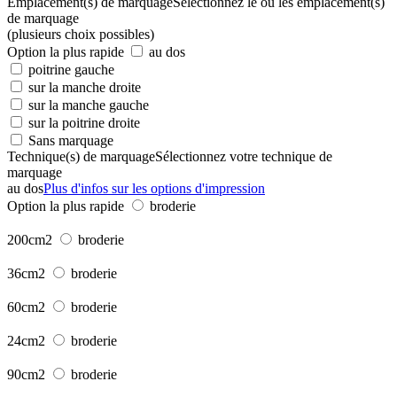
Emplacement(s) de marquage
Sélectionnez le ou les emplacement(s)
de marquage
(plusieurs choix possibles)
Option la plus rapide
au dos
poitrine gauche
sur la manche droite
sur la manche gauche
sur la poitrine droite
Sans marquage
Technique(s) de marquage
Sélectionnez votre technique de
marquage
au dos
Plus d'infos sur les options d'impression
Option la plus rapide
broderie
200cm2
broderie
36cm2
broderie
60cm2
broderie
24cm2
broderie
90cm2
broderie