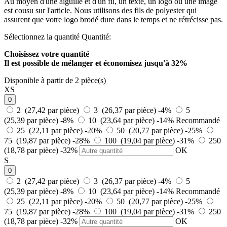
Au moyen d'une aiguille et d'un fil, un texte, un logo ou une image
est cousu sur l'article. Nous utilisons des fils de polyester qui
assurent que votre logo brodé dure dans le temps et ne rétrécisse pas.
Sélectionnez la quantité
Quantité:
Choisissez votre quantité
Il est possible de mélanger et
économisez jusqu'à 32%
Disponible à partir de 2 pièce(s)
XS
0
2 (27,42 par pièce)
3 (26,37 par pièce)
-4%
5
(25,39 par pièce)
-8%
10 (23,64 par pièce)
-14%
Recommandé
25 (22,11 par pièce)
-20%
50 (20,77 par pièce)
-25%
75 (19,87 par pièce)
-28%
100 (19,04 par pièce)
-31%
250
(18,78 par pièce)
-32%
OK
S
0
2 (27,42 par pièce)
3 (26,37 par pièce)
-4%
5
(25,39 par pièce)
-8%
10 (23,64 par pièce)
-14%
Recommandé
25 (22,11 par pièce)
-20%
50 (20,77 par pièce)
-25%
75 (19,87 par pièce)
-28%
100 (19,04 par pièce)
-31%
250
(18,78 par pièce)
-32%
OK