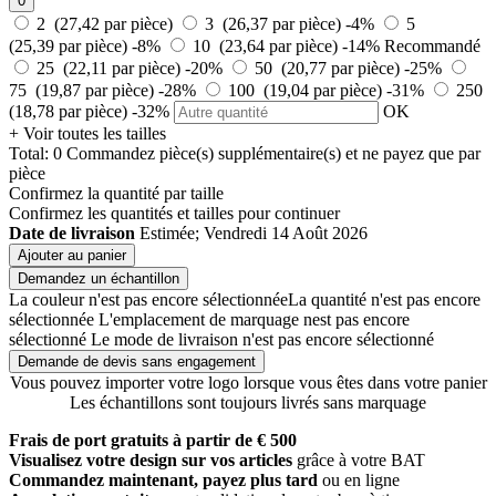
0
2 (27,42 par pièce)
3 (26,37 par pièce)
-4%
5
(25,39 par pièce)
-8%
10 (23,64 par pièce)
-14%
Recommandé
25 (22,11 par pièce)
-20%
50 (20,77 par pièce)
-25%
75 (19,87 par pièce)
-28%
100 (19,04 par pièce)
-31%
250
(18,78 par pièce)
-32%
OK
+ Voir toutes les tailles
Total:
0
Commandez
pièce(s) supplémentaire(s) et ne payez que
par
pièce
Confirmez la quantité par taille
Confirmez les quantités et tailles pour continuer
Date de livraison
Estimée; Vendredi 14 Août 2026
Ajouter au panier
Demandez un échantillon
La couleur n'est pas encore sélectionnée
La quantité n'est pas encore
sélectionnée
L'emplacement de marquage nest pas encore
sélectionné
Le mode de livraison n'est pas encore sélectionné
Demande de devis sans engagement
Vous pouvez importer votre logo lorsque vous êtes dans votre panier
Les échantillons sont toujours livrés sans marquage
Frais de port gratuits à partir de € 500
Visualisez votre design sur vos articles
grâce à votre BAT
Commandez maintenant, payez plus tard
ou en ligne