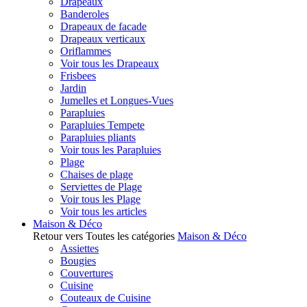
Drapeaux
Banderoles
Drapeaux de facade
Drapeaux verticaux
Oriflammes
Voir tous les Drapeaux
Frisbees
Jardin
Jumelles et Longues-Vues
Parapluies
Parapluies Tempete
Parapluies pliants
Voir tous les Parapluies
Plage
Chaises de plage
Serviettes de Plage
Voir tous les Plage
Voir tous les articles
Maison & Déco
Retour vers Toutes les catégories
Maison & Déco
Assiettes
Bougies
Couvertures
Cuisine
Couteaux de Cuisine