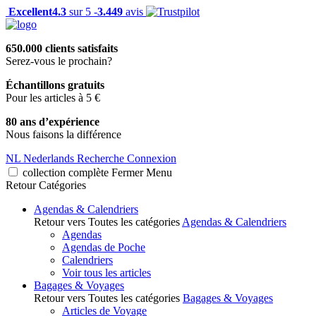
Excellent
4.3
sur 5 -
3.449
avis
650.000 clients satisfaits
Serez-vous le prochain?
Échantillons gratuits
Pour les articles à 5 €
80 ans d’expérience
Nous faisons la différence
NL
Nederlands
Recherche
Connexion
collection complète
Fermer
Menu
Retour
Catégories
Agendas & Calendriers
Retour vers Toutes les catégories
Agendas & Calendriers
Agendas
Agendas de Poche
Calendriers
Voir tous les articles
Bagages & Voyages
Retour vers Toutes les catégories
Bagages & Voyages
Articles de Voyage