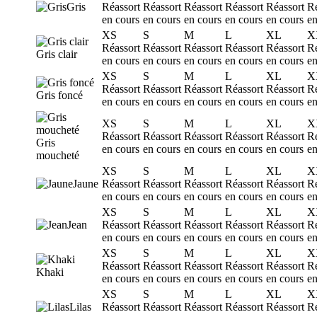
Gris
Réassort
Réassort
Réassort
Réassort
Réassort
Ré
en cours
en cours
en cours
en cours
en cours
en
XS
S
M
L
XL
X
Réassort
Réassort
Réassort
Réassort
Réassort
Ré
Gris clair
en cours
en cours
en cours
en cours
en cours
en
XS
S
M
L
XL
X
Réassort
Réassort
Réassort
Réassort
Réassort
Ré
Gris foncé
en cours
en cours
en cours
en cours
en cours
en
XS
S
M
L
XL
X
Réassort
Réassort
Réassort
Réassort
Réassort
Ré
Gris
en cours
en cours
en cours
en cours
en cours
en
moucheté
XS
S
M
L
XL
X
Jaune
Réassort
Réassort
Réassort
Réassort
Réassort
Ré
en cours
en cours
en cours
en cours
en cours
en
XS
S
M
L
XL
X
Jean
Réassort
Réassort
Réassort
Réassort
Réassort
Ré
en cours
en cours
en cours
en cours
en cours
en
XS
S
M
L
XL
X
Réassort
Réassort
Réassort
Réassort
Réassort
Ré
Khaki
en cours
en cours
en cours
en cours
en cours
en
XS
S
M
L
XL
X
Lilas
Réassort
Réassort
Réassort
Réassort
Réassort
Ré