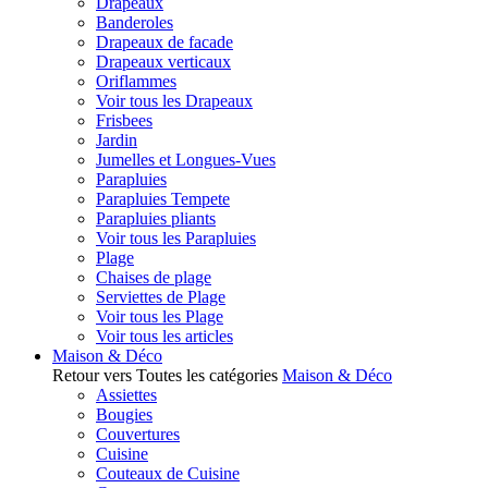
Drapeaux
Banderoles
Drapeaux de facade
Drapeaux verticaux
Oriflammes
Voir tous les Drapeaux
Frisbees
Jardin
Jumelles et Longues-Vues
Parapluies
Parapluies Tempete
Parapluies pliants
Voir tous les Parapluies
Plage
Chaises de plage
Serviettes de Plage
Voir tous les Plage
Voir tous les articles
Maison & Déco
Retour vers Toutes les catégories
Maison & Déco
Assiettes
Bougies
Couvertures
Cuisine
Couteaux de Cuisine