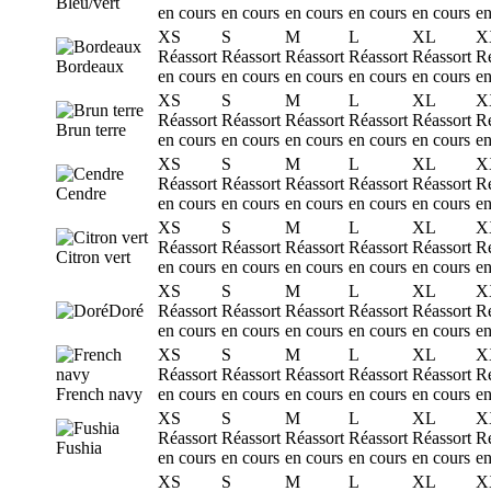
Bleu/vert
en cours
en cours
en cours
en cours
en cours
en
XS
S
M
L
XL
X
Réassort
Réassort
Réassort
Réassort
Réassort
Ré
Bordeaux
en cours
en cours
en cours
en cours
en cours
en
XS
S
M
L
XL
X
Réassort
Réassort
Réassort
Réassort
Réassort
Ré
Brun terre
en cours
en cours
en cours
en cours
en cours
en
XS
S
M
L
XL
X
Réassort
Réassort
Réassort
Réassort
Réassort
Ré
Cendre
en cours
en cours
en cours
en cours
en cours
en
XS
S
M
L
XL
X
Réassort
Réassort
Réassort
Réassort
Réassort
Ré
Citron vert
en cours
en cours
en cours
en cours
en cours
en
XS
S
M
L
XL
X
Doré
Réassort
Réassort
Réassort
Réassort
Réassort
Ré
en cours
en cours
en cours
en cours
en cours
en
XS
S
M
L
XL
X
Réassort
Réassort
Réassort
Réassort
Réassort
Ré
French navy
en cours
en cours
en cours
en cours
en cours
en
XS
S
M
L
XL
X
Réassort
Réassort
Réassort
Réassort
Réassort
Ré
Fushia
en cours
en cours
en cours
en cours
en cours
en
XS
S
M
L
XL
X