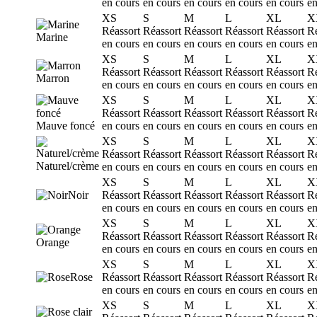
en cours
en cours
en cours
en cours
en cours
en
XS
S
M
L
XL
X
Réassort
Réassort
Réassort
Réassort
Réassort
Ré
Marine
en cours
en cours
en cours
en cours
en cours
en
XS
S
M
L
XL
X
Réassort
Réassort
Réassort
Réassort
Réassort
Ré
Marron
en cours
en cours
en cours
en cours
en cours
en
XS
S
M
L
XL
X
Réassort
Réassort
Réassort
Réassort
Réassort
Ré
Mauve foncé
en cours
en cours
en cours
en cours
en cours
en
XS
S
M
L
XL
X
Réassort
Réassort
Réassort
Réassort
Réassort
Ré
Naturel/crème
en cours
en cours
en cours
en cours
en cours
en
XS
S
M
L
XL
X
Noir
Réassort
Réassort
Réassort
Réassort
Réassort
Ré
en cours
en cours
en cours
en cours
en cours
en
XS
S
M
L
XL
X
Réassort
Réassort
Réassort
Réassort
Réassort
Ré
Orange
en cours
en cours
en cours
en cours
en cours
en
XS
S
M
L
XL
X
Rose
Réassort
Réassort
Réassort
Réassort
Réassort
Ré
en cours
en cours
en cours
en cours
en cours
en
XS
S
M
L
XL
X