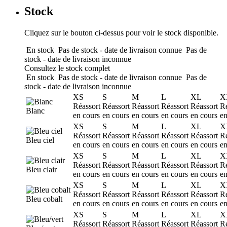
Stock
Cliquez sur le bouton ci-dessus pour voir le stock disponible.
En stock
Pas de stock - date de livraison connue
Pas de
stock - date de livraison inconnue
Consultez le stock complet
En stock
Pas de stock - date de livraison connue
Pas de
stock - date de livraison inconnue
XS
S
M
L
XL
X
Réassort
Réassort
Réassort
Réassort
Réassort
Ré
Blanc
en cours
en cours
en cours
en cours
en cours
en
XS
S
M
L
XL
X
Réassort
Réassort
Réassort
Réassort
Réassort
Ré
Bleu ciel
en cours
en cours
en cours
en cours
en cours
en
XS
S
M
L
XL
X
Réassort
Réassort
Réassort
Réassort
Réassort
Ré
Bleu clair
en cours
en cours
en cours
en cours
en cours
en
XS
S
M
L
XL
X
Réassort
Réassort
Réassort
Réassort
Réassort
Ré
Bleu cobalt
en cours
en cours
en cours
en cours
en cours
en
XS
S
M
L
XL
X
Réassort
Réassort
Réassort
Réassort
Réassort
Ré