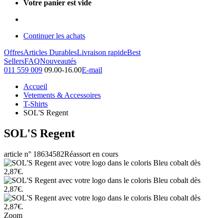
Votre panier est vide
Continuer les achats
Offres
Articles Durables
Livraison rapide
Best
Sellers
FAQ
Nouveautés
011 559 009
09.00-16.00
E-mail
Accueil
Vetements & Accessoires
T-Shirts
SOL'S Regent
SOL'S Regent
article n° 18634582
Réassort en cours
Zoom