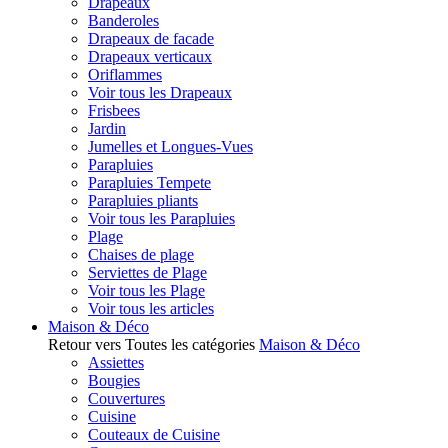
Drapeaux
Banderoles
Drapeaux de facade
Drapeaux verticaux
Oriflammes
Voir tous les Drapeaux
Frisbees
Jardin
Jumelles et Longues-Vues
Parapluies
Parapluies Tempete
Parapluies pliants
Voir tous les Parapluies
Plage
Chaises de plage
Serviettes de Plage
Voir tous les Plage
Voir tous les articles
Maison & Déco
Retour vers Toutes les catégories
Maison & Déco
Assiettes
Bougies
Couvertures
Cuisine
Couteaux de Cuisine