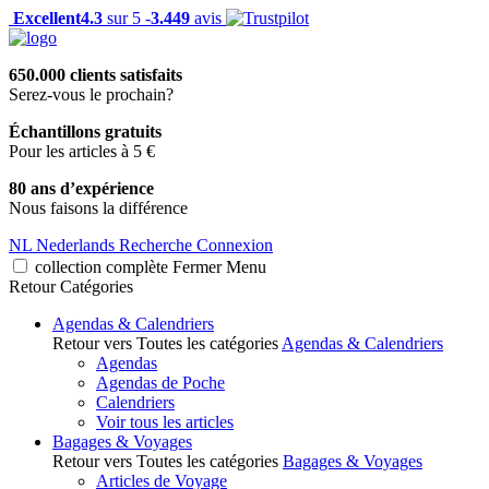
Excellent
4.3
sur 5 -
3.449
avis
650.000 clients satisfaits
Serez-vous le prochain?
Échantillons gratuits
Pour les articles à 5 €
80 ans d’expérience
Nous faisons la différence
NL
Nederlands
Recherche
Connexion
collection complète
Fermer
Menu
Retour
Catégories
Agendas & Calendriers
Retour vers Toutes les catégories
Agendas & Calendriers
Agendas
Agendas de Poche
Calendriers
Voir tous les articles
Bagages & Voyages
Retour vers Toutes les catégories
Bagages & Voyages
Articles de Voyage