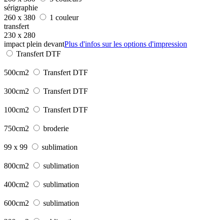
sérigraphie
260 x 380
1 couleur
transfert
230 x 280
impact plein devant
Plus d'infos sur les options d'impression
Transfert DTF
500cm2
Transfert DTF
300cm2
Transfert DTF
100cm2
Transfert DTF
750cm2
broderie
99 x 99
sublimation
800cm2
sublimation
400cm2
sublimation
600cm2
sublimation