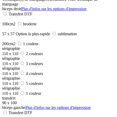
marquage
biceps droit
Plus d'infos sur les options d'impression
Transfert DTF
100cm2
broderie
57 x 57
Option la plus rapide
sublimation
200cm2
1 couleur
sérigraphie
110 x 110
2 couleurs
sérigraphie
110 x 110
3 couleurs
sérigraphie
110 x 110
4 couleurs
sérigraphie
110 x 110
5 couleurs
sérigraphie
110 x 110
1 couleur
transfert
90 x 100
biceps gauche
Plus d'infos sur les options d'impression
Transfert DTF