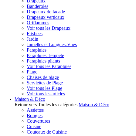
Drapeaux
Banderoles
Drapeaux de facade
Drapeaux verticaux
Oriflammes
Voir tous les Drapeaux
Frisbees
Jardin
Jumelles et Longues-Vues
Parapluies
Parapluies Tempete
Parapluies pliants
Voir tous les Parapluies
Plage
Chaises de plage
Serviettes de Plage
Voir tous les Plage
Voir tous les articles
Maison & Déco
Retour vers Toutes les catégories
Maison & Déco
Assiettes
Bougies
Couvertures
Cuisine
Couteaux de Cuisine