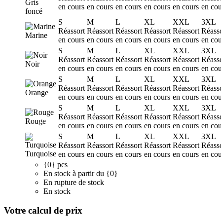
Gris
en cours
en cours
en cours
en cours
en cours
en cou
foncé
S
M
L
XL
XXL
3XL
Réassort
Réassort
Réassort
Réassort
Réassort
Réass
Marine
en cours
en cours
en cours
en cours
en cours
en cou
S
M
L
XL
XXL
3XL
Réassort
Réassort
Réassort
Réassort
Réassort
Réass
Noir
en cours
en cours
en cours
en cours
en cours
en cou
S
M
L
XL
XXL
3XL
Réassort
Réassort
Réassort
Réassort
Réassort
Réass
Orange
en cours
en cours
en cours
en cours
en cours
en cou
S
M
L
XL
XXL
3XL
Réassort
Réassort
Réassort
Réassort
Réassort
Réass
Rouge
en cours
en cours
en cours
en cours
en cours
en cou
S
M
L
XL
XXL
3XL
Réassort
Réassort
Réassort
Réassort
Réassort
Réass
Turquoise
en cours
en cours
en cours
en cours
en cours
en cou
{0} pcs
En stock à partir du {0}
En rupture de stock
En stock
Votre calcul de prix