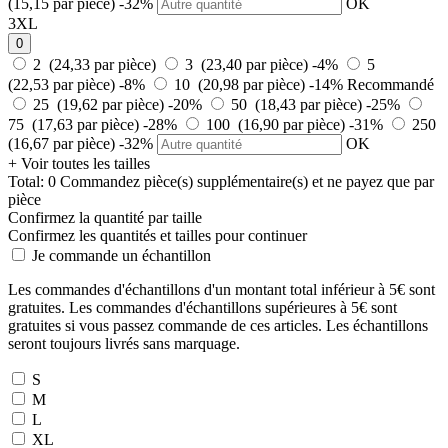
(15,15 par pièce)
-32%
OK
3XL
0
2 (24,33 par pièce)
3 (23,40 par pièce)
-4%
5
(22,53 par pièce)
-8%
10 (20,98 par pièce)
-14%
Recommandé
25 (19,62 par pièce)
-20%
50 (18,43 par pièce)
-25%
75 (17,63 par pièce)
-28%
100 (16,90 par pièce)
-31%
250
(16,67 par pièce)
-32%
OK
+ Voir toutes les tailles
Total:
0
Commandez
pièce(s) supplémentaire(s) et ne payez que
par
pièce
Confirmez la quantité par taille
Confirmez les quantités et tailles pour continuer
Je commande un échantillon
Les commandes d'échantillons d'un montant total inférieur à 5€ sont
gratuites. Les commandes d'échantillons supérieures à 5€ sont
gratuites si vous passez commande de ces articles. Les échantillons
seront toujours livrés sans marquage.
S
M
L
XL