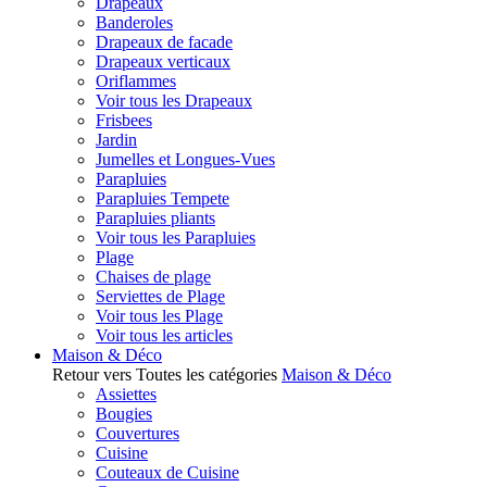
Drapeaux
Banderoles
Drapeaux de facade
Drapeaux verticaux
Oriflammes
Voir tous les Drapeaux
Frisbees
Jardin
Jumelles et Longues-Vues
Parapluies
Parapluies Tempete
Parapluies pliants
Voir tous les Parapluies
Plage
Chaises de plage
Serviettes de Plage
Voir tous les Plage
Voir tous les articles
Maison & Déco
Retour vers Toutes les catégories
Maison & Déco
Assiettes
Bougies
Couvertures
Cuisine
Couteaux de Cuisine