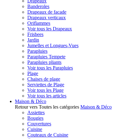
Drapeaux
Banderoles
Drapeaux de facade
Drapeaux verticaux
Oriflammes
Voir tous les Drapeaux
Frisbees
Jardin
Jumelles et Longues-Vues
Parapluies
Parapluies Tempete
Parapluies pliants
Voir tous les Parapluies
Plage
Chaises de plage
Serviettes de Plage
Voir tous les Plage
Voir tous les articles
Maison & Déco
Retour vers Toutes les catégories
Maison & Déco
Assiettes
Bougies
Couvertures
Cuisine
Couteaux de Cuisine