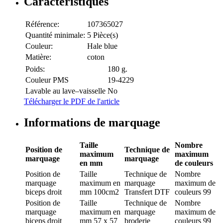
Caractéristiques
Référence:
107365027
Quantité minimale:
5 Pièce(s)
Couleur:
Hale blue
Matière:
coton
Poids:
180 g.
Couleur PMS
19-4229
Lavable au lave–vaisselle
No
Télécharger le PDF de l'article
Informations de marquage
Taille
Nombre
Position de
Technique de
maximum
maximum
marquage
marquage
en mm
de couleurs
Position de
Taille
Technique de
Nombre
marquage
maximum en
marquage
maximum de
biceps droit
mm
100cm2
Transfert DTF
couleurs
99
Position de
Taille
Technique de
Nombre
marquage
maximum en
marquage
maximum de
biceps droit
mm
57 x 57
broderie
couleurs
99