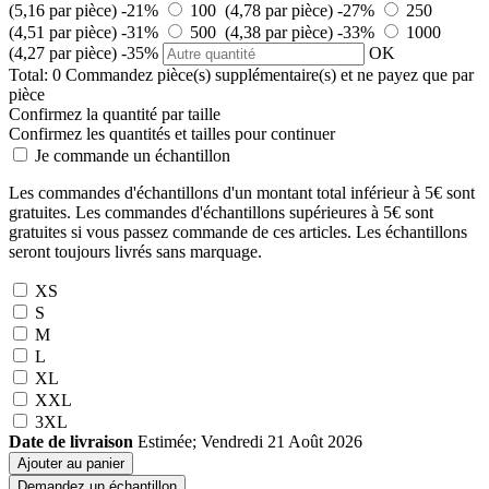
(5,16 par pièce)
-21%
100 (4,78 par pièce)
-27%
250
(4,51 par pièce)
-31%
500 (4,38 par pièce)
-33%
1000
(4,27 par pièce)
-35%
OK
Total:
0
Commandez
pièce(s) supplémentaire(s) et ne payez que
par
pièce
Confirmez la quantité par taille
Confirmez les quantités et tailles pour continuer
Je commande un échantillon
Les commandes d'échantillons d'un montant total inférieur à 5€ sont
gratuites. Les commandes d'échantillons supérieures à 5€ sont
gratuites si vous passez commande de ces articles. Les échantillons
seront toujours livrés sans marquage.
XS
S
M
L
XL
XXL
3XL
Date de livraison
Estimée; Vendredi 21 Août 2026
Ajouter au panier
Demandez un échantillon