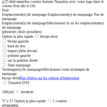
Noir
Emplacement(s) de marquage
Emplacement(s) de marquage:
Pas de
marquage
Emplacement(s) de marquage
Sélectionnez le ou les emplacement(s)
de marquage
(plusieurs choix possibles)
Option la plus rapide
biceps droit
biceps gauche
haut du dos
impact plein devant
poitrine gauche
sur la poitrine droite
Sans marquage
Technique(s) de marquage
Sélectionnez votre technique de
marquage
biceps droit
Plus d'infos sur les options d'impression
Transfert DTF
100cm2
broderie
57 x 57
Option la plus rapide
1 couleur
sérigraphie