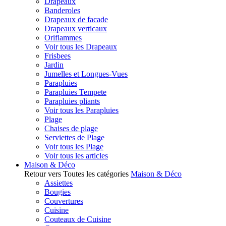
Drapeaux
Banderoles
Drapeaux de facade
Drapeaux verticaux
Oriflammes
Voir tous les Drapeaux
Frisbees
Jardin
Jumelles et Longues-Vues
Parapluies
Parapluies Tempete
Parapluies pliants
Voir tous les Parapluies
Plage
Chaises de plage
Serviettes de Plage
Voir tous les Plage
Voir tous les articles
Maison & Déco
Retour vers Toutes les catégories
Maison & Déco
Assiettes
Bougies
Couvertures
Cuisine
Couteaux de Cuisine