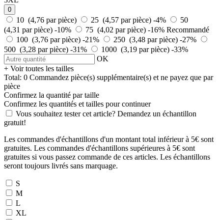
0
10 (4,76 par pièce)
25 (4,57 par pièce)
-4%
50
(4,31 par pièce)
-10%
75 (4,02 par pièce)
-16%
Recommandé
100 (3,76 par pièce)
-21%
250 (3,48 par pièce)
-27%
500 (3,28 par pièce)
-31%
1000 (3,19 par pièce)
-33%
OK
+ Voir toutes les tailles
Total:
0
Commandez
pièce(s) supplémentaire(s) et ne payez que
par
pièce
Confirmez la quantité par taille
Confirmez les quantités et tailles pour continuer
Vous souhaitez tester cet article? Demandez un échantillon
gratuit!
Les commandes d'échantillons d'un montant total inférieur à 5€ sont
gratuites. Les commandes d'échantillons supérieures à 5€ sont
gratuites si vous passez commande de ces articles. Les échantillons
seront toujours livrés sans marquage.
S
M
L
XL