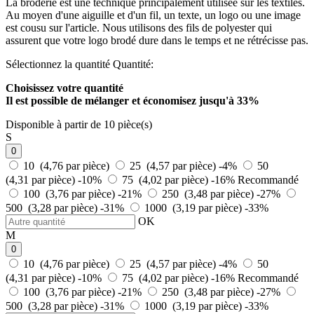
La broderie est une technique principalement utilisée sur les textiles.
Au moyen d'une aiguille et d'un fil, un texte, un logo ou une image
est cousu sur l'article. Nous utilisons des fils de polyester qui
assurent que votre logo brodé dure dans le temps et ne rétrécisse pas.
Sélectionnez la quantité
Quantité:
Choisissez votre quantité
Il est possible de mélanger et
économisez jusqu'à 33%
Disponible à partir de 10 pièce(s)
S
0
10 (4,76 par pièce)
25 (4,57 par pièce)
-4%
50
(4,31 par pièce)
-10%
75 (4,02 par pièce)
-16%
Recommandé
100 (3,76 par pièce)
-21%
250 (3,48 par pièce)
-27%
500 (3,28 par pièce)
-31%
1000 (3,19 par pièce)
-33%
OK
M
0
10 (4,76 par pièce)
25 (4,57 par pièce)
-4%
50
(4,31 par pièce)
-10%
75 (4,02 par pièce)
-16%
Recommandé
100 (3,76 par pièce)
-21%
250 (3,48 par pièce)
-27%
500 (3,28 par pièce)
-31%
1000 (3,19 par pièce)
-33%