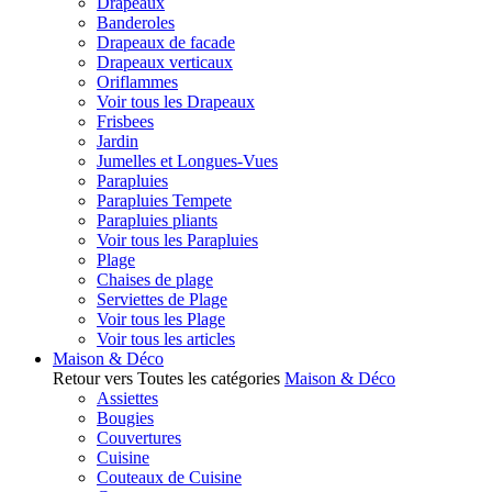
Drapeaux
Banderoles
Drapeaux de facade
Drapeaux verticaux
Oriflammes
Voir tous les Drapeaux
Frisbees
Jardin
Jumelles et Longues-Vues
Parapluies
Parapluies Tempete
Parapluies pliants
Voir tous les Parapluies
Plage
Chaises de plage
Serviettes de Plage
Voir tous les Plage
Voir tous les articles
Maison & Déco
Retour vers Toutes les catégories
Maison & Déco
Assiettes
Bougies
Couvertures
Cuisine
Couteaux de Cuisine