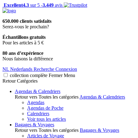
Excellent
4.3
sur 5 -
3.449
avis
650.000 clients satisfaits
Serez-vous le prochain?
Échantillons gratuits
Pour les articles à 5 €
80 ans d’expérience
Nous faisons la différence
NL
Nederlands
Recherche
Connexion
collection complète
Fermer
Menu
Retour
Catégories
Agendas & Calendriers
Retour vers Toutes les catégories
Agendas & Calendriers
Agendas
Agendas de Poche
Calendriers
Voir tous les articles
Bagages & Voyages
Retour vers Toutes les catégories
Bagages & Voyages
Articles de Voyage