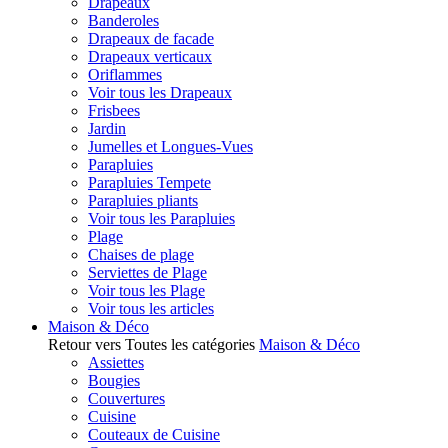
Drapeaux
Banderoles
Drapeaux de facade
Drapeaux verticaux
Oriflammes
Voir tous les Drapeaux
Frisbees
Jardin
Jumelles et Longues-Vues
Parapluies
Parapluies Tempete
Parapluies pliants
Voir tous les Parapluies
Plage
Chaises de plage
Serviettes de Plage
Voir tous les Plage
Voir tous les articles
Maison & Déco
Retour vers Toutes les catégories
Maison & Déco
Assiettes
Bougies
Couvertures
Cuisine
Couteaux de Cuisine