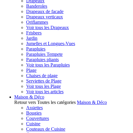
Drapeaux
Banderoles
Drapeaux de facade
Drapeaux verticaux
Oriflammes
Voir tous les Drapeaux
Frisbees
Jardin
Jumelles et Longues-Vues
Parapluies
Parapluies Tempete
Parapluies pliants
Voir tous les Parapluies
Plage
Chaises de plage
Serviettes de Plage
Voir tous les Plage
Voir tous les articles
Maison & Déco
Retour vers Toutes les catégories
Maison & Déco
Assiettes
Bougies
Couvertures
Cuisine
Couteaux de Cuisine