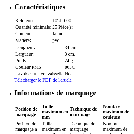
Caractéristiques
Référence:
10511600
Quantité minimale:
25 Pièce(s)
Couleur:
Jaune
Matière:
pvc
Longueur:
34 cm.
Largueur:
3 cm.
Poids:
24 g.
Couleur PMS
803C
Lavable au lave–vaisselle
No
Télécharger le PDF de l'article
Informations de marquage
Taille
Nombre
Position de
Technique de
maximum en
maximum de
marquage
marquage
mm
couleurs
Position de
Taille
Technique de
Nombre
marquage
à
maximum en
marquage
maximum de