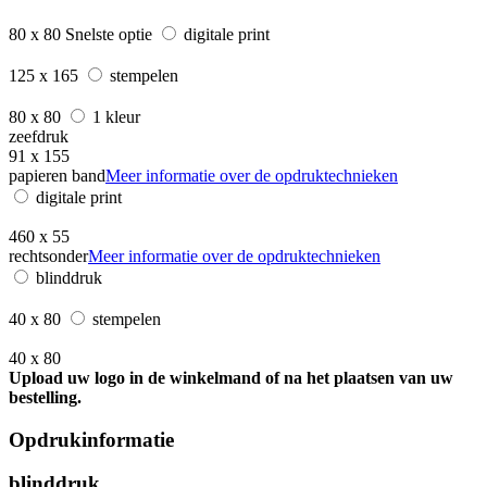
80 x 80
Snelste optie
digitale print
125 x 165
stempelen
80 x 80
1 kleur
zeefdruk
91 x 155
papieren band
Meer informatie over de opdruktechnieken
digitale print
460 x 55
rechtsonder
Meer informatie over de opdruktechnieken
blinddruk
40 x 80
stempelen
40 x 80
Upload uw logo in de winkelmand of na het plaatsen van uw
bestelling.
Opdrukinformatie
blinddruk