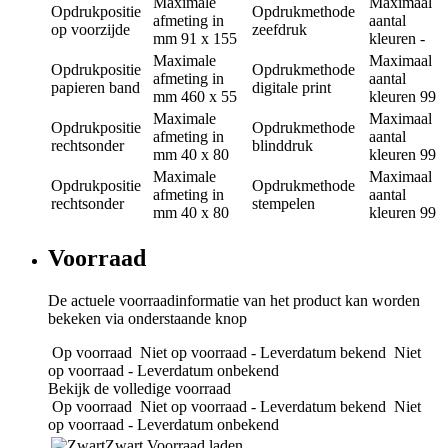
Maximale
Maximaal
Opdrukpositie
Opdrukmethode
afmeting in
aantal
op voorzijde
zeefdruk
mm
91 x 155
kleuren
-
Maximale
Maximaal
Opdrukpositie
Opdrukmethode
afmeting in
aantal
papieren band
digitale print
mm
460 x 55
kleuren
99
Maximale
Maximaal
Opdrukpositie
Opdrukmethode
afmeting in
aantal
rechtsonder
blinddruk
mm
40 x 80
kleuren
99
Maximale
Maximaal
Opdrukpositie
Opdrukmethode
afmeting in
aantal
rechtsonder
stempelen
mm
40 x 80
kleuren
99
Voorraad
De actuele voorraadinformatie van het product kan worden
bekeken via onderstaande knop
Op voorraad
Niet op voorraad - Leverdatum bekend
Niet
op voorraad - Leverdatum onbekend
Bekijk de volledige voorraad
Op voorraad
Niet op voorraad - Leverdatum bekend
Niet
op voorraad - Leverdatum onbekend
Zwart
Voorraad laden