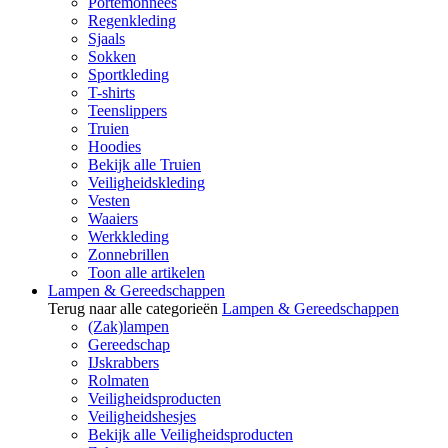
Portemonnees
Regenkleding
Sjaals
Sokken
Sportkleding
T-shirts
Teenslippers
Truien
Hoodies
Bekijk alle Truien
Veiligheidskleding
Vesten
Waaiers
Werkkleding
Zonnebrillen
Toon alle artikelen
Lampen & Gereedschappen
Terug naar alle categorieën
Lampen & Gereedschappen
(Zak)lampen
Gereedschap
IJskrabbers
Rolmaten
Veiligheidsproducten
Veiligheidshesjes
Bekijk alle Veiligheidsproducten