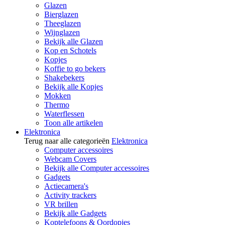
Glazen
Bierglazen
Theeglazen
Wijnglazen
Bekijk alle Glazen
Kop en Schotels
Kopjes
Koffie to go bekers
Shakebekers
Bekijk alle Kopjes
Mokken
Thermo
Waterflessen
Toon alle artikelen
Elektronica
Terug naar alle categorieën
Elektronica
Computer accessoires
Webcam Covers
Bekijk alle Computer accessoires
Gadgets
Actiecamera's
Activity trackers
VR brillen
Bekijk alle Gadgets
Koptelefoons & Oordopjes