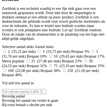
Zeefdruk is een techniek waarbij er een fijn stuk gaas over een
raamwerk gespannen wordt. Door inkt door de uitsparingen te
drukken ontstaat er een afdruk op jouw product. Zeefdruk is een
druktechniek die gebruikt wordt voor zowel grafische doeleinden als
voor de industrie. Zo kan er textiel mee bedrukt worden maar
worden er ook printplaten mee bedrukt. Let op! Zeefdruk rondom:
Door de rotatie van de drukmachine is de plaatsing van het logo niet
altijd gelijk uitgelijnd.
Selecteer aantal stuks
Aantal stuks:
2 (35,22 per stuk)
3 (33,75 per stuk)
Bespaar 5%
5
(31,76 per stuk)
Bespaar 10%
10 (29,45 per stuk)
Bespaar 17%
Meest populair
25 (27,46 per stuk)
Bespaar 23%
50
(24,55 per stuk)
Bespaar 31%
75 (23,10 per stuk)
Bespaar 35%
100 (22,00 per stuk)
Bespaar 38%
250 (21,18 per stuk)
Bespaar 40%
Vul zelf een aantal in
Bevestig aantal
Bevestig het aantal om verder te gaan
Bij
extra betaalt u slechts
per stuk