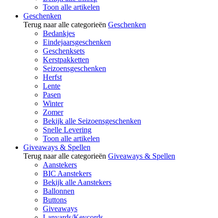
Toon alle artikelen
Geschenken
Terug naar alle categorieën
Geschenken
Bedankjes
Eindejaarsgeschenken
Geschenksets
Kerstpakketten
Seizoensgeschenken
Herfst
Lente
Pasen
Winter
Zomer
Bekijk alle Seizoensgeschenken
Snelle Levering
Toon alle artikelen
Giveaways & Spellen
Terug naar alle categorieën
Giveaways & Spellen
Aanstekers
BIC Aanstekers
Bekijk alle Aanstekers
Ballonnen
Buttons
Giveaways
Lanyards/Keycords