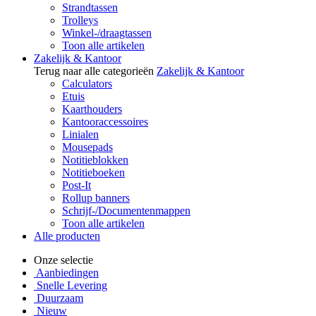
Strandtassen
Trolleys
Winkel-/draagtassen
Toon alle artikelen
Zakelijk & Kantoor
Terug naar alle categorieën
Zakelijk & Kantoor
Calculators
Etuis
Kaarthouders
Kantooraccessoires
Linialen
Mousepads
Notitieblokken
Notitieboeken
Post-It
Rollup banners
Schrijf-/Documentenmappen
Toon alle artikelen
Alle producten
Onze selectie
Aanbiedingen
Snelle Levering
Duurzaam
Nieuw