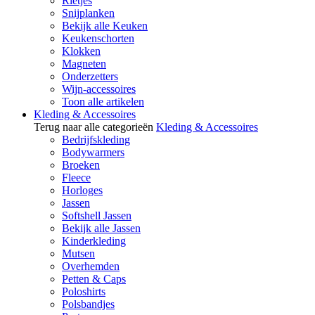
Rietjes
Snijplanken
Bekijk alle Keuken
Keukenschorten
Klokken
Magneten
Onderzetters
Wijn-accessoires
Toon alle artikelen
Kleding & Accessoires
Terug naar alle categorieën
Kleding & Accessoires
Bedrijfskleding
Bodywarmers
Broeken
Fleece
Horloges
Jassen
Softshell Jassen
Bekijk alle Jassen
Kinderkleding
Mutsen
Overhemden
Petten & Caps
Poloshirts
Polsbandjes