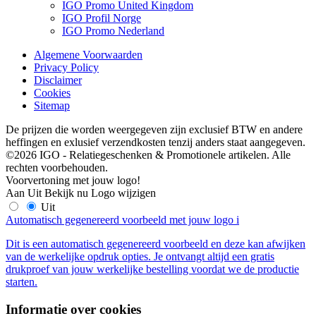
IGO Promo United Kingdom
IGO Profil Norge
IGO Promo Nederland
Algemene Voorwaarden
Privacy Policy
Disclaimer
Cookies
Sitemap
De prijzen die worden weergegeven zijn exclusief BTW en andere
heffingen en exlusief verzendkosten tenzij anders staat aangegeven.
©2026 IGO - Relatiegeschenken & Promotionele artikelen. Alle
rechten voorbehouden.
Voorvertoning met jouw logo!
Aan
Uit
Bekijk nu
Logo wijzigen
Uit
Automatisch gegenereerd voorbeeld met jouw logo
i
Dit is een automatisch gegenereerd voorbeeld en deze kan afwijken
van de werkelijke opdruk opties. Je ontvangt altijd een gratis
drukproef van jouw werkelijke bestelling voordat we de productie
starten.
Informatie over cookies