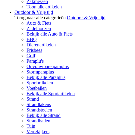
Zakmessen
Toon alle artikelen
Outdoor & Vrije tijd
Terug naar alle categorieën
Outdoor & Vrije tijd
Auto & Fiets
Zadelhoezen
Bekijk alle Auto & Fiets
BBQ
Dierenartikelen
Frisbees
Golf
Paraplu's
Opvouwbare paraplus
Stormparaplus
Bekijk alle Paraplu's
Sportartikelen
Voetballen
Bekijk alle Sportartikelen
Strand
Strandlakens
Strandstoelen
Bekijk alle Strand
Strandballen
Tuin
Verrekijkers