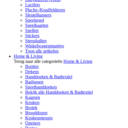
Lucifers
Pluche-/Knuffeldieren
Sleutelhangers
Speelgoed
Speelkaarten
Spellen
Stickers
Stressballen
Winkelwagenmuntjes
Toon alle artikelen
Home & Living
Terug naar alle categorieën
Home & Living
Borden
Dekens
Handdoeken & Badtextiel
Badjassen
Sporthanddoeken
Bekijk alle Handdoeken & Badtextiel
Kaarsen
Keuken
Bestek
Brooddozen
Keukenmessen
Openers