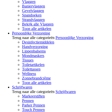
Vlaggen
Baniervlaggen
Gevelvlaggen
Spandoeken
Strandvlaggen
Bekijk alle Vlaggen
Toon alle artikelen
Persoonlijke Verzorging
Terug naar alle categorieën
Persoonlijke Verzorging
Desinfectiemiddelen
Handverzorging
Lippenbalsems
Mondmaskers
Tissues
Toiletartikelen
Toilettassen
Wellness
Zonnebrandcrème
Toon alle artikelen
Schrijfwaren
Terug naar alle categorieën
Schrijfwaren
Markeerstiften
Pennen
Parker Pennen
Touch Pennen