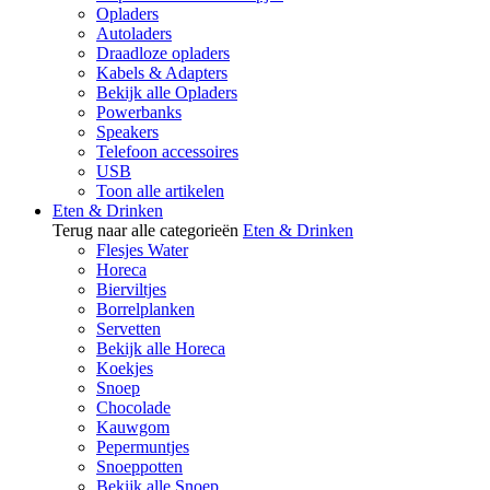
Opladers
Autoladers
Draadloze opladers
Kabels & Adapters
Bekijk alle Opladers
Powerbanks
Speakers
Telefoon accessoires
USB
Toon alle artikelen
Eten & Drinken
Terug naar alle categorieën
Eten & Drinken
Flesjes Water
Horeca
Bierviltjes
Borrelplanken
Servetten
Bekijk alle Horeca
Koekjes
Snoep
Chocolade
Kauwgom
Pepermuntjes
Snoeppotten
Bekijk alle Snoep