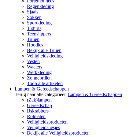
Portemonnees
Regenkleding
Sjaals
Sokken
Sportkleding
T-shirts
Teenslippers
Truien
Hoodies
Bekijk alle Truien
Veiligheidskleding
Vesten
Waaiers
Werkkleding
Zonnebrillen
Toon alle artikelen
Lampen & Gereedschappen
Terug naar alle categorieën
Lampen & Gereedschappen
(Zak)lampen
Gereedschap
IJskrabbers
Rolmaten
Veiligheidsproducten
Veiligheidshesjes
Bekijk alle Veiligheidsproducten