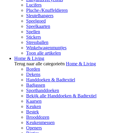
Lucifers
Pluche-/Knuffeldieren
Sleutelhangers
Speelgoed
Speelkaarten
Spellen
Stickers
Stressballen
Winkelwagenmuntjes
Toon alle artikelen
Home & Living
Terug naar alle categorieën
Home & Living
Borden
Dekens
Handdoeken & Badtextiel
Badjassen
Sporthanddoeken
Bekijk alle Handdoeken & Badtextiel
Kaarsen
Keuken
Bestek
Brooddozen
Keukenmessen
Openers