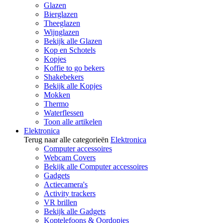
Glazen
Bierglazen
Theeglazen
Wijnglazen
Bekijk alle Glazen
Kop en Schotels
Kopjes
Koffie to go bekers
Shakebekers
Bekijk alle Kopjes
Mokken
Thermo
Waterflessen
Toon alle artikelen
Elektronica
Terug naar alle categorieën
Elektronica
Computer accessoires
Webcam Covers
Bekijk alle Computer accessoires
Gadgets
Actiecamera's
Activity trackers
VR brillen
Bekijk alle Gadgets
Koptelefoons & Oordopjes