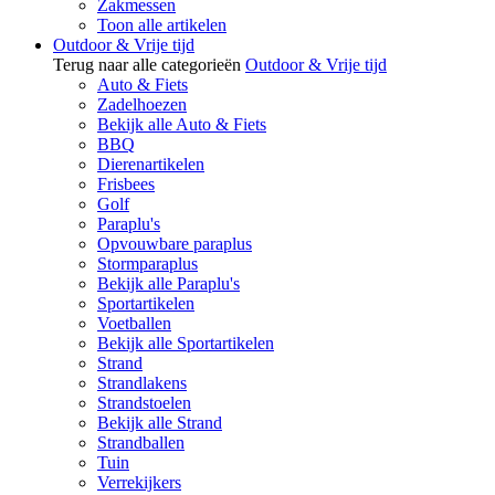
Zakmessen
Toon alle artikelen
Outdoor & Vrije tijd
Terug naar alle categorieën
Outdoor & Vrije tijd
Auto & Fiets
Zadelhoezen
Bekijk alle Auto & Fiets
BBQ
Dierenartikelen
Frisbees
Golf
Paraplu's
Opvouwbare paraplus
Stormparaplus
Bekijk alle Paraplu's
Sportartikelen
Voetballen
Bekijk alle Sportartikelen
Strand
Strandlakens
Strandstoelen
Bekijk alle Strand
Strandballen
Tuin
Verrekijkers