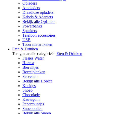
Opladers
Autoladers
Draadloze opladers
Kabels & Adapters
Bekijk alle Opladers
Powerbanks
Speakers
Telefoon accessoires
USB
Toon alle artikelen
Eten & Drinken
Terug naar alle categorieën
Eten & Drinken
Flesjes Water
Horeca
Bierviltjes
Borrelplanken
Servetten
Bekijk alle Horeca
Koekjes
Snoep
Chocolade
Kauwgom
Pepermuntjes
Snoeppotten
Bekijk alle Snoep