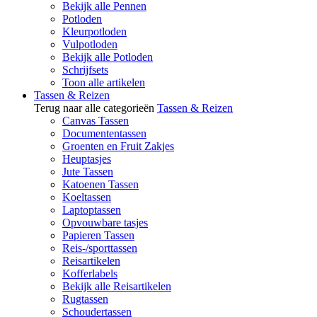
Bekijk alle Pennen
Potloden
Kleurpotloden
Vulpotloden
Bekijk alle Potloden
Schrijfsets
Toon alle artikelen
Tassen & Reizen
Terug naar alle categorieën
Tassen & Reizen
Canvas Tassen
Documententassen
Groenten en Fruit Zakjes
Heuptasjes
Jute Tassen
Katoenen Tassen
Koeltassen
Laptoptassen
Opvouwbare tasjes
Papieren Tassen
Reis-/sporttassen
Reisartikelen
Kofferlabels
Bekijk alle Reisartikelen
Rugtassen
Schoudertassen