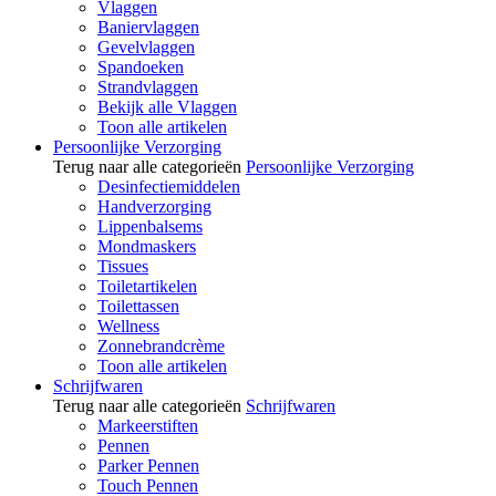
Vlaggen
Baniervlaggen
Gevelvlaggen
Spandoeken
Strandvlaggen
Bekijk alle Vlaggen
Toon alle artikelen
Persoonlijke Verzorging
Terug naar alle categorieën
Persoonlijke Verzorging
Desinfectiemiddelen
Handverzorging
Lippenbalsems
Mondmaskers
Tissues
Toiletartikelen
Toilettassen
Wellness
Zonnebrandcrème
Toon alle artikelen
Schrijfwaren
Terug naar alle categorieën
Schrijfwaren
Markeerstiften
Pennen
Parker Pennen
Touch Pennen