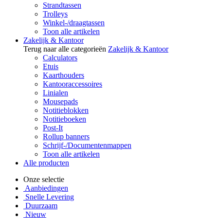
Strandtassen
Trolleys
Winkel-/draagtassen
Toon alle artikelen
Zakelijk & Kantoor
Terug naar alle categorieën
Zakelijk & Kantoor
Calculators
Etuis
Kaarthouders
Kantooraccessoires
Linialen
Mousepads
Notitieblokken
Notitieboeken
Post-It
Rollup banners
Schrijf-/Documentenmappen
Toon alle artikelen
Alle producten
Onze selectie
Aanbiedingen
Snelle Levering
Duurzaam
Nieuw