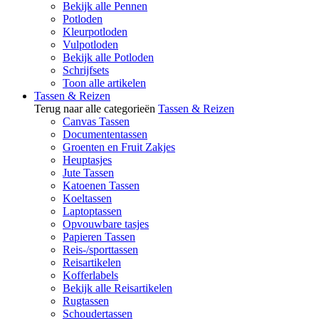
Bekijk alle Pennen
Potloden
Kleurpotloden
Vulpotloden
Bekijk alle Potloden
Schrijfsets
Toon alle artikelen
Tassen & Reizen
Terug naar alle categorieën
Tassen & Reizen
Canvas Tassen
Documententassen
Groenten en Fruit Zakjes
Heuptasjes
Jute Tassen
Katoenen Tassen
Koeltassen
Laptoptassen
Opvouwbare tasjes
Papieren Tassen
Reis-/sporttassen
Reisartikelen
Kofferlabels
Bekijk alle Reisartikelen
Rugtassen
Schoudertassen