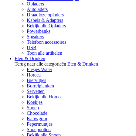
Opladers
Autoladers
Draadloze opladers
Kabels & Adapters
Bekijk alle Opladers
Powerbanks
Speakers
Telefoon accessoires
USB
Toon alle artikelen
Eten & Drinken
Terug naar alle categorieën
Eten & Drinken
Flesjes Water
Horeca
Bierviltjes
Borrelplanken
Servetten
Bekijk alle Horeca
Koekjes
Snoep
Chocolade
Kauwgom
Pepermuntjes
Snoeppotten
Bekijk alle Snoep