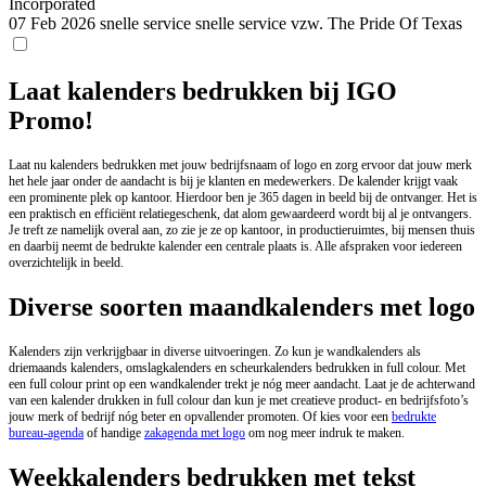
Incorporated
07 Feb 2026
snelle service
snelle service
vzw. The Pride Of Texas
Laat kalenders bedrukken bij IGO
Promo!
Laat nu kalenders bedrukken met jouw bedrijfsnaam of logo en zorg ervoor dat jouw merk
het hele jaar onder de aandacht is bij je klanten en medewerkers. De kalender krijgt vaak
een prominente plek op kantoor. Hierdoor ben je 365 dagen in beeld bij de ontvanger. Het is
een praktisch en efficiënt relatiegeschenk, dat alom gewaardeerd wordt bij al je ontvangers.
Je treft ze namelijk overal aan, zo zie je ze op kantoor, in productieruimtes, bij mensen thuis
en daarbij neemt de bedrukte kalender een centrale plaats is. Alle afspraken voor iedereen
overzichtelijk in beeld.
Diverse soorten maandkalenders met logo
Kalenders zijn verkrijgbaar in diverse uitvoeringen. Zo kun je wandkalenders als
driemaands kalenders, omslagkalenders en scheurkalenders bedrukken in full colour. Met
een full colour print op een wandkalender trekt je nóg meer aandacht. Laat je de achterwand
van een kalender drukken in full colour dan kun je met creatieve product- en bedrijfsfoto’s
jouw merk of bedrijf nóg beter en opvallender promoten. Of kies voor een
bedrukte
bureau-agenda
of handige
zakagenda met logo
om nog meer indruk te maken.
Weekkalenders bedrukken met tekst