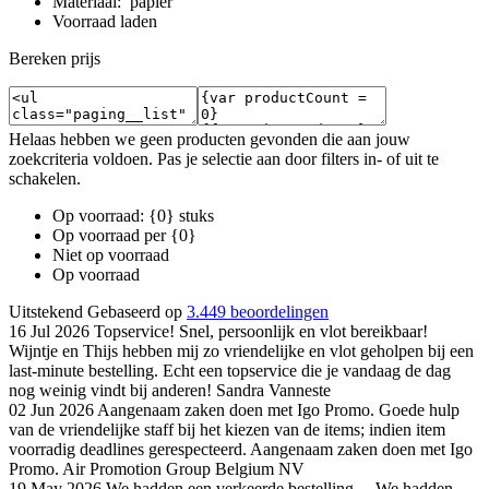
Materiaal: papier
Voorraad laden
Bereken prijs
Helaas hebben we geen producten gevonden die aan jouw
zoekcriteria voldoen. Pas je selectie aan door filters in- of uit te
schakelen.
Op voorraad: {0} stuks
Op voorraad per {0}
Niet op voorraad
Op voorraad
Uitstekend
Gebaseerd op
3.449 beoordelingen
16 Jul 2026
Topservice!
Snel, persoonlijk en vlot bereikbaar!
Wijntje en Thijs hebben mij zo vriendelijke en vlot geholpen bij een
last-minute bestelling. Echt een topservice die je vandaag de dag
nog weinig vindt bij anderen!
Sandra Vanneste
02 Jun 2026
Aangenaam zaken doen met Igo Promo.
Goede hulp
van de vriendelijke staff bij het kiezen van de items; indien item
voorradig deadlines gerespecteerd. Aangenaam zaken doen met Igo
Promo.
Air Promotion Group Belgium NV
19 May 2026
We hadden een verkeerde bestelling…
We hadden