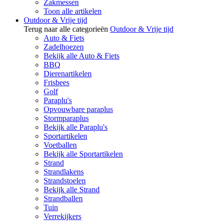
Zakmessen
Toon alle artikelen
Outdoor & Vrije tijd
Terug naar alle categorieën
Outdoor & Vrije tijd
Auto & Fiets
Zadelhoezen
Bekijk alle Auto & Fiets
BBQ
Dierenartikelen
Frisbees
Golf
Paraplu's
Opvouwbare paraplus
Stormparaplus
Bekijk alle Paraplu's
Sportartikelen
Voetballen
Bekijk alle Sportartikelen
Strand
Strandlakens
Strandstoelen
Bekijk alle Strand
Strandballen
Tuin
Verrekijkers