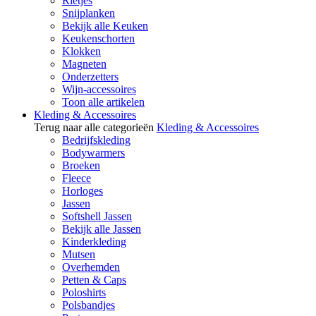
Rietjes
Snijplanken
Bekijk alle Keuken
Keukenschorten
Klokken
Magneten
Onderzetters
Wijn-accessoires
Toon alle artikelen
Kleding & Accessoires
Terug naar alle categorieën
Kleding & Accessoires
Bedrijfskleding
Bodywarmers
Broeken
Fleece
Horloges
Jassen
Softshell Jassen
Bekijk alle Jassen
Kinderkleding
Mutsen
Overhemden
Petten & Caps
Poloshirts
Polsbandjes