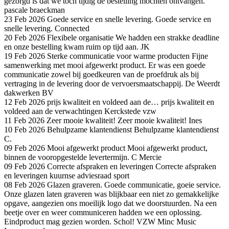
gezorgd is dat we toch tijdig de bestelling mochten ontvangen.
pascale braeckman
23 Feb 2026
Goede service en snelle levering.
Goede service en
snelle levering.
Connected
20 Feb 2026
Flexibele organisatie
We hadden een strakke deadline
en onze bestelling kwam ruim op tijd aan.
JK
19 Feb 2026
Sterke communicatie voor warme producten
Fijne
samenwerking met mooi afgewerkt product. Er was een goede
communicatie zowel bij goedkeuren van de proefdruk als bij
vertraging in de levering door de vervoersmaatschappij.
De Weerdt
dakwerken BV
12 Feb 2026
prijs kwaliteit en voldeed aan de…
prijs kwaliteit en
voldeed aan de verwachtingen
Kerckstede vzw
11 Feb 2026
Zeer mooie kwaliteit!
Zeer mooie kwaliteit!
Ines
10 Feb 2026
Behulpzame klantendienst
Behulpzame klantendienst
C.
09 Feb 2026
Mooi afgewerkt product
Mooi afgewerkt product,
binnen de vooropgestelde levertermijn.
C Mercie
09 Feb 2026
Correcte afspraken en leveringen
Correcte afspraken
en leveringen
kuurnse adviesraad sport
08 Feb 2026
Glazen graveren.
Goede communicatie, goeie service.
Onze glazen laten graveren was blijkbaar een niet zo gemakkelijke
opgave, aangezien ons moeilijk logo dat we doorstuurden. Na een
beetje over en weer communiceren hadden we een oplossing.
Eindproduct mag gezien worden. Schol!
VZW Minc Music