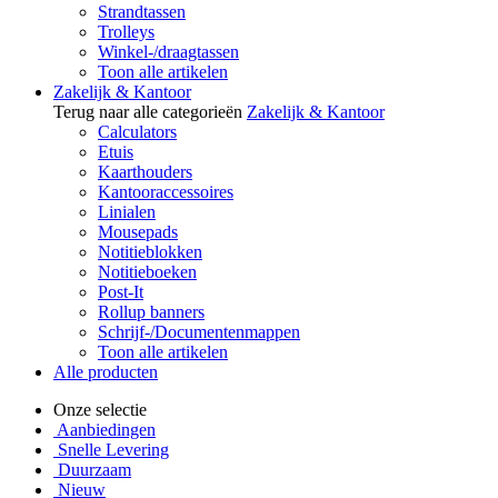
Strandtassen
Trolleys
Winkel-/draagtassen
Toon alle artikelen
Zakelijk & Kantoor
Terug naar alle categorieën
Zakelijk & Kantoor
Calculators
Etuis
Kaarthouders
Kantooraccessoires
Linialen
Mousepads
Notitieblokken
Notitieboeken
Post-It
Rollup banners
Schrijf-/Documentenmappen
Toon alle artikelen
Alle producten
Onze selectie
Aanbiedingen
Snelle Levering
Duurzaam
Nieuw