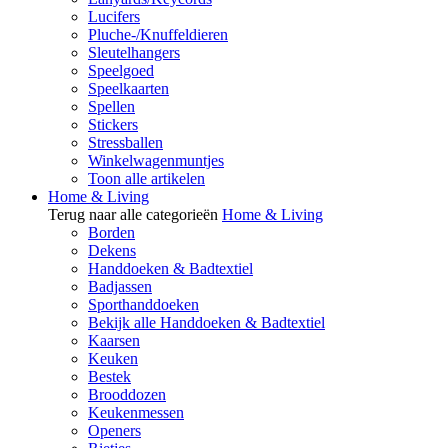
Lucifers
Pluche-/Knuffeldieren
Sleutelhangers
Speelgoed
Speelkaarten
Spellen
Stickers
Stressballen
Winkelwagenmuntjes
Toon alle artikelen
Home & Living
Terug naar alle categorieën
Home & Living
Borden
Dekens
Handdoeken & Badtextiel
Badjassen
Sporthanddoeken
Bekijk alle Handdoeken & Badtextiel
Kaarsen
Keuken
Bestek
Brooddozen
Keukenmessen
Openers