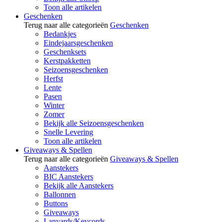
Toon alle artikelen
Geschenken
Terug naar alle categorieën
Geschenken
Bedankjes
Eindejaarsgeschenken
Geschenksets
Kerstpakketten
Seizoensgeschenken
Herfst
Lente
Pasen
Winter
Zomer
Bekijk alle Seizoensgeschenken
Snelle Levering
Toon alle artikelen
Giveaways & Spellen
Terug naar alle categorieën
Giveaways & Spellen
Aanstekers
BIC Aanstekers
Bekijk alle Aanstekers
Ballonnen
Buttons
Giveaways
Lanyards/Keycords