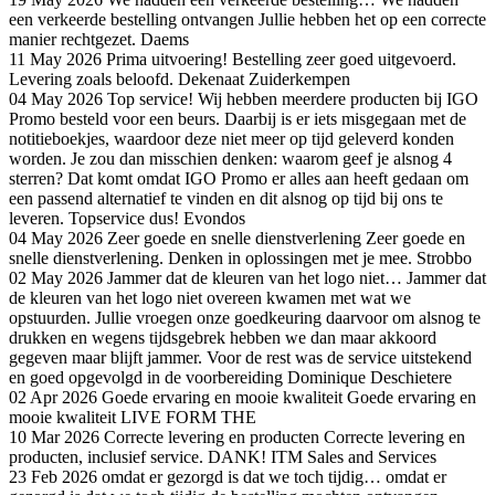
een verkeerde bestelling ontvangen Jullie hebben het op een correcte
manier rechtgezet.
Daems
11 May 2026
Prima uitvoering!
Bestelling zeer goed uitgevoerd.
Levering zoals beloofd.
Dekenaat Zuiderkempen
04 May 2026
Top service!
Wij hebben meerdere producten bij IGO
Promo besteld voor een beurs. Daarbij is er iets misgegaan met de
notitieboekjes, waardoor deze niet meer op tijd geleverd konden
worden. Je zou dan misschien denken: waarom geef je alsnog 4
sterren? Dat komt omdat IGO Promo er alles aan heeft gedaan om
een passend alternatief te vinden en dit alsnog op tijd bij ons te
leveren. Topservice dus!
Evondos
04 May 2026
Zeer goede en snelle dienstverlening
Zeer goede en
snelle dienstverlening. Denken in oplossingen met je mee.
Strobbo
02 May 2026
Jammer dat de kleuren van het logo niet…
Jammer dat
de kleuren van het logo niet overeen kwamen met wat we
opstuurden. Jullie vroegen onze goedkeuring daarvoor om alsnog te
drukken en wegens tijdsgebrek hebben we dan maar akkoord
gegeven maar blijft jammer. Voor de rest was de service uitstekend
en goed opgevolgd in de voorbereiding
Dominique Deschietere
02 Apr 2026
Goede ervaring en mooie kwaliteit
Goede ervaring en
mooie kwaliteit
LIVE FORM THE
10 Mar 2026
Correcte levering en producten
Correcte levering en
producten, inclusief service. DANK!
ITM Sales and Services
23 Feb 2026
omdat er gezorgd is dat we toch tijdig…
omdat er