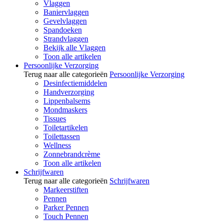
Vlaggen
Baniervlaggen
Gevelvlaggen
Spandoeken
Strandvlaggen
Bekijk alle Vlaggen
Toon alle artikelen
Persoonlijke Verzorging
Terug naar alle categorieën
Persoonlijke Verzorging
Desinfectiemiddelen
Handverzorging
Lippenbalsems
Mondmaskers
Tissues
Toiletartikelen
Toilettassen
Wellness
Zonnebrandcrème
Toon alle artikelen
Schrijfwaren
Terug naar alle categorieën
Schrijfwaren
Markeerstiften
Pennen
Parker Pennen
Touch Pennen