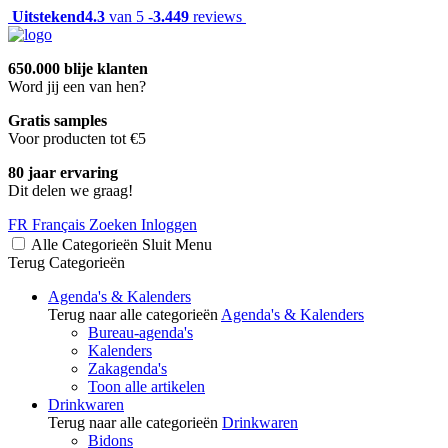
Uitstekend
4.3
van 5 -
3.449
reviews
650.000 blije klanten
Word jij een van hen?
Gratis samples
Voor producten tot €5
80 jaar ervaring
Dit delen we graag!
FR
Français
Zoeken
Inloggen
Alle Categorieën
Sluit
Menu
Terug
Categorieën
Agenda's & Kalenders
Terug naar alle categorieën
Agenda's & Kalenders
Bureau-agenda's
Kalenders
Zakagenda's
Toon alle artikelen
Drinkwaren
Terug naar alle categorieën
Drinkwaren
Bidons