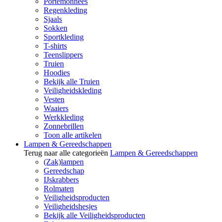
Portemonnees
Regenkleding
Sjaals
Sokken
Sportkleding
T-shirts
Teenslippers
Truien
Hoodies
Bekijk alle Truien
Veiligheidskleding
Vesten
Waaiers
Werkkleding
Zonnebrillen
Toon alle artikelen
Lampen & Gereedschappen
Terug naar alle categorieën
Lampen & Gereedschappen
(Zak)lampen
Gereedschap
IJskrabbers
Rolmaten
Veiligheidsproducten
Veiligheidshesjes
Bekijk alle Veiligheidsproducten