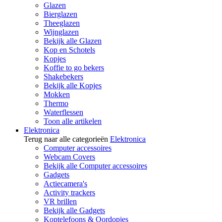
Glazen
Bierglazen
Theeglazen
Wijnglazen
Bekijk alle Glazen
Kop en Schotels
Kopjes
Koffie to go bekers
Shakebekers
Bekijk alle Kopjes
Mokken
Thermo
Waterflessen
Toon alle artikelen
Elektronica
Terug naar alle categorieën
Elektronica
Computer accessoires
Webcam Covers
Bekijk alle Computer accessoires
Gadgets
Actiecamera's
Activity trackers
VR brillen
Bekijk alle Gadgets
Koptelefoons & Oordopjes