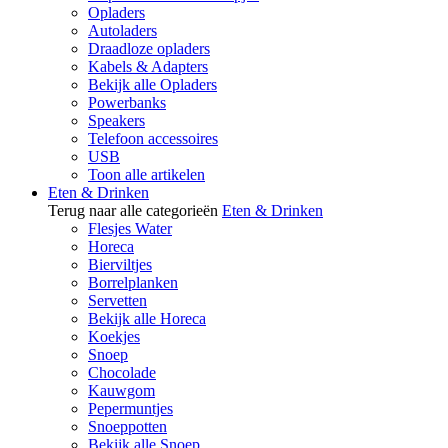
Opladers
Autoladers
Draadloze opladers
Kabels & Adapters
Bekijk alle Opladers
Powerbanks
Speakers
Telefoon accessoires
USB
Toon alle artikelen
Eten & Drinken
Terug naar alle categorieën
Eten & Drinken
Flesjes Water
Horeca
Bierviltjes
Borrelplanken
Servetten
Bekijk alle Horeca
Koekjes
Snoep
Chocolade
Kauwgom
Pepermuntjes
Snoeppotten
Bekijk alle Snoep