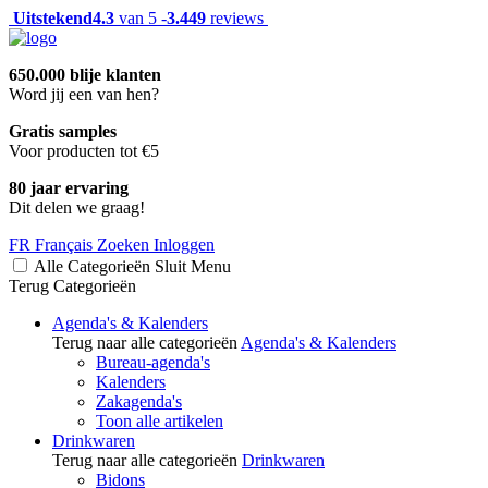
Uitstekend
4.3
van 5 -
3.449
reviews
650.000 blije klanten
Word jij een van hen?
Gratis samples
Voor producten tot €5
80 jaar ervaring
Dit delen we graag!
FR
Français
Zoeken
Inloggen
Alle Categorieën
Sluit
Menu
Terug
Categorieën
Agenda's & Kalenders
Terug naar alle categorieën
Agenda's & Kalenders
Bureau-agenda's
Kalenders
Zakagenda's
Toon alle artikelen
Drinkwaren
Terug naar alle categorieën
Drinkwaren
Bidons