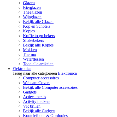
Glazen
Bierglazen
Theeglazen
Wijnglazen
Bekijk alle Glazen
Kop en Schotels
Kopjes
Koffie to go bekers
Shakebekers
Bekijk alle Kopjes
Mokken
Thermo
Waterflessen
Toon alle artikelen
Elektronica
Terug naar alle categorieën
Elektronica
Computer accessoires
Webcam Covers
Bekijk alle Computer accessoires
Gadgets
Actiecamera's
Activity trackers
VR brillen
Bekijk alle Gadgets
Koptelefoons & Oordopjes