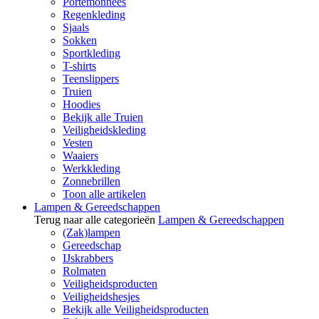
Portemonnees
Regenkleding
Sjaals
Sokken
Sportkleding
T-shirts
Teenslippers
Truien
Hoodies
Bekijk alle Truien
Veiligheidskleding
Vesten
Waaiers
Werkkleding
Zonnebrillen
Toon alle artikelen
Lampen & Gereedschappen
Terug naar alle categorieën
Lampen & Gereedschappen
(Zak)lampen
Gereedschap
IJskrabbers
Rolmaten
Veiligheidsproducten
Veiligheidshesjes
Bekijk alle Veiligheidsproducten