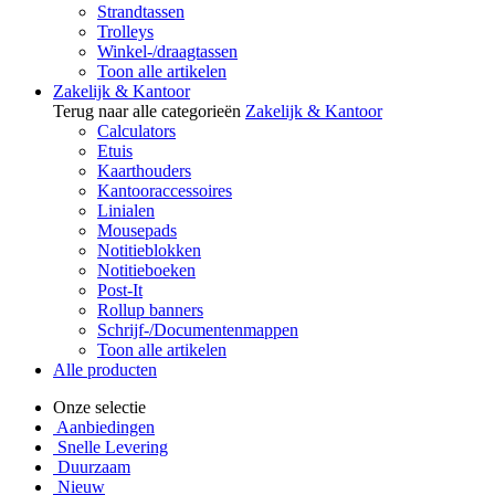
Strandtassen
Trolleys
Winkel-/draagtassen
Toon alle artikelen
Zakelijk & Kantoor
Terug naar alle categorieën
Zakelijk & Kantoor
Calculators
Etuis
Kaarthouders
Kantooraccessoires
Linialen
Mousepads
Notitieblokken
Notitieboeken
Post-It
Rollup banners
Schrijf-/Documentenmappen
Toon alle artikelen
Alle producten
Onze selectie
Aanbiedingen
Snelle Levering
Duurzaam
Nieuw