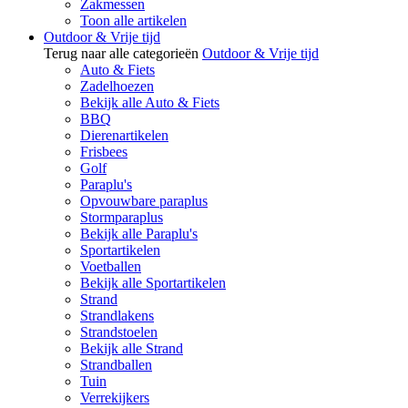
Zakmessen
Toon alle artikelen
Outdoor & Vrije tijd
Terug naar alle categorieën
Outdoor & Vrije tijd
Auto & Fiets
Zadelhoezen
Bekijk alle Auto & Fiets
BBQ
Dierenartikelen
Frisbees
Golf
Paraplu's
Opvouwbare paraplus
Stormparaplus
Bekijk alle Paraplu's
Sportartikelen
Voetballen
Bekijk alle Sportartikelen
Strand
Strandlakens
Strandstoelen
Bekijk alle Strand
Strandballen
Tuin
Verrekijkers