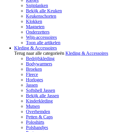
Rietjes
Snijplanken
Bekijk alle Keuken
Keukenschorten
Klokken
Magneten
Onderzetters
Wijn-accessoires
Toon alle artikelen
Kleding & Accessoires
Terug naar alle categorieën
Kleding & Accessoires
Bedrijfskleding
Bodywarmers
Broeken
Fleece
Horloges
Jassen
Softshell Jassen
Bekijk alle Jassen
Kinderkleding
Mutsen
Overhemden
Petten & Caps
Poloshirts
Polsbandjes