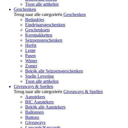
Toon alle artikelen
Geschenken
Terug naar alle categorieën
Geschenken
Bedankjes
Eindejaarsgeschenken
Geschenksets
Kerstpakketten
Seizoensgeschenken
Herfst
Lente
Pasen
Winter
Zomer
Bekijk alle Seizoensgeschenken
Snelle Levering
Toon alle artikelen
Giveaways & Spellen
Terug naar alle categorieën
Giveaways & Spellen
Aanstekers
BIC Aanstekers
Bekijk alle Aanstekers
Ballonnen
Buttons
Giveaways
Lanyards/Keycords