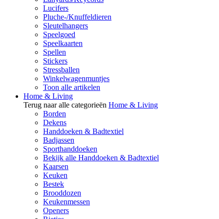
Lucifers
Pluche-/Knuffeldieren
Sleutelhangers
Speelgoed
Speelkaarten
Spellen
Stickers
Stressballen
Winkelwagenmuntjes
Toon alle artikelen
Home & Living
Terug naar alle categorieën
Home & Living
Borden
Dekens
Handdoeken & Badtextiel
Badjassen
Sporthanddoeken
Bekijk alle Handdoeken & Badtextiel
Kaarsen
Keuken
Bestek
Brooddozen
Keukenmessen
Openers