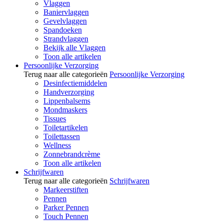
Vlaggen
Baniervlaggen
Gevelvlaggen
Spandoeken
Strandvlaggen
Bekijk alle Vlaggen
Toon alle artikelen
Persoonlijke Verzorging
Terug naar alle categorieën
Persoonlijke Verzorging
Desinfectiemiddelen
Handverzorging
Lippenbalsems
Mondmaskers
Tissues
Toiletartikelen
Toilettassen
Wellness
Zonnebrandcrème
Toon alle artikelen
Schrijfwaren
Terug naar alle categorieën
Schrijfwaren
Markeerstiften
Pennen
Parker Pennen
Touch Pennen