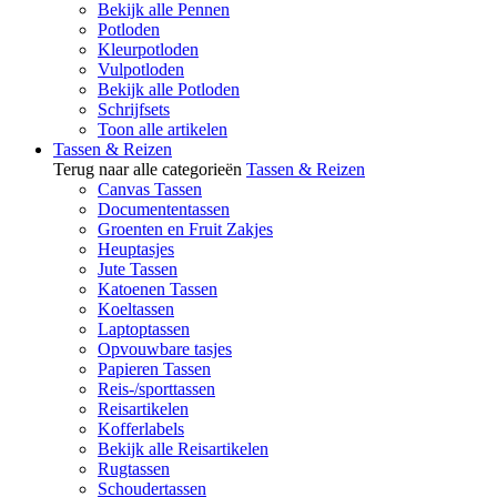
Bekijk alle Pennen
Potloden
Kleurpotloden
Vulpotloden
Bekijk alle Potloden
Schrijfsets
Toon alle artikelen
Tassen & Reizen
Terug naar alle categorieën
Tassen & Reizen
Canvas Tassen
Documententassen
Groenten en Fruit Zakjes
Heuptasjes
Jute Tassen
Katoenen Tassen
Koeltassen
Laptoptassen
Opvouwbare tasjes
Papieren Tassen
Reis-/sporttassen
Reisartikelen
Kofferlabels
Bekijk alle Reisartikelen
Rugtassen
Schoudertassen