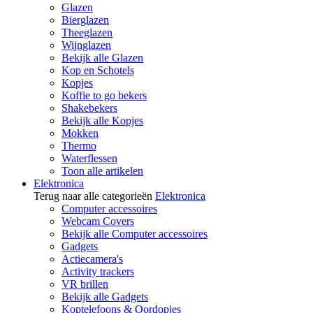
Glazen
Bierglazen
Theeglazen
Wijnglazen
Bekijk alle Glazen
Kop en Schotels
Kopjes
Koffie to go bekers
Shakebekers
Bekijk alle Kopjes
Mokken
Thermo
Waterflessen
Toon alle artikelen
Elektronica
Terug naar alle categorieën
Elektronica
Computer accessoires
Webcam Covers
Bekijk alle Computer accessoires
Gadgets
Actiecamera's
Activity trackers
VR brillen
Bekijk alle Gadgets
Koptelefoons & Oordopjes