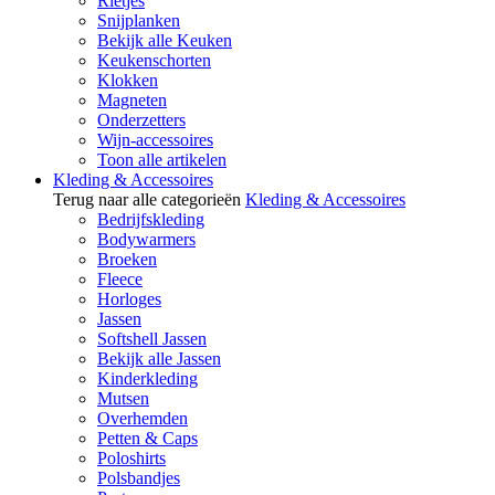
Rietjes
Snijplanken
Bekijk alle Keuken
Keukenschorten
Klokken
Magneten
Onderzetters
Wijn-accessoires
Toon alle artikelen
Kleding & Accessoires
Terug naar alle categorieën
Kleding & Accessoires
Bedrijfskleding
Bodywarmers
Broeken
Fleece
Horloges
Jassen
Softshell Jassen
Bekijk alle Jassen
Kinderkleding
Mutsen
Overhemden
Petten & Caps
Poloshirts
Polsbandjes