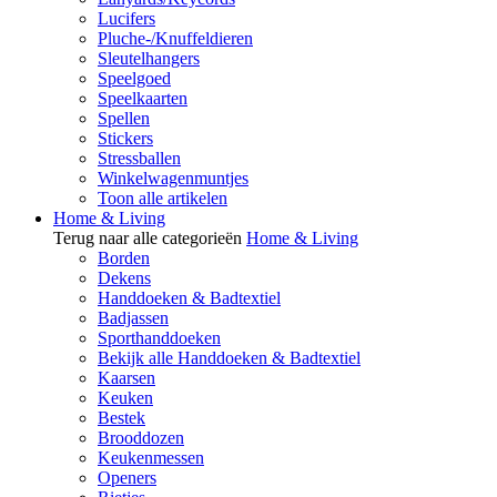
Lucifers
Pluche-/Knuffeldieren
Sleutelhangers
Speelgoed
Speelkaarten
Spellen
Stickers
Stressballen
Winkelwagenmuntjes
Toon alle artikelen
Home & Living
Terug naar alle categorieën
Home & Living
Borden
Dekens
Handdoeken & Badtextiel
Badjassen
Sporthanddoeken
Bekijk alle Handdoeken & Badtextiel
Kaarsen
Keuken
Bestek
Brooddozen
Keukenmessen
Openers