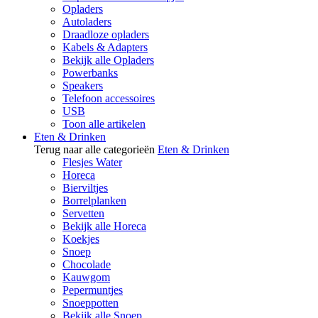
Opladers
Autoladers
Draadloze opladers
Kabels & Adapters
Bekijk alle Opladers
Powerbanks
Speakers
Telefoon accessoires
USB
Toon alle artikelen
Eten & Drinken
Terug naar alle categorieën
Eten & Drinken
Flesjes Water
Horeca
Bierviltjes
Borrelplanken
Servetten
Bekijk alle Horeca
Koekjes
Snoep
Chocolade
Kauwgom
Pepermuntjes
Snoeppotten
Bekijk alle Snoep