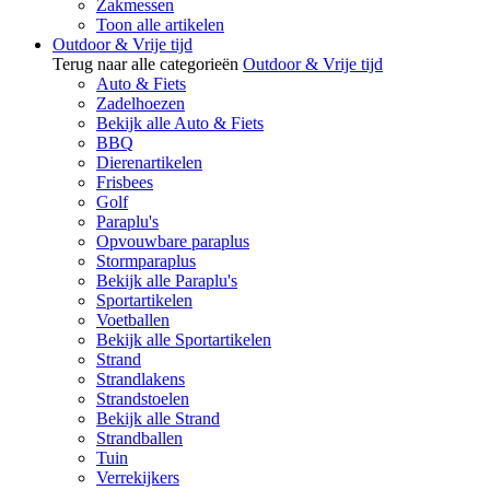
Zakmessen
Toon alle artikelen
Outdoor & Vrije tijd
Terug naar alle categorieën
Outdoor & Vrije tijd
Auto & Fiets
Zadelhoezen
Bekijk alle Auto & Fiets
BBQ
Dierenartikelen
Frisbees
Golf
Paraplu's
Opvouwbare paraplus
Stormparaplus
Bekijk alle Paraplu's
Sportartikelen
Voetballen
Bekijk alle Sportartikelen
Strand
Strandlakens
Strandstoelen
Bekijk alle Strand
Strandballen
Tuin
Verrekijkers