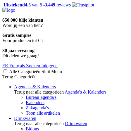
Uitstekend
4.3
van 5 -
3.449
reviews
650.000 blije klanten
Word jij een van hen?
Gratis samples
Voor producten tot €5
80 jaar ervaring
Dit delen we graag!
FR
Français
Zoeken
Inloggen
Alle Categorieën
Sluit
Menu
Terug
Categorieën
Agenda's & Kalenders
Terug naar alle categorieën
Agenda's & Kalenders
Bureau-agenda's
Kalenders
Zakagenda's
Toon alle artikelen
Drinkwaren
Terug naar alle categorieën
Drinkwaren
Bidons