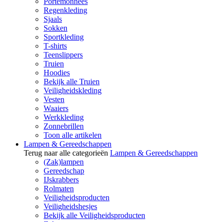
Portemonnees
Regenkleding
Sjaals
Sokken
Sportkleding
T-shirts
Teenslippers
Truien
Hoodies
Bekijk alle Truien
Veiligheidskleding
Vesten
Waaiers
Werkkleding
Zonnebrillen
Toon alle artikelen
Lampen & Gereedschappen
Terug naar alle categorieën
Lampen & Gereedschappen
(Zak)lampen
Gereedschap
IJskrabbers
Rolmaten
Veiligheidsproducten
Veiligheidshesjes
Bekijk alle Veiligheidsproducten