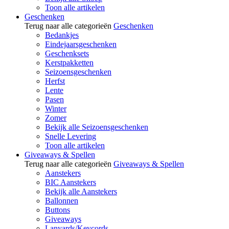
Toon alle artikelen
Geschenken
Terug naar alle categorieën
Geschenken
Bedankjes
Eindejaarsgeschenken
Geschenksets
Kerstpakketten
Seizoensgeschenken
Herfst
Lente
Pasen
Winter
Zomer
Bekijk alle Seizoensgeschenken
Snelle Levering
Toon alle artikelen
Giveaways & Spellen
Terug naar alle categorieën
Giveaways & Spellen
Aanstekers
BIC Aanstekers
Bekijk alle Aanstekers
Ballonnen
Buttons
Giveaways
Lanyards/Keycords