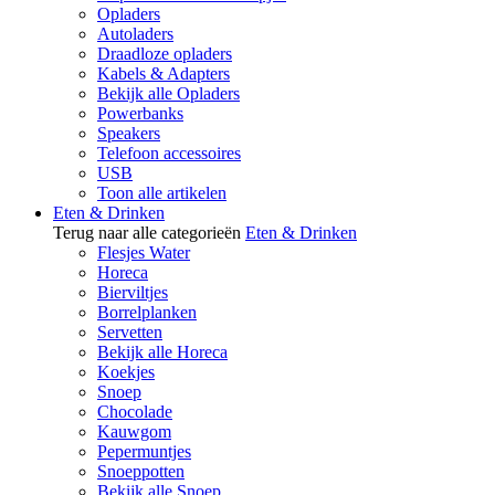
Opladers
Autoladers
Draadloze opladers
Kabels & Adapters
Bekijk alle Opladers
Powerbanks
Speakers
Telefoon accessoires
USB
Toon alle artikelen
Eten & Drinken
Terug naar alle categorieën
Eten & Drinken
Flesjes Water
Horeca
Bierviltjes
Borrelplanken
Servetten
Bekijk alle Horeca
Koekjes
Snoep
Chocolade
Kauwgom
Pepermuntjes
Snoeppotten
Bekijk alle Snoep