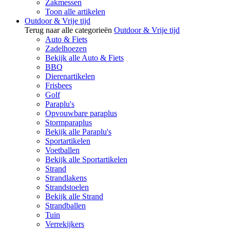
Zakmessen
Toon alle artikelen
Outdoor & Vrije tijd
Terug naar alle categorieën
Outdoor & Vrije tijd
Auto & Fiets
Zadelhoezen
Bekijk alle Auto & Fiets
BBQ
Dierenartikelen
Frisbees
Golf
Paraplu's
Opvouwbare paraplus
Stormparaplus
Bekijk alle Paraplu's
Sportartikelen
Voetballen
Bekijk alle Sportartikelen
Strand
Strandlakens
Strandstoelen
Bekijk alle Strand
Strandballen
Tuin
Verrekijkers