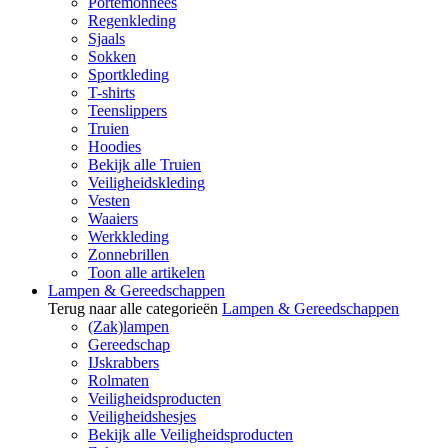
Portemonnees
Regenkleding
Sjaals
Sokken
Sportkleding
T-shirts
Teenslippers
Truien
Hoodies
Bekijk alle Truien
Veiligheidskleding
Vesten
Waaiers
Werkkleding
Zonnebrillen
Toon alle artikelen
Lampen & Gereedschappen
Terug naar alle categorieën
Lampen & Gereedschappen
(Zak)lampen
Gereedschap
IJskrabbers
Rolmaten
Veiligheidsproducten
Veiligheidshesjes
Bekijk alle Veiligheidsproducten