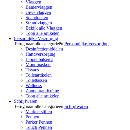
Vlaggen
Baniervlaggen
Gevelvlaggen
Spandoeken
Strandvlaggen
Bekijk alle Vlaggen
Toon alle artikelen
Persoonlijke Verzorging
Terug naar alle categorieën
Persoonlijke Verzorging
Desinfectiemiddelen
Handverzorging
Lippenbalsems
Mondmaskers
Tissues
Toiletartikelen
Toilettassen
Wellness
Zonnebrandcrème
Toon alle artikelen
Schrijfwaren
Terug naar alle categorieën
Schrijfwaren
Markeerstiften
Pennen
Parker Pennen
Touch Pennen