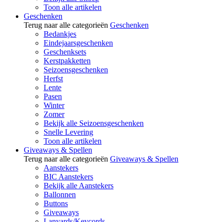
Toon alle artikelen
Geschenken
Terug naar alle categorieën
Geschenken
Bedankjes
Eindejaarsgeschenken
Geschenksets
Kerstpakketten
Seizoensgeschenken
Herfst
Lente
Pasen
Winter
Zomer
Bekijk alle Seizoensgeschenken
Snelle Levering
Toon alle artikelen
Giveaways & Spellen
Terug naar alle categorieën
Giveaways & Spellen
Aanstekers
BIC Aanstekers
Bekijk alle Aanstekers
Ballonnen
Buttons
Giveaways
Lanyards/Keycords