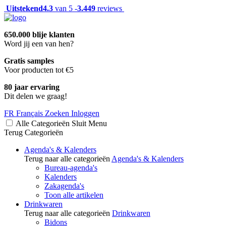
Uitstekend
4.3
van 5 -
3.449
reviews
650.000 blije klanten
Word jij een van hen?
Gratis samples
Voor producten tot €5
80 jaar ervaring
Dit delen we graag!
FR
Français
Zoeken
Inloggen
Alle Categorieën
Sluit
Menu
Terug
Categorieën
Agenda's & Kalenders
Terug naar alle categorieën
Agenda's & Kalenders
Bureau-agenda's
Kalenders
Zakagenda's
Toon alle artikelen
Drinkwaren
Terug naar alle categorieën
Drinkwaren
Bidons