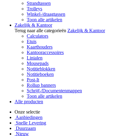
Strandtassen
Trolleys
Winkel-/draagtassen
Toon alle artikelen
Zakelijk & Kantoor
Terug naar alle categorieën
Zakelijk & Kantoor
Calculators
Etuis
Kaarthouders
Kantooraccessoires
Linialen
Mousepads
Notitieblokken
Notitieboeken
Post-It
Rollup banners
Schrijf-/Documentenmappen
Toon alle artikelen
Alle producten
Onze selectie
Aanbiedingen
Snelle Levering
Duurzaam
Nieuw