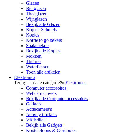
Glazen
Bierglazen
Theeglazen
Wijnglazen
Bekijk alle Glazen
Kop en Schotels
Kopjes
Koffie to go bekers
Shakebekers
Bekijk alle Kopjes
Mokken
Thermo
Waterflessen
Toon alle artikelen
Elektronica
Terug naar alle categorieën
Elektronica
Computer accessoires
Webcam Covers
Bekijk alle Computer accessoires
Gadgets
Actiecamera's
Activity trackers
VR brillen
Bekijk alle Gadgets
Koptelefoons & Oordopjes