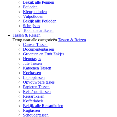
Bekijk alle Pennen
Potloden
Kleurpotloden
Vulpotloden
Bekijk alle Potloden
Schrijfsets
Toon alle artikelen
Tassen & Reizen
Terug naar alle categorieën
Tassen & Reizen
Canvas Tassen
Documententassen
Groenten en Fruit Zakjes
Heuptasjes
Jute Tassen
Katoenen Tassen
Koeltassen
Laptoptassen
Opvouwbare tasjes
Papieren Tassen
Reis-/sporttassen
Reisartikelen
Kofferlabels
Bekijk alle Reisartikelen
Rugtassen
Schoudertassen