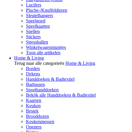
Lucifers
Pluche-/Knuffeldieren
Sleutelhangers
Speelgoed
Speelkaarten
Spellen
Stickers
Stressballen
Winkelwagenmuntjes
Toon alle artikelen
Home & Living
Terug naar alle categorieën
Home & Living
Borden
Dekens
Handdoeken & Badtextiel
Badjassen
Sporthanddoeken
Bekijk alle Handdoeken & Badtextiel
Kaarsen
Keuken
Bestek
Brooddozen
Keukenmessen
Openers