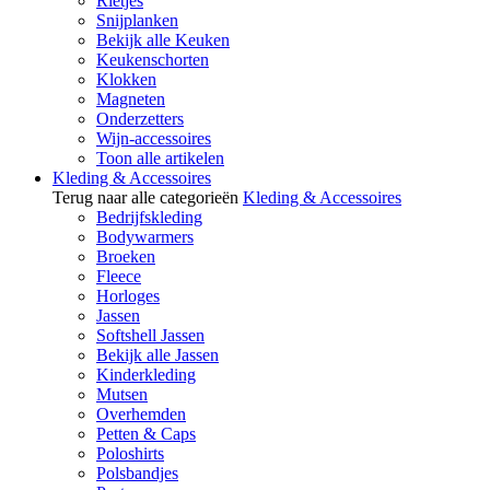
Rietjes
Snijplanken
Bekijk alle Keuken
Keukenschorten
Klokken
Magneten
Onderzetters
Wijn-accessoires
Toon alle artikelen
Kleding & Accessoires
Terug naar alle categorieën
Kleding & Accessoires
Bedrijfskleding
Bodywarmers
Broeken
Fleece
Horloges
Jassen
Softshell Jassen
Bekijk alle Jassen
Kinderkleding
Mutsen
Overhemden
Petten & Caps
Poloshirts
Polsbandjes