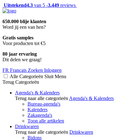
Uitstekend
4.3
van 5 -
3.449
reviews
650.000 blije klanten
Word jij een van hen?
Gratis samples
Voor producten tot €5
80 jaar ervaring
Dit delen we graag!
FR
Français
Zoeken
Inloggen
Alle Categorieën
Sluit
Menu
Terug
Categorieën
Agenda's & Kalenders
Terug naar alle categorieën
Agenda's & Kalenders
Bureau-agenda's
Kalenders
Zakagenda's
Toon alle artikelen
Drinkwaren
Terug naar alle categorieën
Drinkwaren
Bidons