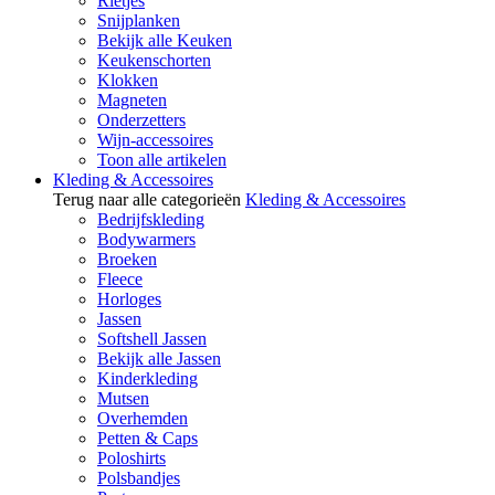
Rietjes
Snijplanken
Bekijk alle Keuken
Keukenschorten
Klokken
Magneten
Onderzetters
Wijn-accessoires
Toon alle artikelen
Kleding & Accessoires
Terug naar alle categorieën
Kleding & Accessoires
Bedrijfskleding
Bodywarmers
Broeken
Fleece
Horloges
Jassen
Softshell Jassen
Bekijk alle Jassen
Kinderkleding
Mutsen
Overhemden
Petten & Caps
Poloshirts
Polsbandjes