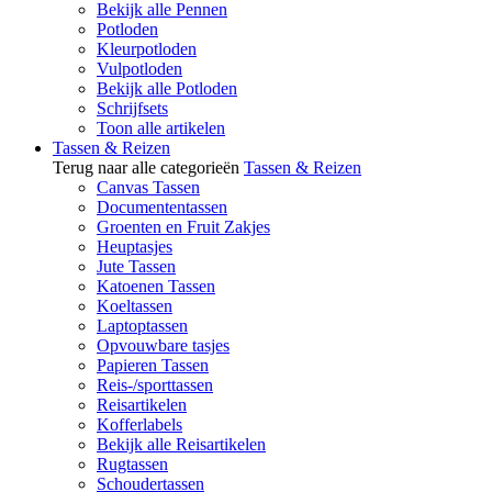
Bekijk alle Pennen
Potloden
Kleurpotloden
Vulpotloden
Bekijk alle Potloden
Schrijfsets
Toon alle artikelen
Tassen & Reizen
Terug naar alle categorieën
Tassen & Reizen
Canvas Tassen
Documententassen
Groenten en Fruit Zakjes
Heuptasjes
Jute Tassen
Katoenen Tassen
Koeltassen
Laptoptassen
Opvouwbare tasjes
Papieren Tassen
Reis-/sporttassen
Reisartikelen
Kofferlabels
Bekijk alle Reisartikelen
Rugtassen
Schoudertassen