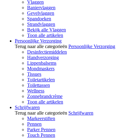
Vlaggen
Baniervlaggen
Gevelvlaggen
Spandoeken
Strandvlaggen
Bekijk alle Vlaggen
Toon alle artikelen
Persoonlijke Verzorging
Terug naar alle categorieën
Persoonlijke Verzorging
Desinfectiemiddelen
Handverzorging
Lippenbalsems
Mondmaskers
Tissues
Toiletartikelen
Toilettassen
Wellness
Zonnebrandcrème
Toon alle artikelen
Schrijfwaren
Terug naar alle categorieën
Schrijfwaren
Markeerstiften
Pennen
Parker Pennen
Touch Pennen