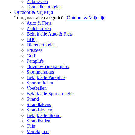
Zakmessen
Toon alle artikelen
Outdoor & Vrije tijd
Terug naar alle categorieën
Outdoor & Vrije tijd
Auto & Fiets
Zadelhoezen
Bekijk alle Auto & Fiets
BBQ
Dierenartikelen
Frisbees
Golf
Paraplu's
Opvouwbare paraplus
Stormparaplus
Bekijk alle Paraplu's
Sportartikelen
Voetballen
Bekijk alle Sportartikelen
Strand
Strandlakens
Strandstoelen
Bekijk alle Strand
Strandballen
Tuin
Verrekijkers