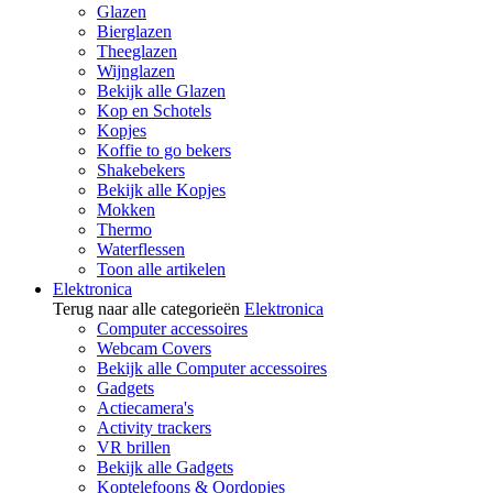
Glazen
Bierglazen
Theeglazen
Wijnglazen
Bekijk alle Glazen
Kop en Schotels
Kopjes
Koffie to go bekers
Shakebekers
Bekijk alle Kopjes
Mokken
Thermo
Waterflessen
Toon alle artikelen
Elektronica
Terug naar alle categorieën
Elektronica
Computer accessoires
Webcam Covers
Bekijk alle Computer accessoires
Gadgets
Actiecamera's
Activity trackers
VR brillen
Bekijk alle Gadgets
Koptelefoons & Oordopjes