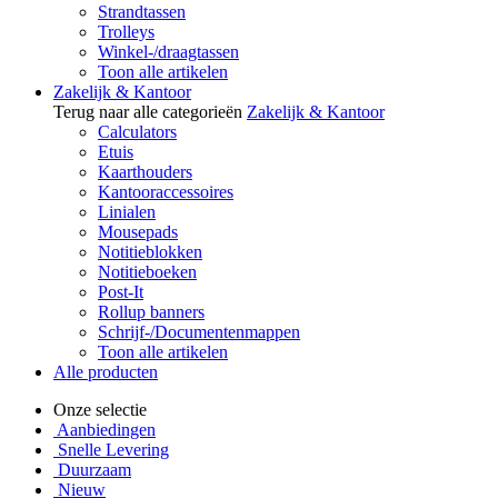
Strandtassen
Trolleys
Winkel-/draagtassen
Toon alle artikelen
Zakelijk & Kantoor
Terug naar alle categorieën
Zakelijk & Kantoor
Calculators
Etuis
Kaarthouders
Kantooraccessoires
Linialen
Mousepads
Notitieblokken
Notitieboeken
Post-It
Rollup banners
Schrijf-/Documentenmappen
Toon alle artikelen
Alle producten
Onze selectie
Aanbiedingen
Snelle Levering
Duurzaam
Nieuw