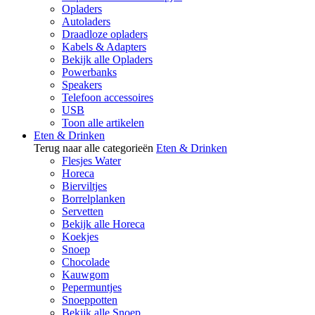
Opladers
Autoladers
Draadloze opladers
Kabels & Adapters
Bekijk alle Opladers
Powerbanks
Speakers
Telefoon accessoires
USB
Toon alle artikelen
Eten & Drinken
Terug naar alle categorieën
Eten & Drinken
Flesjes Water
Horeca
Bierviltjes
Borrelplanken
Servetten
Bekijk alle Horeca
Koekjes
Snoep
Chocolade
Kauwgom
Pepermuntjes
Snoeppotten
Bekijk alle Snoep