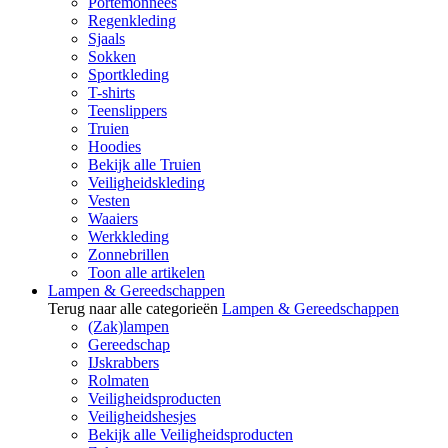
Portemonnees
Regenkleding
Sjaals
Sokken
Sportkleding
T-shirts
Teenslippers
Truien
Hoodies
Bekijk alle Truien
Veiligheidskleding
Vesten
Waaiers
Werkkleding
Zonnebrillen
Toon alle artikelen
Lampen & Gereedschappen
Terug naar alle categorieën
Lampen & Gereedschappen
(Zak)lampen
Gereedschap
IJskrabbers
Rolmaten
Veiligheidsproducten
Veiligheidshesjes
Bekijk alle Veiligheidsproducten