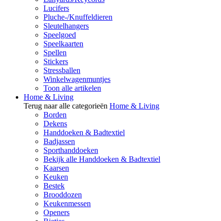
Lucifers
Pluche-/Knuffeldieren
Sleutelhangers
Speelgoed
Speelkaarten
Spellen
Stickers
Stressballen
Winkelwagenmuntjes
Toon alle artikelen
Home & Living
Terug naar alle categorieën
Home & Living
Borden
Dekens
Handdoeken & Badtextiel
Badjassen
Sporthanddoeken
Bekijk alle Handdoeken & Badtextiel
Kaarsen
Keuken
Bestek
Brooddozen
Keukenmessen
Openers