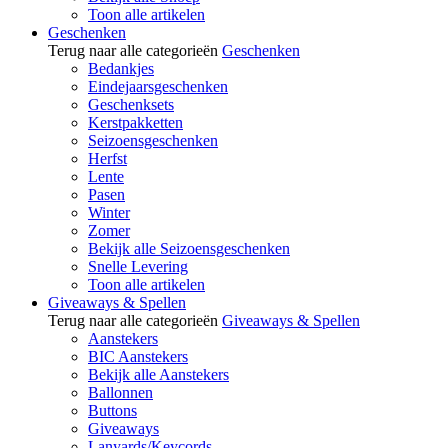
Toon alle artikelen
Geschenken
Terug naar alle categorieën
Geschenken
Bedankjes
Eindejaarsgeschenken
Geschenksets
Kerstpakketten
Seizoensgeschenken
Herfst
Lente
Pasen
Winter
Zomer
Bekijk alle Seizoensgeschenken
Snelle Levering
Toon alle artikelen
Giveaways & Spellen
Terug naar alle categorieën
Giveaways & Spellen
Aanstekers
BIC Aanstekers
Bekijk alle Aanstekers
Ballonnen
Buttons
Giveaways
Lanyards/Keycords