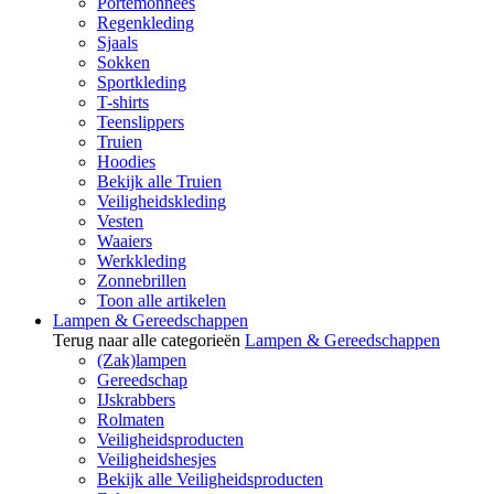
Portemonnees
Regenkleding
Sjaals
Sokken
Sportkleding
T-shirts
Teenslippers
Truien
Hoodies
Bekijk alle Truien
Veiligheidskleding
Vesten
Waaiers
Werkkleding
Zonnebrillen
Toon alle artikelen
Lampen & Gereedschappen
Terug naar alle categorieën
Lampen & Gereedschappen
(Zak)lampen
Gereedschap
IJskrabbers
Rolmaten
Veiligheidsproducten
Veiligheidshesjes
Bekijk alle Veiligheidsproducten