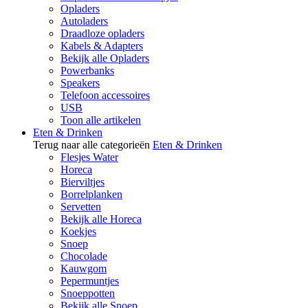
Opladers
Autoladers
Draadloze opladers
Kabels & Adapters
Bekijk alle Opladers
Powerbanks
Speakers
Telefoon accessoires
USB
Toon alle artikelen
Eten & Drinken
Terug naar alle categorieën
Eten & Drinken
Flesjes Water
Horeca
Bierviltjes
Borrelplanken
Servetten
Bekijk alle Horeca
Koekjes
Snoep
Chocolade
Kauwgom
Pepermuntjes
Snoeppotten
Bekijk alle Snoep