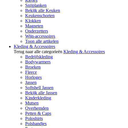
Rietjes
Snijplanken
Bekijk alle Keuken
Keukenschorten
Klokken
Magneten
Onderzetters
Wijn-accessoires
Toon alle artikelen
Kleding & Accessoires
Terug naar alle categorieën
Kleding & Accessoires
Bedrijfskleding
Bodywarmers
Broeken
Fleece
Horloges
Jassen
Softshell Jassen
Bekijk alle Jassen
Kinderkleding
Mutsen
Overhemden
Petten & Caps
Poloshirts
Polsbandjes