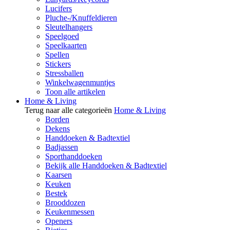
Lucifers
Pluche-/Knuffeldieren
Sleutelhangers
Speelgoed
Speelkaarten
Spellen
Stickers
Stressballen
Winkelwagenmuntjes
Toon alle artikelen
Home & Living
Terug naar alle categorieën
Home & Living
Borden
Dekens
Handdoeken & Badtextiel
Badjassen
Sporthanddoeken
Bekijk alle Handdoeken & Badtextiel
Kaarsen
Keuken
Bestek
Brooddozen
Keukenmessen
Openers