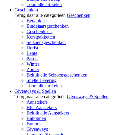
Toon alle artikelen
Geschenken
Terug naar alle categorieën
Geschenken
Bedankjes
Eindejaarsgeschenken
Geschenksets
Kerstpakketten
Seizoensgeschenken
Herfst
Lente
Pasen
Winter
Zomer
Bekijk alle Seizoensgeschenken
Snelle Levering
Toon alle artikelen
Giveaways & Spellen
Terug naar alle categorieën
Giveaways & Spellen
Aanstekers
BIC Aanstekers
Bekijk alle Aanstekers
Ballonnen
Buttons
Giveaways
Lanyards/Keycords