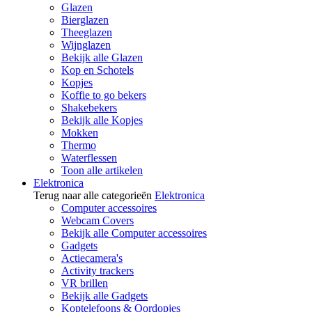
Glazen
Bierglazen
Theeglazen
Wijnglazen
Bekijk alle Glazen
Kop en Schotels
Kopjes
Koffie to go bekers
Shakebekers
Bekijk alle Kopjes
Mokken
Thermo
Waterflessen
Toon alle artikelen
Elektronica
Terug naar alle categorieën
Elektronica
Computer accessoires
Webcam Covers
Bekijk alle Computer accessoires
Gadgets
Actiecamera's
Activity trackers
VR brillen
Bekijk alle Gadgets
Koptelefoons & Oordopjes