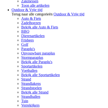
Zakmessen
Toon alle artikelen
Outdoor & Vrije tijd
Terug naar alle categorieën
Outdoor & Vrije tijd
Auto & Fiets
Zadelhoezen
Bekijk alle Auto & Fiets
BBQ
Dierenartikelen
Frisbees
Golf
Paraplu's
Opvouwbare paraplus
Stormparaplus
Bekijk alle Paraplu's
Sportartikelen
Voetballen
Bekijk alle Sportartikelen
Strand
Strandlakens
Strandstoelen
Bekijk alle Strand
Strandballen
Tuin
Verrekijkers