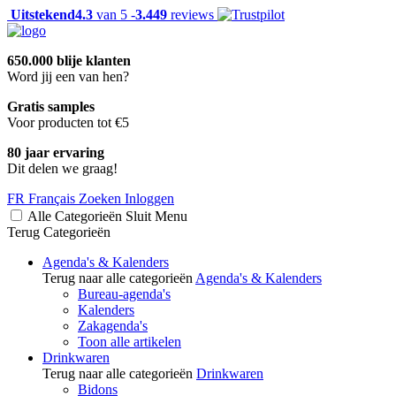
Uitstekend
4.3
van 5 -
3.449
reviews
650.000 blije klanten
Word jij een van hen?
Gratis samples
Voor producten tot €5
80 jaar ervaring
Dit delen we graag!
FR
Français
Zoeken
Inloggen
Alle Categorieën
Sluit
Menu
Terug
Categorieën
Agenda's & Kalenders
Terug naar alle categorieën
Agenda's & Kalenders
Bureau-agenda's
Kalenders
Zakagenda's
Toon alle artikelen
Drinkwaren
Terug naar alle categorieën
Drinkwaren
Bidons