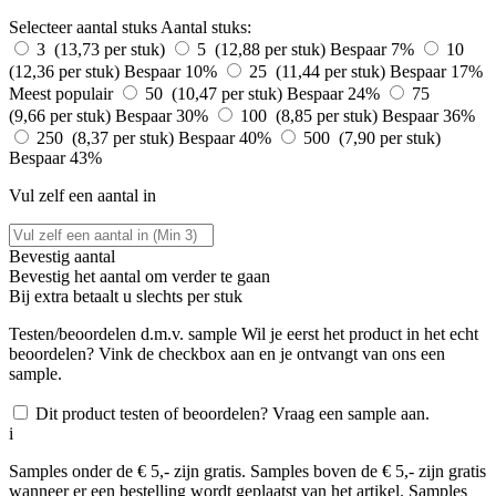
Selecteer aantal stuks
Aantal stuks:
3 (13,73 per stuk)
5 (12,88 per stuk)
Bespaar 7%
10
(12,36 per stuk)
Bespaar 10%
25 (11,44 per stuk)
Bespaar 17%
Meest populair
50 (10,47 per stuk)
Bespaar 24%
75
(9,66 per stuk)
Bespaar 30%
100 (8,85 per stuk)
Bespaar 36%
250 (8,37 per stuk)
Bespaar 40%
500 (7,90 per stuk)
Bespaar 43%
Vul zelf een aantal in
Bevestig aantal
Bevestig het aantal om verder te gaan
Bij
extra betaalt u slechts
per stuk
Testen/beoordelen d.m.v. sample
Wil je eerst het product in het echt
beoordelen? Vink de checkbox aan en je ontvangt van ons een
sample.
Dit product testen of beoordelen? Vraag een sample aan.
i
Samples onder de € 5,- zijn gratis. Samples boven de € 5,- zijn gratis
wanneer er een bestelling wordt geplaatst van het artikel. Samples