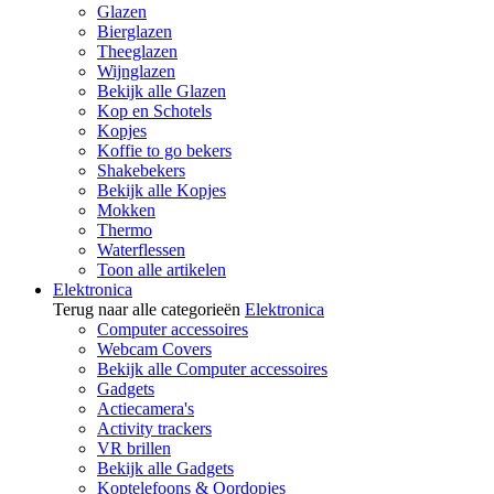
Glazen
Bierglazen
Theeglazen
Wijnglazen
Bekijk alle Glazen
Kop en Schotels
Kopjes
Koffie to go bekers
Shakebekers
Bekijk alle Kopjes
Mokken
Thermo
Waterflessen
Toon alle artikelen
Elektronica
Terug naar alle categorieën
Elektronica
Computer accessoires
Webcam Covers
Bekijk alle Computer accessoires
Gadgets
Actiecamera's
Activity trackers
VR brillen
Bekijk alle Gadgets
Koptelefoons & Oordopjes