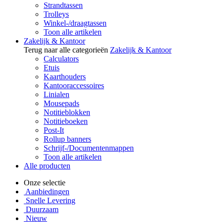
Strandtassen
Trolleys
Winkel-/draagtassen
Toon alle artikelen
Zakelijk & Kantoor
Terug naar alle categorieën
Zakelijk & Kantoor
Calculators
Etuis
Kaarthouders
Kantooraccessoires
Linialen
Mousepads
Notitieblokken
Notitieboeken
Post-It
Rollup banners
Schrijf-/Documentenmappen
Toon alle artikelen
Alle producten
Onze selectie
Aanbiedingen
Snelle Levering
Duurzaam
Nieuw