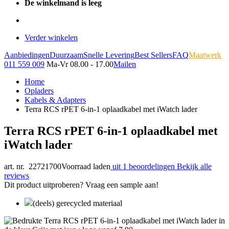
De winkelmand is leeg
Verder winkelen
Aanbiedingen
Duurzaam
Snelle Levering
Best Sellers
FAQ
Maatwerk
011 559 009
Ma-Vr 08.00 - 17.00
Mailen
Home
Opladers
Kabels & Adapters
Terra RCS rPET 6-in-1 oplaadkabel met iWatch lader
Terra RCS rPET 6-in-1 oplaadkabel met
iWatch lader
art. nr. 22721700
Voorraad laden
uit 1 beoordelingen
Bekijk alle
reviews
Dit product uitproberen? Vraag een sample aan!
(deels) gerecycled materiaal