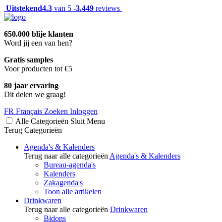
Uitstekend
4.3
van 5 -
3.449
reviews
650.000 blije klanten
Word jij een van hen?
Gratis samples
Voor producten tot €5
80 jaar ervaring
Dit delen we graag!
FR
Français
Zoeken
Inloggen
Alle Categorieën
Sluit
Menu
Terug
Categorieën
Agenda's & Kalenders
Terug naar alle categorieën
Agenda's & Kalenders
Bureau-agenda's
Kalenders
Zakagenda's
Toon alle artikelen
Drinkwaren
Terug naar alle categorieën
Drinkwaren
Bidons