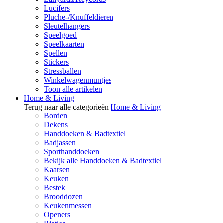
Lucifers
Pluche-/Knuffeldieren
Sleutelhangers
Speelgoed
Speelkaarten
Spellen
Stickers
Stressballen
Winkelwagenmuntjes
Toon alle artikelen
Home & Living
Terug naar alle categorieën
Home & Living
Borden
Dekens
Handdoeken & Badtextiel
Badjassen
Sporthanddoeken
Bekijk alle Handdoeken & Badtextiel
Kaarsen
Keuken
Bestek
Brooddozen
Keukenmessen
Openers