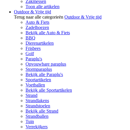
Zakmessen
Toon alle artikelen
Outdoor & Vrije tijd
Terug naar alle categorieën
Outdoor & Vrije tijd
Auto & Fiets
Zadelhoezen
Bekijk alle Auto & Fiets
BBQ
Dierenartikelen
Frisbees
Golf
Paraplu's
Opvouwbare paraplus
Stormparaplus
Bekijk alle Paraplu's
Sportartikelen
Voetballen
Bekijk alle Sportartikelen
Strand
Strandlakens
Strandstoelen
Bekijk alle Strand
Strandballen
Tuin
Verrekijkers