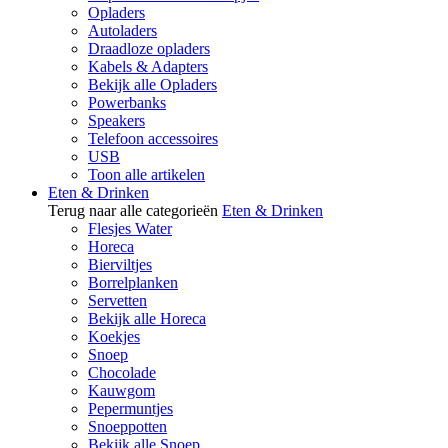
Opladers
Autoladers
Draadloze opladers
Kabels & Adapters
Bekijk alle Opladers
Powerbanks
Speakers
Telefoon accessoires
USB
Toon alle artikelen
Eten & Drinken
Terug naar alle categorieën
Eten & Drinken
Flesjes Water
Horeca
Bierviltjes
Borrelplanken
Servetten
Bekijk alle Horeca
Koekjes
Snoep
Chocolade
Kauwgom
Pepermuntjes
Snoeppotten
Bekijk alle Snoep