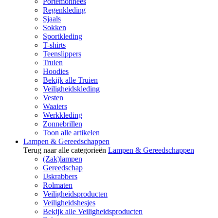
Portemonnees
Regenkleding
Sjaals
Sokken
Sportkleding
T-shirts
Teenslippers
Truien
Hoodies
Bekijk alle Truien
Veiligheidskleding
Vesten
Waaiers
Werkkleding
Zonnebrillen
Toon alle artikelen
Lampen & Gereedschappen
Terug naar alle categorieën
Lampen & Gereedschappen
(Zak)lampen
Gereedschap
IJskrabbers
Rolmaten
Veiligheidsproducten
Veiligheidshesjes
Bekijk alle Veiligheidsproducten