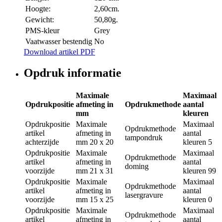
Hoogte:
2,60cm.
Gewicht:
50,80g.
PMS-kleur
Grey
Vaatwasser bestendig
No
Download artikel PDF
Opdruk informatie
Maximale
Maximaal
Opdrukpositie
afmeting in
Opdrukmethode
aantal
mm
kleuren
Opdrukpositie
Maximale
Maximaal
Opdrukmethode
artikel
afmeting in
aantal
tampondruk
achterzijde
mm
20 x 20
kleuren
5
Opdrukpositie
Maximale
Maximaal
Opdrukmethode
artikel
afmeting in
aantal
doming
voorzijde
mm
21 x 31
kleuren
99
Opdrukpositie
Maximale
Maximaal
Opdrukmethode
artikel
afmeting in
aantal
lasergravure
voorzijde
mm
15 x 25
kleuren
0
Opdrukpositie
Maximale
Maximaal
Opdrukmethode
artikel
afmeting in
aantal