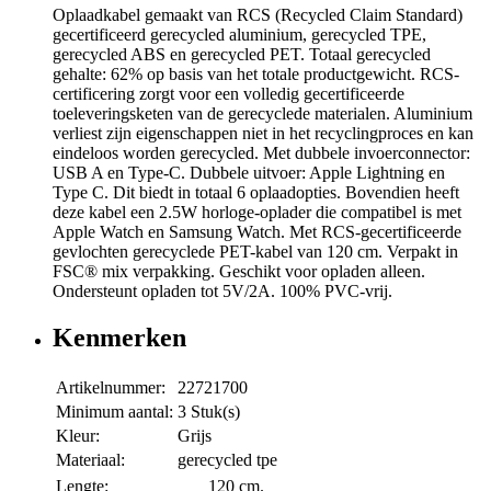
Oplaadkabel gemaakt van RCS (Recycled Claim Standard)
gecertificeerd gerecycled aluminium, gerecycled TPE,
gerecycled ABS en gerecycled PET. Totaal gerecycled
gehalte: 62% op basis van het totale productgewicht. RCS-
certificering zorgt voor een volledig gecertificeerde
toeleveringsketen van de gerecyclede materialen. Aluminium
verliest zijn eigenschappen niet in het recyclingproces en kan
eindeloos worden gerecycled. Met dubbele invoerconnector:
USB A en Type-C. Dubbele uitvoer: Apple Lightning en
Type C. Dit biedt in totaal 6 oplaadopties. Bovendien heeft
deze kabel een 2.5W horloge-oplader die compatibel is met
Apple Watch en Samsung Watch. Met RCS-gecertificeerde
gevlochten gerecyclede PET-kabel van 120 cm. Verpakt in
FSC® mix verpakking. Geschikt voor opladen alleen.
Ondersteunt opladen tot 5V/2A. 100% PVC-vrij.
Kenmerken
Artikelnummer:
22721700
Minimum aantal:
3 Stuk(s)
Kleur:
Grijs
Materiaal:
gerecycled tpe
Lengte:
120 cm.