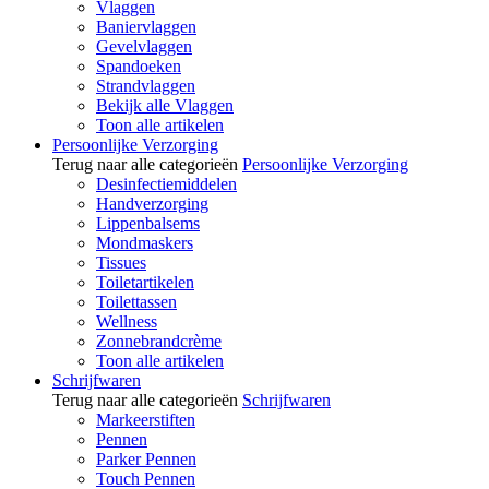
Vlaggen
Baniervlaggen
Gevelvlaggen
Spandoeken
Strandvlaggen
Bekijk alle Vlaggen
Toon alle artikelen
Persoonlijke Verzorging
Terug naar alle categorieën
Persoonlijke Verzorging
Desinfectiemiddelen
Handverzorging
Lippenbalsems
Mondmaskers
Tissues
Toiletartikelen
Toilettassen
Wellness
Zonnebrandcrème
Toon alle artikelen
Schrijfwaren
Terug naar alle categorieën
Schrijfwaren
Markeerstiften
Pennen
Parker Pennen
Touch Pennen