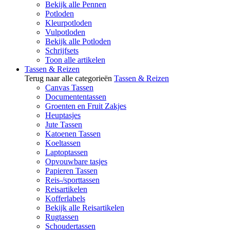
Bekijk alle Pennen
Potloden
Kleurpotloden
Vulpotloden
Bekijk alle Potloden
Schrijfsets
Toon alle artikelen
Tassen & Reizen
Terug naar alle categorieën
Tassen & Reizen
Canvas Tassen
Documententassen
Groenten en Fruit Zakjes
Heuptasjes
Jute Tassen
Katoenen Tassen
Koeltassen
Laptoptassen
Opvouwbare tasjes
Papieren Tassen
Reis-/sporttassen
Reisartikelen
Kofferlabels
Bekijk alle Reisartikelen
Rugtassen
Schoudertassen