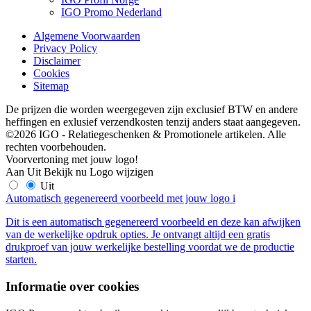
IGO Promo Nederland
Algemene Voorwaarden
Privacy Policy
Disclaimer
Cookies
Sitemap
De prijzen die worden weergegeven zijn exclusief BTW en andere
heffingen en exlusief verzendkosten tenzij anders staat aangegeven.
©2026 IGO - Relatiegeschenken & Promotionele artikelen. Alle
rechten voorbehouden.
Voorvertoning met jouw logo!
Aan
Uit
Bekijk nu
Logo wijzigen
Uit
Automatisch gegenereerd voorbeeld met jouw logo
i
Dit is een automatisch gegenereerd voorbeeld en deze kan afwijken
van de werkelijke opdruk opties. Je ontvangt altijd een gratis
drukproef van jouw werkelijke bestelling voordat we de productie
starten.
Informatie over cookies