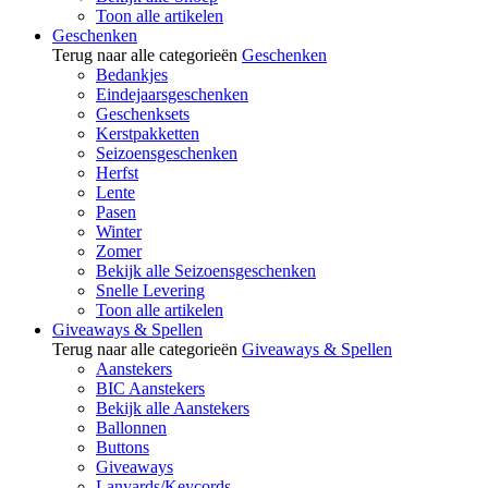
Toon alle artikelen
Geschenken
Terug naar alle categorieën
Geschenken
Bedankjes
Eindejaarsgeschenken
Geschenksets
Kerstpakketten
Seizoensgeschenken
Herfst
Lente
Pasen
Winter
Zomer
Bekijk alle Seizoensgeschenken
Snelle Levering
Toon alle artikelen
Giveaways & Spellen
Terug naar alle categorieën
Giveaways & Spellen
Aanstekers
BIC Aanstekers
Bekijk alle Aanstekers
Ballonnen
Buttons
Giveaways
Lanyards/Keycords