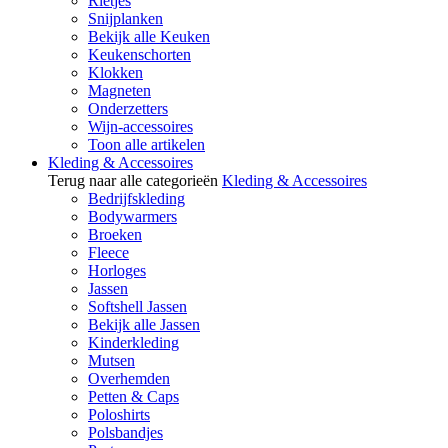
Rietjes
Snijplanken
Bekijk alle Keuken
Keukenschorten
Klokken
Magneten
Onderzetters
Wijn-accessoires
Toon alle artikelen
Kleding & Accessoires
Terug naar alle categorieën
Kleding & Accessoires
Bedrijfskleding
Bodywarmers
Broeken
Fleece
Horloges
Jassen
Softshell Jassen
Bekijk alle Jassen
Kinderkleding
Mutsen
Overhemden
Petten & Caps
Poloshirts
Polsbandjes