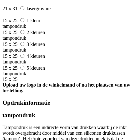
21 x 31
lasergravure
15 x 25
1 kleur
tampondruk
15 x 25
2 kleuren
tampondruk
15 x 25
3 kleuren
tampondruk
15 x 25
4 kleuren
tampondruk
15 x 25
5 kleuren
tampondruk
15 x 25
Upload uw logo in de winkelmand of na het plaatsen van uw
bestelling.
Opdrukinformatie
tampondruk
Tampondruk is een indirecte vorm van drukken waarbij de inkt
wordt overgebracht door middel van een siliconen drukkussen
(tampon). Het grote voordeel van deze druktechniek is dat de