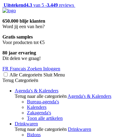
Uitstekend
4.3
van 5 -
3.449
reviews
650.000 blije klanten
Word jij een van hen?
Gratis samples
Voor producten tot €5
80 jaar ervaring
Dit delen we graag!
FR
Français
Zoeken
Inloggen
Alle Categorieën
Sluit
Menu
Terug
Categorieën
Agenda's & Kalenders
Terug naar alle categorieën
Agenda's & Kalenders
Bureau-agenda's
Kalenders
Zakagenda's
Toon alle artikelen
Drinkwaren
Terug naar alle categorieën
Drinkwaren
Bidons