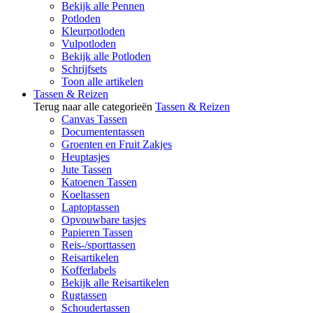
Bekijk alle Pennen
Potloden
Kleurpotloden
Vulpotloden
Bekijk alle Potloden
Schrijfsets
Toon alle artikelen
Tassen & Reizen
Terug naar alle categorieën
Tassen & Reizen
Canvas Tassen
Documententassen
Groenten en Fruit Zakjes
Heuptasjes
Jute Tassen
Katoenen Tassen
Koeltassen
Laptoptassen
Opvouwbare tasjes
Papieren Tassen
Reis-/sporttassen
Reisartikelen
Kofferlabels
Bekijk alle Reisartikelen
Rugtassen
Schoudertassen