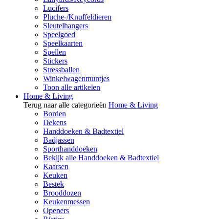
Lucifers
Pluche-/Knuffeldieren
Sleutelhangers
Speelgoed
Speelkaarten
Spellen
Stickers
Stressballen
Winkelwagenmuntjes
Toon alle artikelen
Home & Living
Terug naar alle categorieën
Home & Living
Borden
Dekens
Handdoeken & Badtextiel
Badjassen
Sporthanddoeken
Bekijk alle Handdoeken & Badtextiel
Kaarsen
Keuken
Bestek
Brooddozen
Keukenmessen
Openers