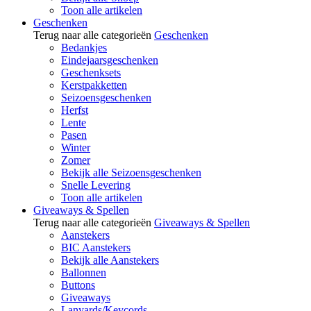
Toon alle artikelen
Geschenken
Terug naar alle categorieën
Geschenken
Bedankjes
Eindejaarsgeschenken
Geschenksets
Kerstpakketten
Seizoensgeschenken
Herfst
Lente
Pasen
Winter
Zomer
Bekijk alle Seizoensgeschenken
Snelle Levering
Toon alle artikelen
Giveaways & Spellen
Terug naar alle categorieën
Giveaways & Spellen
Aanstekers
BIC Aanstekers
Bekijk alle Aanstekers
Ballonnen
Buttons
Giveaways
Lanyards/Keycords