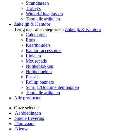
Strandtassen
Trolleys
Winkel-/draagtassen
Toon alle artikelen
Zakelijk & Kantoor
Terug naar alle categorieën
Zakelijk & Kantoor
Calculators
Etuis
Kaarthouders
Kantooraccessoires
Linialen
Mousepads
Notitieblokken
Notitieboeken
Post-It
Rollup banners
Schrijf-/Documentenmappen
Toon alle artikelen
Alle producten
Onze selectie
Aanbiedingen
Snelle Levering
Duurzaam
Nieuw