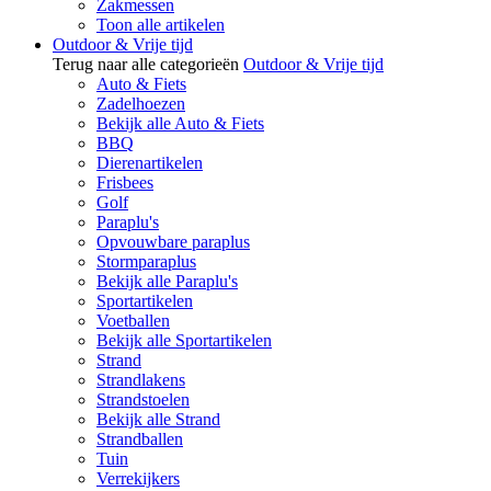
Zakmessen
Toon alle artikelen
Outdoor & Vrije tijd
Terug naar alle categorieën
Outdoor & Vrije tijd
Auto & Fiets
Zadelhoezen
Bekijk alle Auto & Fiets
BBQ
Dierenartikelen
Frisbees
Golf
Paraplu's
Opvouwbare paraplus
Stormparaplus
Bekijk alle Paraplu's
Sportartikelen
Voetballen
Bekijk alle Sportartikelen
Strand
Strandlakens
Strandstoelen
Bekijk alle Strand
Strandballen
Tuin
Verrekijkers