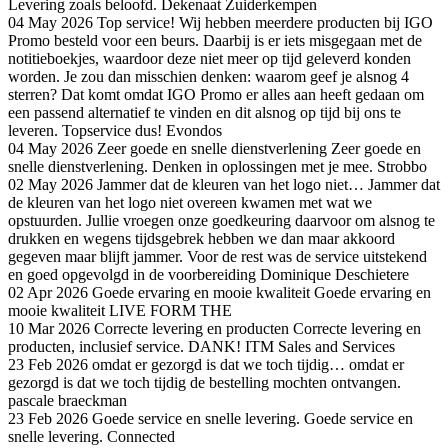
Levering zoals beloofd.
Dekenaat Zuiderkempen
04 May 2026
Top service!
Wij hebben meerdere producten bij IGO
Promo besteld voor een beurs. Daarbij is er iets misgegaan met de
notitieboekjes, waardoor deze niet meer op tijd geleverd konden
worden. Je zou dan misschien denken: waarom geef je alsnog 4
sterren? Dat komt omdat IGO Promo er alles aan heeft gedaan om
een passend alternatief te vinden en dit alsnog op tijd bij ons te
leveren. Topservice dus!
Evondos
04 May 2026
Zeer goede en snelle dienstverlening
Zeer goede en
snelle dienstverlening. Denken in oplossingen met je mee.
Strobbo
02 May 2026
Jammer dat de kleuren van het logo niet…
Jammer dat
de kleuren van het logo niet overeen kwamen met wat we
opstuurden. Jullie vroegen onze goedkeuring daarvoor om alsnog te
drukken en wegens tijdsgebrek hebben we dan maar akkoord
gegeven maar blijft jammer. Voor de rest was de service uitstekend
en goed opgevolgd in de voorbereiding
Dominique Deschietere
02 Apr 2026
Goede ervaring en mooie kwaliteit
Goede ervaring en
mooie kwaliteit
LIVE FORM THE
10 Mar 2026
Correcte levering en producten
Correcte levering en
producten, inclusief service. DANK!
ITM Sales and Services
23 Feb 2026
omdat er gezorgd is dat we toch tijdig…
omdat er
gezorgd is dat we toch tijdig de bestelling mochten ontvangen.
pascale braeckman
23 Feb 2026
Goede service en snelle levering.
Goede service en
snelle levering.
Connected