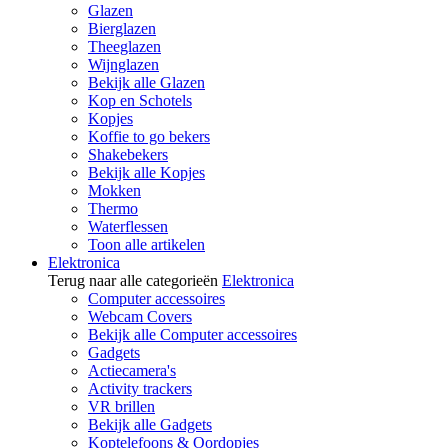
Glazen
Bierglazen
Theeglazen
Wijnglazen
Bekijk alle Glazen
Kop en Schotels
Kopjes
Koffie to go bekers
Shakebekers
Bekijk alle Kopjes
Mokken
Thermo
Waterflessen
Toon alle artikelen
Elektronica
Terug naar alle categorieën
Elektronica
Computer accessoires
Webcam Covers
Bekijk alle Computer accessoires
Gadgets
Actiecamera's
Activity trackers
VR brillen
Bekijk alle Gadgets
Koptelefoons & Oordopjes