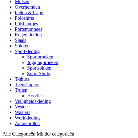
Mutsen
Overhemden
Petten & Caps
Poloshirts
Polsbandjes
Portemonnees
Regenkleding
Sjaals
Sokken
Sportkleding
Sportbroeken
Joggingbroeken
Sportsokken
Sport Shirts
T-shirts
Teenslippers
Truien
Hoodies
Veiligheidskleding
Vesten
Waaiers
Werkkleding
Zonnebrillen
Alle Categorieën
Minder categorieën