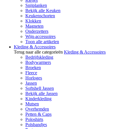
Rietjes
Snijplanken
Bekijk alle Keuken
Keukenschorten
Klokken
Magneten
Onderzetters
Wijn-accessoires
Toon alle artikelen
Kleding & Accessoires
Terug naar alle categorieën
Kleding & Accessoires
Bedrijfskleding
Bodywarmers
Broeken
Fleece
Horloges
Jassen
Softshell Jassen
Bekijk alle Jassen
Kinderkleding
Mutsen
Overhemden
Petten & Caps
Poloshirts
Polsbandjes