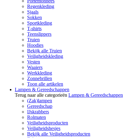
Portemonnees
Regenkleding
Sjaals
Sokken
Sportkleding
T-shirts
Teenslippers
Truien
Hoodies
Bekijk alle Truien
Veiligheidskleding
Vesten
Waaiers
Werkkleding
Zonnebrillen
Toon alle artikelen
Lampen & Gereedschappen
Terug naar alle categorieën
Lampen & Gereedschappen
(Zak)lampen
Gereedschap
IJskrabbers
Rolmaten
Veiligheidsproducten
Veiligheidshesjes
Bekijk alle Veiligheidsproducten