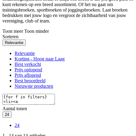
kunt rekenen op een breed assortiment. Of het nu gaat om
trainingsbroeken, sportbroeken of joggingsbroeken. Laat broeken
bedrukken met jouw logo en vergroot de zichtbaarheid van jouw
vereniging, club of team.
Toon meer
Toon minder
Sorteren
Relevantie
Relevantie
Korting - Hoog naar Laag
Best verkocht
Prijs oplopend
Prijs aflopend
Best beoordeeld
Nieuwste producten
Aantal tonen
24
24
1
-
14
van
14
artikelen