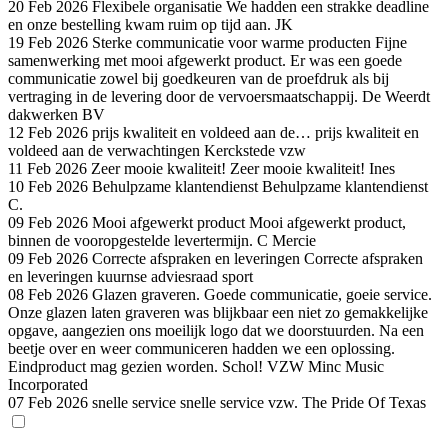
20 Feb 2026
Flexibele organisatie
We hadden een strakke deadline
en onze bestelling kwam ruim op tijd aan.
JK
19 Feb 2026
Sterke communicatie voor warme producten
Fijne
samenwerking met mooi afgewerkt product. Er was een goede
communicatie zowel bij goedkeuren van de proefdruk als bij
vertraging in de levering door de vervoersmaatschappij.
De Weerdt
dakwerken BV
12 Feb 2026
prijs kwaliteit en voldeed aan de…
prijs kwaliteit en
voldeed aan de verwachtingen
Kerckstede vzw
11 Feb 2026
Zeer mooie kwaliteit!
Zeer mooie kwaliteit!
Ines
10 Feb 2026
Behulpzame klantendienst
Behulpzame klantendienst
C.
09 Feb 2026
Mooi afgewerkt product
Mooi afgewerkt product,
binnen de vooropgestelde levertermijn.
C Mercie
09 Feb 2026
Correcte afspraken en leveringen
Correcte afspraken
en leveringen
kuurnse adviesraad sport
08 Feb 2026
Glazen graveren.
Goede communicatie, goeie service.
Onze glazen laten graveren was blijkbaar een niet zo gemakkelijke
opgave, aangezien ons moeilijk logo dat we doorstuurden. Na een
beetje over en weer communiceren hadden we een oplossing.
Eindproduct mag gezien worden. Schol!
VZW Minc Music
Incorporated
07 Feb 2026
snelle service
snelle service
vzw. The Pride Of Texas