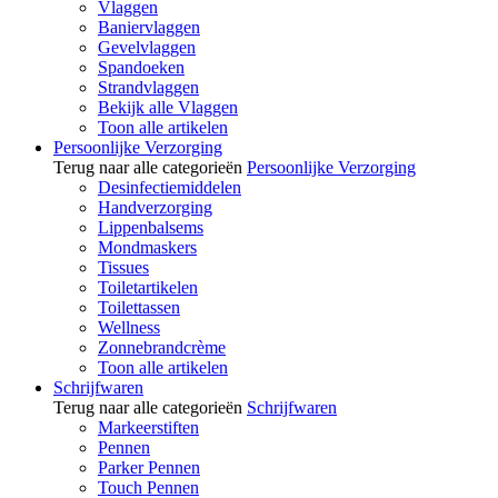
Vlaggen
Baniervlaggen
Gevelvlaggen
Spandoeken
Strandvlaggen
Bekijk alle Vlaggen
Toon alle artikelen
Persoonlijke Verzorging
Terug naar alle categorieën
Persoonlijke Verzorging
Desinfectiemiddelen
Handverzorging
Lippenbalsems
Mondmaskers
Tissues
Toiletartikelen
Toilettassen
Wellness
Zonnebrandcrème
Toon alle artikelen
Schrijfwaren
Terug naar alle categorieën
Schrijfwaren
Markeerstiften
Pennen
Parker Pennen
Touch Pennen