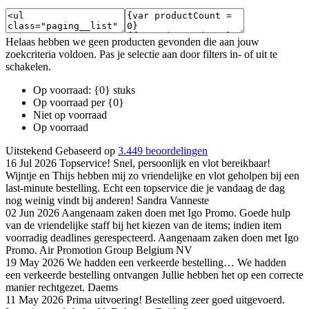
Helaas hebben we geen producten gevonden die aan jouw
zoekcriteria voldoen. Pas je selectie aan door filters in- of uit te
schakelen.
Op voorraad: {0} stuks
Op voorraad per {0}
Niet op voorraad
Op voorraad
Uitstekend
Gebaseerd op
3.449 beoordelingen
16 Jul 2026
Topservice!
Snel, persoonlijk en vlot bereikbaar!
Wijntje en Thijs hebben mij zo vriendelijke en vlot geholpen bij een
last-minute bestelling. Echt een topservice die je vandaag de dag
nog weinig vindt bij anderen!
Sandra Vanneste
02 Jun 2026
Aangenaam zaken doen met Igo Promo.
Goede hulp
van de vriendelijke staff bij het kiezen van de items; indien item
voorradig deadlines gerespecteerd. Aangenaam zaken doen met Igo
Promo.
Air Promotion Group Belgium NV
19 May 2026
We hadden een verkeerde bestelling…
We hadden
een verkeerde bestelling ontvangen Jullie hebben het op een correcte
manier rechtgezet.
Daems
11 May 2026
Prima uitvoering!
Bestelling zeer goed uitgevoerd.