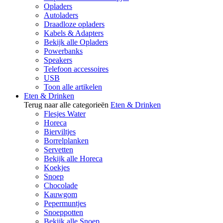
Opladers
Autoladers
Draadloze opladers
Kabels & Adapters
Bekijk alle Opladers
Powerbanks
Speakers
Telefoon accessoires
USB
Toon alle artikelen
Eten & Drinken
Terug naar alle categorieën
Eten & Drinken
Flesjes Water
Horeca
Bierviltjes
Borrelplanken
Servetten
Bekijk alle Horeca
Koekjes
Snoep
Chocolade
Kauwgom
Pepermuntjes
Snoeppotten
Bekijk alle Snoep