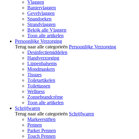
Vlaggen
Baniervlaggen
Gevelvlaggen
Spandoeken
Strandvlaggen
Bekijk alle Vlaggen
Toon alle artikelen
Persoonlijke Verzorging
Terug naar alle categorieën
Persoonlijke Verzorging
Desinfectiemiddelen
Handverzorging
Lippenbalsems
Mondmaskers
Tissues
Toiletartikelen
Toilettassen
Wellness
Zonnebrandcrème
Toon alle artikelen
Schrijfwaren
Terug naar alle categorieën
Schrijfwaren
Markeerstiften
Pennen
Parker Pennen
Touch Pennen