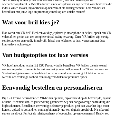
Virtual Reality brengt je naar elke denkbare wereld, van een boerderij tot een
sciencefictionplaneet. VR-brillen bieden eindeloos plezier en zijn perfect voor bedrijven die
indruk willen maken, bijvoorbeeld op beurzen of als relatiegeschenk. Laat VR-brillen
bedrukken met jouw logo en promoot je merk op een unieke manier!
Wat voor bril kies je?
Hoe werkt een VR-bril? Heel eenvoudig: je plaatst je smartphone in de bril, speelt een VR-
video af, en geniet van een complete virtual reality-ervaring. Onze VR-brillen zijn stevig,
comfortabel en eenvoudig in gebruik. Ideaal om je klanten te laten verrassen met deze
innovatieve technologie!
Van budgetopties tot luxe versies
VR hoeft niet duur te zijn. Bij IGO Promo vind je betaalbare VR-brillen die uitstekend
werken en perfect zijn om te bedrukken met je logo. Wil je meer luxe? Kies dan voor een
VR-bril met geïntegreerde hoofdtelefoon voor een ultieme ervaring. Ontdek op onze
website ons volledige aanbod, van budgetmodellen tot premium opties.
Eenvoudig bestellen en personaliseren
Bij IGO Promo bedrukken we VR-brillen op maat, bijvoorbeeld op de bovenzijde, zijkant
of band. Met meer dan 75 jaar ervaring garanderen wij een hoogwaardige bedrukking die
blijft schitteren. Bestellen is eenvoudig: selecteer je product, geef aan waar het logo moet
komen, upload je bestand, en ontvang binnen 24 uur een digitale proefdruk. Na akkoord
starten we direct. Perfect als relatiegeschenk of eyecatcher op een evenement! Ready, set,