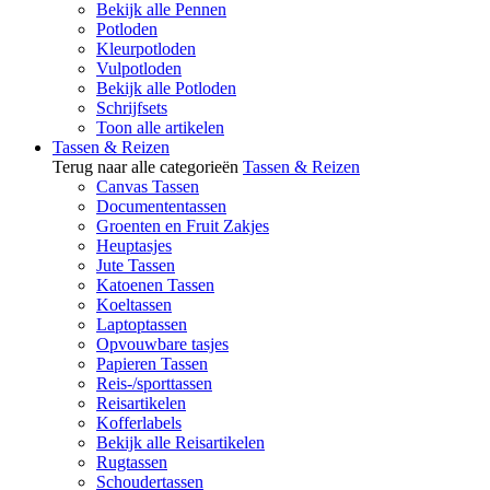
Bekijk alle Pennen
Potloden
Kleurpotloden
Vulpotloden
Bekijk alle Potloden
Schrijfsets
Toon alle artikelen
Tassen & Reizen
Terug naar alle categorieën
Tassen & Reizen
Canvas Tassen
Documententassen
Groenten en Fruit Zakjes
Heuptasjes
Jute Tassen
Katoenen Tassen
Koeltassen
Laptoptassen
Opvouwbare tasjes
Papieren Tassen
Reis-/sporttassen
Reisartikelen
Kofferlabels
Bekijk alle Reisartikelen
Rugtassen
Schoudertassen