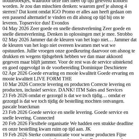
notitieboekjes, waardoor deze niet meer op tijd geleverd konden
worden. Je zou dan misschien denken: waarom geef je alsnog 4
sterren? Dat komt omdat IGO Promo er alles aan heeft gedaan om
een passend alternatief te vinden en dit alsnog op tijd bij ons te
leveren. Topservice dus!
Evondos
04 May 2026
Zeer goede en snelle dienstverlening
Zeer goede en
snelle dienstverlening. Denken in oplossingen met je mee.
Strobbo
02 May 2026
Jammer dat de kleuren van het logo niet…
Jammer dat
de kleuren van het logo niet overeen kwamen met wat we
opstuurden. Jullie vroegen onze goedkeuring daarvoor om alsnog te
drukken en wegens tijdsgebrek hebben we dan maar akkoord
gegeven maar blijft jammer. Voor de rest was de service uitstekend
en goed opgevolgd in de voorbereiding
Dominique Deschietere
02 Apr 2026
Goede ervaring en mooie kwaliteit
Goede ervaring en
mooie kwaliteit
LIVE FORM THE
10 Mar 2026
Correcte levering en producten
Correcte levering en
producten, inclusief service. DANK!
ITM Sales and Services
23 Feb 2026
omdat er gezorgd is dat we toch tijdig…
omdat er
gezorgd is dat we toch tijdig de bestelling mochten ontvangen.
pascale braeckman
23 Feb 2026
Goede service en snelle levering.
Goede service en
snelle levering.
Connected
20 Feb 2026
Flexibele organisatie
We hadden een strakke deadline
en onze bestelling kwam ruim op tijd aan.
JK
19 Feb 2026
Sterke communicatie voor warme producten
Fijne