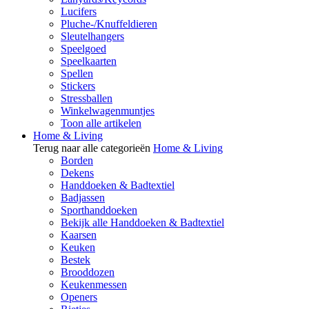
Lucifers
Pluche-/Knuffeldieren
Sleutelhangers
Speelgoed
Speelkaarten
Spellen
Stickers
Stressballen
Winkelwagenmuntjes
Toon alle artikelen
Home & Living
Terug naar alle categorieën
Home & Living
Borden
Dekens
Handdoeken & Badtextiel
Badjassen
Sporthanddoeken
Bekijk alle Handdoeken & Badtextiel
Kaarsen
Keuken
Bestek
Brooddozen
Keukenmessen
Openers