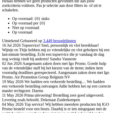
Helaas hebben we geen producten gevonden die aan jouw
zoekcriteria voldoen. Pas je selectie aan door filters in- of uit te
schakelen.
Op voorraad: {0} stuks
Op voorraad per {0}
Niet op voorraad
Op voorraad
Uitstekend
Gebaseerd op
3.449 beoordelingen
16 Jul 2026
Topservice!
Snel, persoonlijk en vlot bereikbaar!
Wijntje en Thijs hebben mij zo vriendelijke en vlot geholpen bij een
last-minute bestelling. Echt een topservice die je vandaag de dag
nog weinig vindt bij anderen!
Sandra Vanneste
02 Jun 2026
Aangenaam zaken doen met Igo Promo.
Goede hulp
van de vriendelijke staff bij het kiezen van de items; indien item
voorradig deadlines gerespecteerd. Aangenaam zaken doen met Igo
Promo.
Air Promotion Group Belgium NV
19 May 2026
We hadden een verkeerde bestelling…
We hadden
een verkeerde bestelling ontvangen Jullie hebben het op een correcte
manier rechtgezet.
Daems
11 May 2026
Prima uitvoering!
Bestelling zeer goed uitgevoerd.
Levering zoals beloofd.
Dekenaat Zuiderkempen
04 May 2026
Top service!
Wij hebben meerdere producten bij IGO
Promo besteld voor een beurs. Daarbij is er iets misgegaan met de