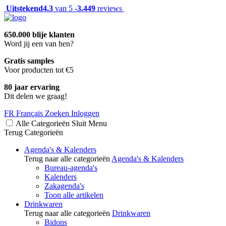
Uitstekend
4.3
van 5 -
3.449
reviews
650.000 blije klanten
Word jij een van hen?
Gratis samples
Voor producten tot €5
80 jaar ervaring
Dit delen we graag!
FR
Français
Zoeken
Inloggen
Alle Categorieën
Sluit
Menu
Terug
Categorieën
Agenda's & Kalenders
Terug naar alle categorieën
Agenda's & Kalenders
Bureau-agenda's
Kalenders
Zakagenda's
Toon alle artikelen
Drinkwaren
Terug naar alle categorieën
Drinkwaren
Bidons