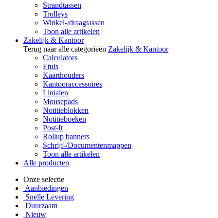
Strandtassen
Trolleys
Winkel-/draagtassen
Toon alle artikelen
Zakelijk & Kantoor
Terug naar alle categorieën
Zakelijk & Kantoor
Calculators
Etuis
Kaarthouders
Kantooraccessoires
Linialen
Mousepads
Notitieblokken
Notitieboeken
Post-It
Rollup banners
Schrijf-/Documentenmappen
Toon alle artikelen
Alle producten
Onze selectie
Aanbiedingen
Snelle Levering
Duurzaam
Nieuw