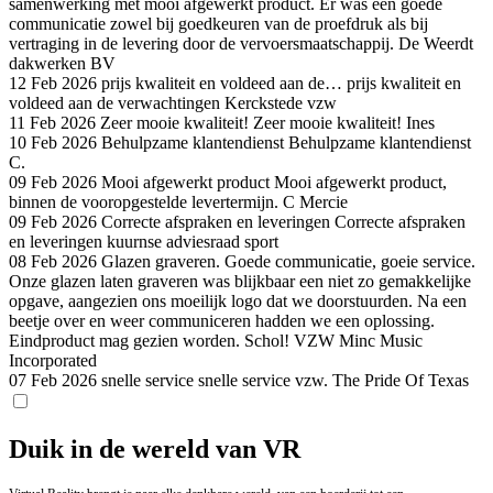
samenwerking met mooi afgewerkt product. Er was een goede
communicatie zowel bij goedkeuren van de proefdruk als bij
vertraging in de levering door de vervoersmaatschappij.
De Weerdt
dakwerken BV
12 Feb 2026
prijs kwaliteit en voldeed aan de…
prijs kwaliteit en
voldeed aan de verwachtingen
Kerckstede vzw
11 Feb 2026
Zeer mooie kwaliteit!
Zeer mooie kwaliteit!
Ines
10 Feb 2026
Behulpzame klantendienst
Behulpzame klantendienst
C.
09 Feb 2026
Mooi afgewerkt product
Mooi afgewerkt product,
binnen de vooropgestelde levertermijn.
C Mercie
09 Feb 2026
Correcte afspraken en leveringen
Correcte afspraken
en leveringen
kuurnse adviesraad sport
08 Feb 2026
Glazen graveren.
Goede communicatie, goeie service.
Onze glazen laten graveren was blijkbaar een niet zo gemakkelijke
opgave, aangezien ons moeilijk logo dat we doorstuurden. Na een
beetje over en weer communiceren hadden we een oplossing.
Eindproduct mag gezien worden. Schol!
VZW Minc Music
Incorporated
07 Feb 2026
snelle service
snelle service
vzw. The Pride Of Texas
Duik in de wereld van VR