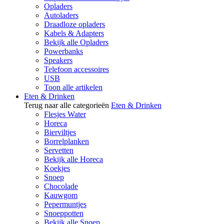
Opladers
Autoladers
Draadloze opladers
Kabels & Adapters
Bekijk alle Opladers
Powerbanks
Speakers
Telefoon accessoires
USB
Toon alle artikelen
Eten & Drinken
Terug naar alle categorieën
Eten & Drinken
Flesjes Water
Horeca
Bierviltjes
Borrelplanken
Servetten
Bekijk alle Horeca
Koekjes
Snoep
Chocolade
Kauwgom
Pepermuntjes
Snoeppotten
Bekijk alle Snoep