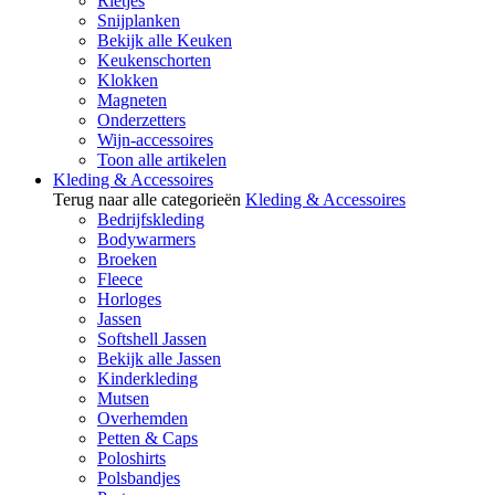
Rietjes
Snijplanken
Bekijk alle Keuken
Keukenschorten
Klokken
Magneten
Onderzetters
Wijn-accessoires
Toon alle artikelen
Kleding & Accessoires
Terug naar alle categorieën
Kleding & Accessoires
Bedrijfskleding
Bodywarmers
Broeken
Fleece
Horloges
Jassen
Softshell Jassen
Bekijk alle Jassen
Kinderkleding
Mutsen
Overhemden
Petten & Caps
Poloshirts
Polsbandjes