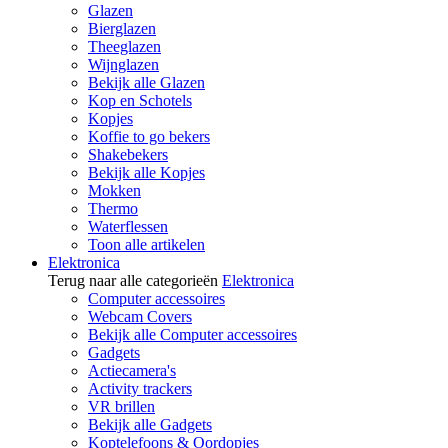
Glazen
Bierglazen
Theeglazen
Wijnglazen
Bekijk alle Glazen
Kop en Schotels
Kopjes
Koffie to go bekers
Shakebekers
Bekijk alle Kopjes
Mokken
Thermo
Waterflessen
Toon alle artikelen
Elektronica
Terug naar alle categorieën
Elektronica
Computer accessoires
Webcam Covers
Bekijk alle Computer accessoires
Gadgets
Actiecamera's
Activity trackers
VR brillen
Bekijk alle Gadgets
Koptelefoons & Oordopjes