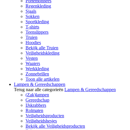
Portemonnees
Regenkleding
Sjaals
Sokken
Sportkleding
T-shirts
Teenslippers
Truien
Hoodies
Bekijk alle Truien
Veiligheidskleding
Vesten
Waaiers
Werkkleding
Zonnebrillen
Toon alle artikelen
Lampen & Gereedschappen
Terug naar alle categorieën
Lampen & Gereedschappen
(Zak)lampen
Gereedschap
IJskrabbers
Rolmaten
Veiligheidsproducten
Veiligheidshesjes
Bekijk alle Veiligheidsproducten