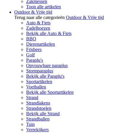
Zakmessen
Toon alle artikelen
Outdoor & Vrije tijd
Terug naar alle categorieën
Outdoor & Vrije tijd
Auto & Fiets
Zadelhoezen
Bekijk alle Auto & Fiets
BBQ
Dierenartikelen
Frisbees
Golf
Paraplu's
Opvouwbare paraplus
Stormparaplus
Bekijk alle Paraplu's
Sportartikelen
Voetballen
Bekijk alle Sportartikelen
Strand
Strandlakens
Strandstoelen
Bekijk alle Strand
Strandballen
Tuin
Verrekijkers