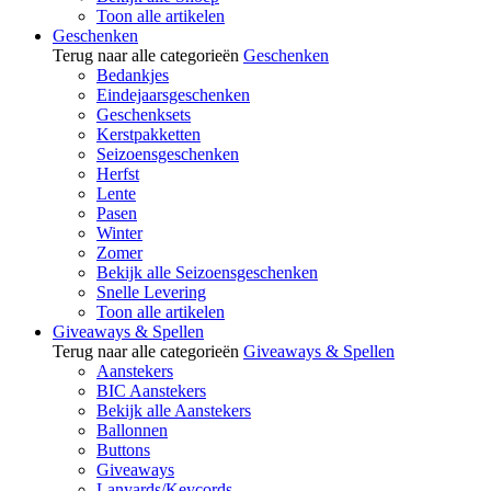
Toon alle artikelen
Geschenken
Terug naar alle categorieën
Geschenken
Bedankjes
Eindejaarsgeschenken
Geschenksets
Kerstpakketten
Seizoensgeschenken
Herfst
Lente
Pasen
Winter
Zomer
Bekijk alle Seizoensgeschenken
Snelle Levering
Toon alle artikelen
Giveaways & Spellen
Terug naar alle categorieën
Giveaways & Spellen
Aanstekers
BIC Aanstekers
Bekijk alle Aanstekers
Ballonnen
Buttons
Giveaways
Lanyards/Keycords