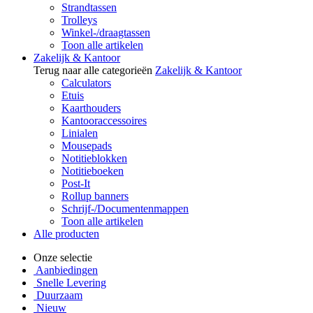
Strandtassen
Trolleys
Winkel-/draagtassen
Toon alle artikelen
Zakelijk & Kantoor
Terug naar alle categorieën
Zakelijk & Kantoor
Calculators
Etuis
Kaarthouders
Kantooraccessoires
Linialen
Mousepads
Notitieblokken
Notitieboeken
Post-It
Rollup banners
Schrijf-/Documentenmappen
Toon alle artikelen
Alle producten
Onze selectie
Aanbiedingen
Snelle Levering
Duurzaam
Nieuw