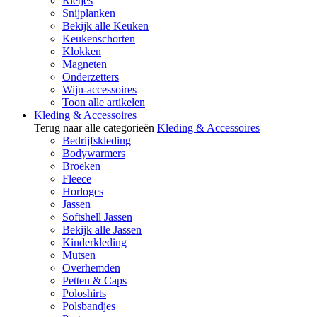
Rietjes
Snijplanken
Bekijk alle Keuken
Keukenschorten
Klokken
Magneten
Onderzetters
Wijn-accessoires
Toon alle artikelen
Kleding & Accessoires
Terug naar alle categorieën
Kleding & Accessoires
Bedrijfskleding
Bodywarmers
Broeken
Fleece
Horloges
Jassen
Softshell Jassen
Bekijk alle Jassen
Kinderkleding
Mutsen
Overhemden
Petten & Caps
Poloshirts
Polsbandjes