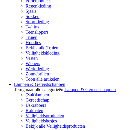
Portemonnees
Regenkleding
Sjaals
Sokken
Sportkleding
T-shirts
Teenslippers
Truien
Hoodies
Bekijk alle Truien
Veiligheidskleding
Vesten
Waaiers
Werkkleding
Zonnebrillen
Toon alle artikelen
Lampen & Gereedschappen
Terug naar alle categorieën
Lampen & Gereedschappen
(Zak)lampen
Gereedschap
IJskrabbers
Rolmaten
Veiligheidsproducten
Veiligheidshesjes
Bekijk alle Veiligheidsproducten