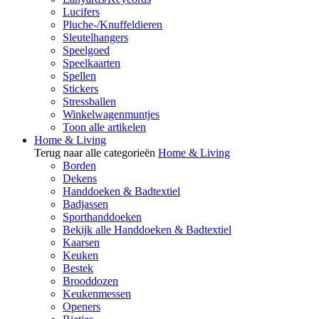
Lucifers
Pluche-/Knuffeldieren
Sleutelhangers
Speelgoed
Speelkaarten
Spellen
Stickers
Stressballen
Winkelwagenmuntjes
Toon alle artikelen
Home & Living
Terug naar alle categorieën
Home & Living
Borden
Dekens
Handdoeken & Badtextiel
Badjassen
Sporthanddoeken
Bekijk alle Handdoeken & Badtextiel
Kaarsen
Keuken
Bestek
Brooddozen
Keukenmessen
Openers