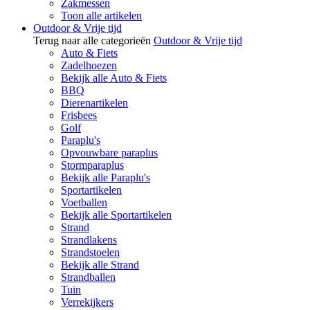
Zakmessen
Toon alle artikelen
Outdoor & Vrije tijd
Terug naar alle categorieën
Outdoor & Vrije tijd
Auto & Fiets
Zadelhoezen
Bekijk alle Auto & Fiets
BBQ
Dierenartikelen
Frisbees
Golf
Paraplu's
Opvouwbare paraplus
Stormparaplus
Bekijk alle Paraplu's
Sportartikelen
Voetballen
Bekijk alle Sportartikelen
Strand
Strandlakens
Strandstoelen
Bekijk alle Strand
Strandballen
Tuin
Verrekijkers