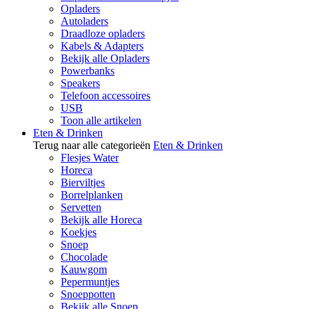
Opladers
Autoladers
Draadloze opladers
Kabels & Adapters
Bekijk alle Opladers
Powerbanks
Speakers
Telefoon accessoires
USB
Toon alle artikelen
Eten & Drinken
Terug naar alle categorieën
Eten & Drinken
Flesjes Water
Horeca
Bierviltjes
Borrelplanken
Servetten
Bekijk alle Horeca
Koekjes
Snoep
Chocolade
Kauwgom
Pepermuntjes
Snoeppotten
Bekijk alle Snoep