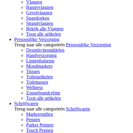
Vlaggen
Baniervlaggen
Gevelvlaggen
Spandoeken
Strandvlaggen
Bekijk alle Vlaggen
Toon alle artikelen
Persoonlijke Verzorging
Terug naar alle categorieën
Persoonlijke Verzorging
Desinfectiemiddelen
Handverzorging
Lippenbalsems
Mondmaskers
Tissues
Toiletartikelen
Toilettassen
Wellness
Zonnebrandcrème
Toon alle artikelen
Schrijfwaren
Terug naar alle categorieën
Schrijfwaren
Markeerstiften
Pennen
Parker Pennen
Touch Pennen