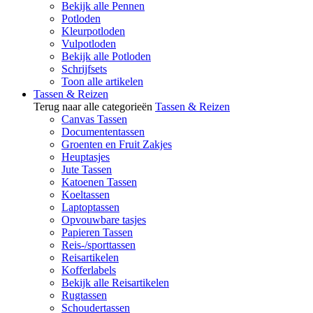
Bekijk alle Pennen
Potloden
Kleurpotloden
Vulpotloden
Bekijk alle Potloden
Schrijfsets
Toon alle artikelen
Tassen & Reizen
Terug naar alle categorieën
Tassen & Reizen
Canvas Tassen
Documententassen
Groenten en Fruit Zakjes
Heuptasjes
Jute Tassen
Katoenen Tassen
Koeltassen
Laptoptassen
Opvouwbare tasjes
Papieren Tassen
Reis-/sporttassen
Reisartikelen
Kofferlabels
Bekijk alle Reisartikelen
Rugtassen
Schoudertassen