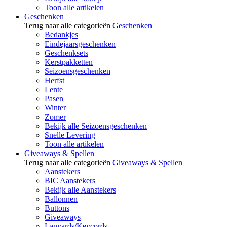
Toon alle artikelen
Geschenken
Terug naar alle categorieën
Geschenken
Bedankjes
Eindejaarsgeschenken
Geschenksets
Kerstpakketten
Seizoensgeschenken
Herfst
Lente
Pasen
Winter
Zomer
Bekijk alle Seizoensgeschenken
Snelle Levering
Toon alle artikelen
Giveaways & Spellen
Terug naar alle categorieën
Giveaways & Spellen
Aanstekers
BIC Aanstekers
Bekijk alle Aanstekers
Ballonnen
Buttons
Giveaways
Lanyards/Keycords