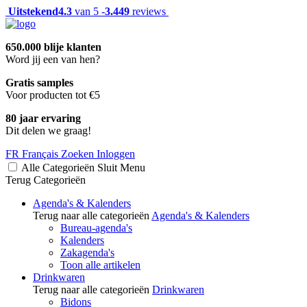
Uitstekend
4.3
van 5 -
3.449
reviews
650.000 blije klanten
Word jij een van hen?
Gratis samples
Voor producten tot €5
80 jaar ervaring
Dit delen we graag!
FR
Français
Zoeken
Inloggen
Alle Categorieën
Sluit
Menu
Terug
Categorieën
Agenda's & Kalenders
Terug naar alle categorieën
Agenda's & Kalenders
Bureau-agenda's
Kalenders
Zakagenda's
Toon alle artikelen
Drinkwaren
Terug naar alle categorieën
Drinkwaren
Bidons