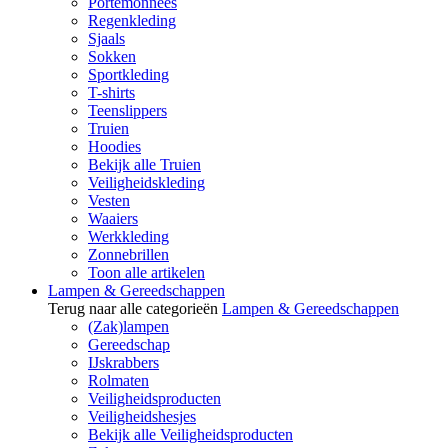
Portemonnees
Regenkleding
Sjaals
Sokken
Sportkleding
T-shirts
Teenslippers
Truien
Hoodies
Bekijk alle Truien
Veiligheidskleding
Vesten
Waaiers
Werkkleding
Zonnebrillen
Toon alle artikelen
Lampen & Gereedschappen
Terug naar alle categorieën
Lampen & Gereedschappen
(Zak)lampen
Gereedschap
IJskrabbers
Rolmaten
Veiligheidsproducten
Veiligheidshesjes
Bekijk alle Veiligheidsproducten