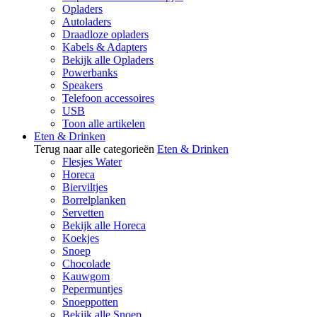
Opladers
Autoladers
Draadloze opladers
Kabels & Adapters
Bekijk alle Opladers
Powerbanks
Speakers
Telefoon accessoires
USB
Toon alle artikelen
Eten & Drinken
Terug naar alle categorieën
Eten & Drinken
Flesjes Water
Horeca
Bierviltjes
Borrelplanken
Servetten
Bekijk alle Horeca
Koekjes
Snoep
Chocolade
Kauwgom
Pepermuntjes
Snoeppotten
Bekijk alle Snoep