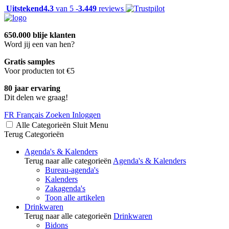
Uitstekend
4.3
van 5 -
3.449
reviews
650.000 blije klanten
Word jij een van hen?
Gratis samples
Voor producten tot €5
80 jaar ervaring
Dit delen we graag!
FR
Français
Zoeken
Inloggen
Alle Categorieën
Sluit
Menu
Terug
Categorieën
Agenda's & Kalenders
Terug naar alle categorieën
Agenda's & Kalenders
Bureau-agenda's
Kalenders
Zakagenda's
Toon alle artikelen
Drinkwaren
Terug naar alle categorieën
Drinkwaren
Bidons