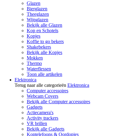
Glazen
Bierglazen
Theeglazen
Wijnglazen
Bekijk alle Glazen
Kop en Schotels
Kopjes
Koffie to go bekers
Shakebekers
Bekijk alle Kopjes
Mokken
Thermo
Waterflessen
Toon alle artikelen
Elektronica
Terug naar alle categorieën
Elektronica
Computer accessoires
Webcam Covers
Bekijk alle Computer accessoires
Gadgets
Actiecamera's
Activity trackers
VR brillen
Bekijk alle Gadgets
Koptelefoons & Oordopjes