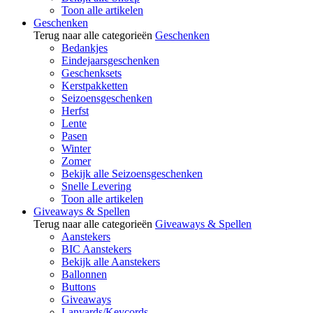
Toon alle artikelen
Geschenken
Terug naar alle categorieën
Geschenken
Bedankjes
Eindejaarsgeschenken
Geschenksets
Kerstpakketten
Seizoensgeschenken
Herfst
Lente
Pasen
Winter
Zomer
Bekijk alle Seizoensgeschenken
Snelle Levering
Toon alle artikelen
Giveaways & Spellen
Terug naar alle categorieën
Giveaways & Spellen
Aanstekers
BIC Aanstekers
Bekijk alle Aanstekers
Ballonnen
Buttons
Giveaways
Lanyards/Keycords