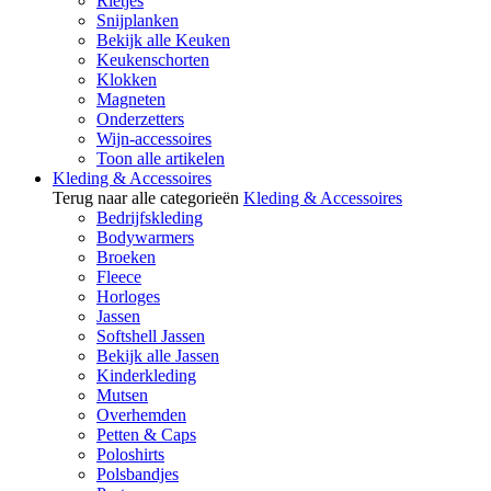
Rietjes
Snijplanken
Bekijk alle Keuken
Keukenschorten
Klokken
Magneten
Onderzetters
Wijn-accessoires
Toon alle artikelen
Kleding & Accessoires
Terug naar alle categorieën
Kleding & Accessoires
Bedrijfskleding
Bodywarmers
Broeken
Fleece
Horloges
Jassen
Softshell Jassen
Bekijk alle Jassen
Kinderkleding
Mutsen
Overhemden
Petten & Caps
Poloshirts
Polsbandjes