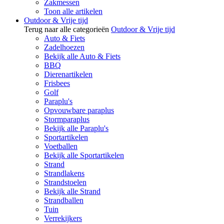
Zakmessen
Toon alle artikelen
Outdoor & Vrije tijd
Terug naar alle categorieën
Outdoor & Vrije tijd
Auto & Fiets
Zadelhoezen
Bekijk alle Auto & Fiets
BBQ
Dierenartikelen
Frisbees
Golf
Paraplu's
Opvouwbare paraplus
Stormparaplus
Bekijk alle Paraplu's
Sportartikelen
Voetballen
Bekijk alle Sportartikelen
Strand
Strandlakens
Strandstoelen
Bekijk alle Strand
Strandballen
Tuin
Verrekijkers