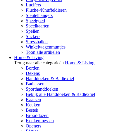
Lucifers
Pluche-/Knuffeldieren
Sleutelhangers
Speelgoed
Speelkaarten
Spellen
Stickers
Stressballen
Winkelwagenmuntjes
Toon alle artikelen
Home & Living
Terug naar alle categorieën
Home & Living
Borden
Dekens
Handdoeken & Badtextiel
Badjassen
Sporthanddoeken
Bekijk alle Handdoeken & Badtextiel
Kaarsen
Keuken
Bestek
Brooddozen
Keukenmessen
Openers