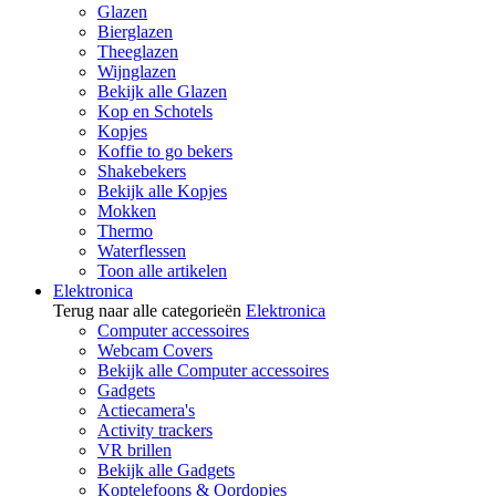
Glazen
Bierglazen
Theeglazen
Wijnglazen
Bekijk alle Glazen
Kop en Schotels
Kopjes
Koffie to go bekers
Shakebekers
Bekijk alle Kopjes
Mokken
Thermo
Waterflessen
Toon alle artikelen
Elektronica
Terug naar alle categorieën
Elektronica
Computer accessoires
Webcam Covers
Bekijk alle Computer accessoires
Gadgets
Actiecamera's
Activity trackers
VR brillen
Bekijk alle Gadgets
Koptelefoons & Oordopjes