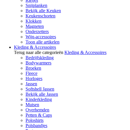
Rietjes
Snijplanken
Bekijk alle Keuken
Keukenschorten
Klokken
Magneten
Onderzetters
Wijn-accessoires
Toon alle artikelen
Kleding & Accessoires
Terug naar alle categorieën
Kleding & Accessoires
Bedrijfskleding
Bodywarmers
Broeken
Fleece
Horloges
Jassen
Softshell Jassen
Bekijk alle Jassen
Kinderkleding
Mutsen
Overhemden
Petten & Caps
Poloshirts
Polsbandjes