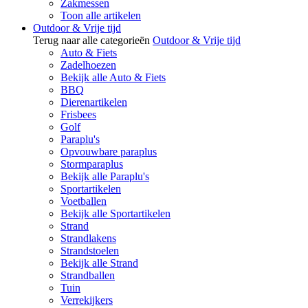
Zakmessen
Toon alle artikelen
Outdoor & Vrije tijd
Terug naar alle categorieën
Outdoor & Vrije tijd
Auto & Fiets
Zadelhoezen
Bekijk alle Auto & Fiets
BBQ
Dierenartikelen
Frisbees
Golf
Paraplu's
Opvouwbare paraplus
Stormparaplus
Bekijk alle Paraplu's
Sportartikelen
Voetballen
Bekijk alle Sportartikelen
Strand
Strandlakens
Strandstoelen
Bekijk alle Strand
Strandballen
Tuin
Verrekijkers