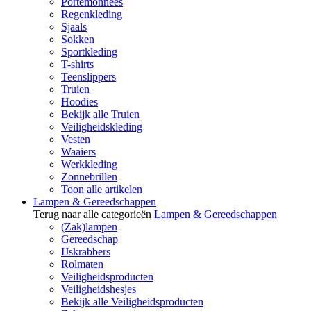
Portemonnees
Regenkleding
Sjaals
Sokken
Sportkleding
T-shirts
Teenslippers
Truien
Hoodies
Bekijk alle Truien
Veiligheidskleding
Vesten
Waaiers
Werkkleding
Zonnebrillen
Toon alle artikelen
Lampen & Gereedschappen
Terug naar alle categorieën
Lampen & Gereedschappen
(Zak)lampen
Gereedschap
IJskrabbers
Rolmaten
Veiligheidsproducten
Veiligheidshesjes
Bekijk alle Veiligheidsproducten