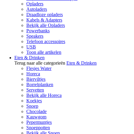
Opladers
Autoladers
Draadloze opladers
Kabels & Adapters
Bekijk alle Opladers
Powerbanks
Speakers
Telefoon accessoires
USB
Toon alle artikelen
Eten & Drinken
Terug naar alle categorieën
Eten & Drinken
Flesjes Water
Horeca
Bierviltjes
Borrelplanken
Servetten
Bekijk alle Horeca
Koekjes
Snoep
Chocolade
Kauwgom
Pepermuntjes
Snoeppotten
Bekijk alle Snoep