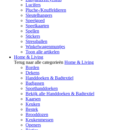
Lucifers
Pluche-/Knuffeldieren
Sleutelhangers
Speelgoed
Speelkaarten
Spellen
Stickers
Stressballen
Winkelwagenmuntjes
Toon alle artikelen
Home & Living
Terug naar alle categorieën
Home & Living
Borden
Dekens
Handdoeken & Badtextiel
Badjassen
Sporthanddoeken
Bekijk alle Handdoeken & Badtextiel
Kaarsen
Keuken
Bestek
Brooddozen
Keukenmessen
Openers