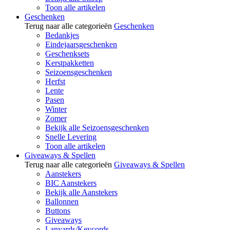
Toon alle artikelen
Geschenken
Terug naar alle categorieën
Geschenken
Bedankjes
Eindejaarsgeschenken
Geschenksets
Kerstpakketten
Seizoensgeschenken
Herfst
Lente
Pasen
Winter
Zomer
Bekijk alle Seizoensgeschenken
Snelle Levering
Toon alle artikelen
Giveaways & Spellen
Terug naar alle categorieën
Giveaways & Spellen
Aanstekers
BIC Aanstekers
Bekijk alle Aanstekers
Ballonnen
Buttons
Giveaways
Lanyards/Keycords