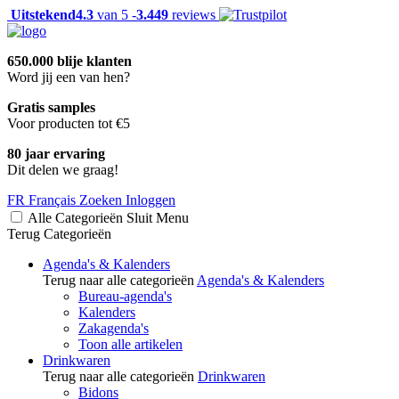
Uitstekend
4.3
van 5 -
3.449
reviews
650.000 blije klanten
Word jij een van hen?
Gratis samples
Voor producten tot €5
80 jaar ervaring
Dit delen we graag!
FR
Français
Zoeken
Inloggen
Alle Categorieën
Sluit
Menu
Terug
Categorieën
Agenda's & Kalenders
Terug naar alle categorieën
Agenda's & Kalenders
Bureau-agenda's
Kalenders
Zakagenda's
Toon alle artikelen
Drinkwaren
Terug naar alle categorieën
Drinkwaren
Bidons