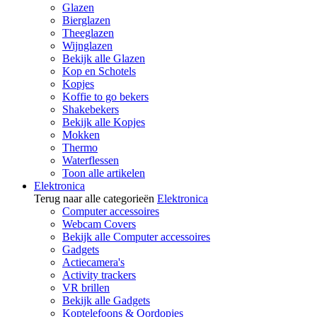
Glazen
Bierglazen
Theeglazen
Wijnglazen
Bekijk alle Glazen
Kop en Schotels
Kopjes
Koffie to go bekers
Shakebekers
Bekijk alle Kopjes
Mokken
Thermo
Waterflessen
Toon alle artikelen
Elektronica
Terug naar alle categorieën
Elektronica
Computer accessoires
Webcam Covers
Bekijk alle Computer accessoires
Gadgets
Actiecamera's
Activity trackers
VR brillen
Bekijk alle Gadgets
Koptelefoons & Oordopjes