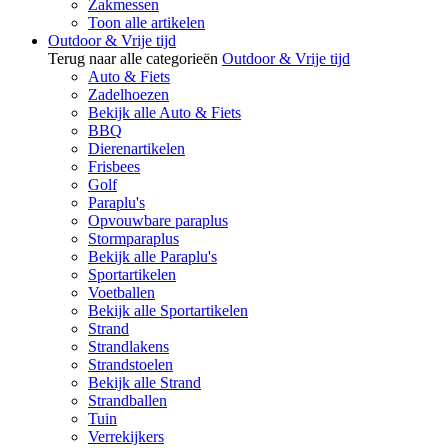
Zakmessen
Toon alle artikelen
Outdoor & Vrije tijd
Terug naar alle categorieën
Outdoor & Vrije tijd
Auto & Fiets
Zadelhoezen
Bekijk alle Auto & Fiets
BBQ
Dierenartikelen
Frisbees
Golf
Paraplu's
Opvouwbare paraplus
Stormparaplus
Bekijk alle Paraplu's
Sportartikelen
Voetballen
Bekijk alle Sportartikelen
Strand
Strandlakens
Strandstoelen
Bekijk alle Strand
Strandballen
Tuin
Verrekijkers