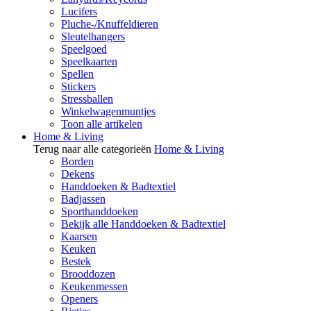
Lucifers
Pluche-/Knuffeldieren
Sleutelhangers
Speelgoed
Speelkaarten
Spellen
Stickers
Stressballen
Winkelwagenmuntjes
Toon alle artikelen
Home & Living
Terug naar alle categorieën
Home & Living
Borden
Dekens
Handdoeken & Badtextiel
Badjassen
Sporthanddoeken
Bekijk alle Handdoeken & Badtextiel
Kaarsen
Keuken
Bestek
Brooddozen
Keukenmessen
Openers