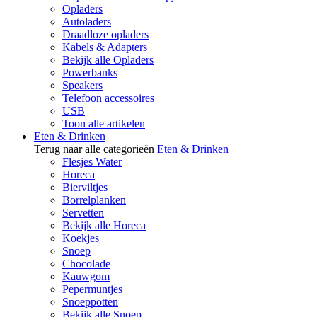
Opladers
Autoladers
Draadloze opladers
Kabels & Adapters
Bekijk alle Opladers
Powerbanks
Speakers
Telefoon accessoires
USB
Toon alle artikelen
Eten & Drinken
Terug naar alle categorieën
Eten & Drinken
Flesjes Water
Horeca
Bierviltjes
Borrelplanken
Servetten
Bekijk alle Horeca
Koekjes
Snoep
Chocolade
Kauwgom
Pepermuntjes
Snoeppotten
Bekijk alle Snoep