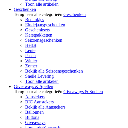
Toon alle artikelen
Geschenken
Terug naar alle categorieën
Geschenken
Bedankjes
Eindejaarsgeschenken
Geschenksets
Kerstpakketten
Seizoensgeschenken
Herfst
Lente
Pasen
Winter
Zomer
Bekijk alle Seizoensgeschenken
Snelle Levering
Toon alle artikelen
Giveaways & Spellen
Terug naar alle categorieën
Giveaways & Spellen
Aanstekers
BIC Aanstekers
Bekijk alle Aanstekers
Ballonnen
Buttons
Giveaways
Lanyards/Keycords