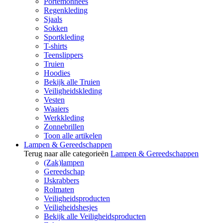
Portemonnees
Regenkleding
Sjaals
Sokken
Sportkleding
T-shirts
Teenslippers
Truien
Hoodies
Bekijk alle Truien
Veiligheidskleding
Vesten
Waaiers
Werkkleding
Zonnebrillen
Toon alle artikelen
Lampen & Gereedschappen
Terug naar alle categorieën
Lampen & Gereedschappen
(Zak)lampen
Gereedschap
IJskrabbers
Rolmaten
Veiligheidsproducten
Veiligheidshesjes
Bekijk alle Veiligheidsproducten