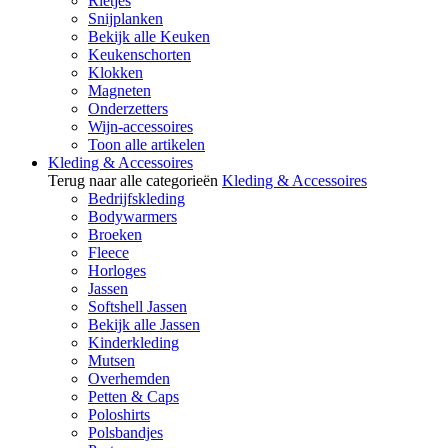
Rietjes
Snijplanken
Bekijk alle Keuken
Keukenschorten
Klokken
Magneten
Onderzetters
Wijn-accessoires
Toon alle artikelen
Kleding & Accessoires
Terug naar alle categorieën
Kleding & Accessoires
Bedrijfskleding
Bodywarmers
Broeken
Fleece
Horloges
Jassen
Softshell Jassen
Bekijk alle Jassen
Kinderkleding
Mutsen
Overhemden
Petten & Caps
Poloshirts
Polsbandjes