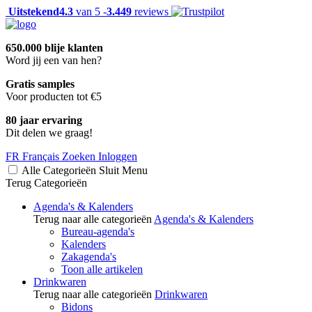
Uitstekend
4.3
van 5 -
3.449
reviews
650.000 blije klanten
Word jij een van hen?
Gratis samples
Voor producten tot €5
80 jaar ervaring
Dit delen we graag!
FR
Français
Zoeken
Inloggen
Alle Categorieën
Sluit
Menu
Terug
Categorieën
Agenda's & Kalenders
Terug naar alle categorieën
Agenda's & Kalenders
Bureau-agenda's
Kalenders
Zakagenda's
Toon alle artikelen
Drinkwaren
Terug naar alle categorieën
Drinkwaren
Bidons