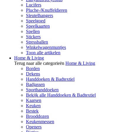
Lucifers
Pluche-/Knuffeldieren
Sleutelhangers
Speelgoed
Speelkaarten
Spellen
Stickers
Stressballen
Winkelwagenmuntjes
Toon alle artikelen
Home & Living
Terug naar alle categorieën
Home & Living
Borden
Dekens
Handdoeken & Badtextiel
Badjassen
Sporthanddoeken
Bekijk alle Handdoeken & Badtextiel
Kaarsen
Keuken
Bestek
Brooddozen
Keukenmessen
Openers