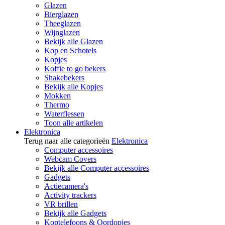
Glazen
Bierglazen
Theeglazen
Wijnglazen
Bekijk alle Glazen
Kop en Schotels
Kopjes
Koffie to go bekers
Shakebekers
Bekijk alle Kopjes
Mokken
Thermo
Waterflessen
Toon alle artikelen
Elektronica
Terug naar alle categorieën
Elektronica
Computer accessoires
Webcam Covers
Bekijk alle Computer accessoires
Gadgets
Actiecamera's
Activity trackers
VR brillen
Bekijk alle Gadgets
Koptelefoons & Oordopjes