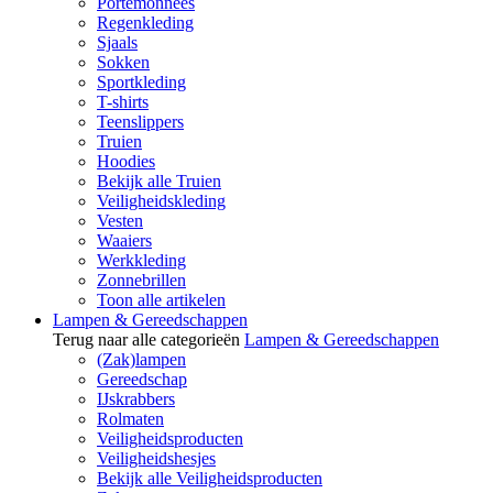
Portemonnees
Regenkleding
Sjaals
Sokken
Sportkleding
T-shirts
Teenslippers
Truien
Hoodies
Bekijk alle Truien
Veiligheidskleding
Vesten
Waaiers
Werkkleding
Zonnebrillen
Toon alle artikelen
Lampen & Gereedschappen
Terug naar alle categorieën
Lampen & Gereedschappen
(Zak)lampen
Gereedschap
IJskrabbers
Rolmaten
Veiligheidsproducten
Veiligheidshesjes
Bekijk alle Veiligheidsproducten