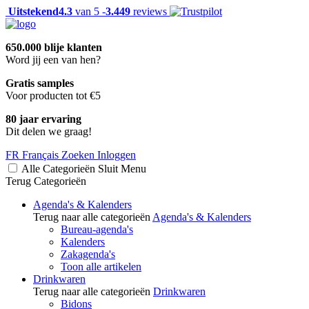
Uitstekend
4.3
van 5 -
3.449
reviews
650.000 blije klanten
Word jij een van hen?
Gratis samples
Voor producten tot €5
80 jaar ervaring
Dit delen we graag!
FR
Français
Zoeken
Inloggen
Alle Categorieën
Sluit
Menu
Terug
Categorieën
Agenda's & Kalenders
Terug naar alle categorieën
Agenda's & Kalenders
Bureau-agenda's
Kalenders
Zakagenda's
Toon alle artikelen
Drinkwaren
Terug naar alle categorieën
Drinkwaren
Bidons