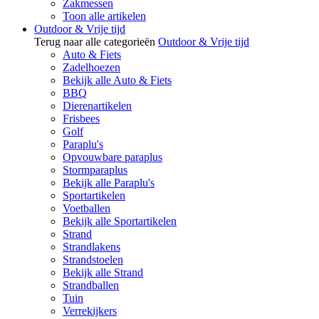
Zakmessen
Toon alle artikelen
Outdoor & Vrije tijd
Terug naar alle categorieën
Outdoor & Vrije tijd
Auto & Fiets
Zadelhoezen
Bekijk alle Auto & Fiets
BBQ
Dierenartikelen
Frisbees
Golf
Paraplu's
Opvouwbare paraplus
Stormparaplus
Bekijk alle Paraplu's
Sportartikelen
Voetballen
Bekijk alle Sportartikelen
Strand
Strandlakens
Strandstoelen
Bekijk alle Strand
Strandballen
Tuin
Verrekijkers