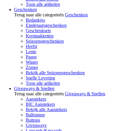
Toon alle artikelen
Geschenken
Terug naar alle categorieën
Geschenken
Bedankjes
Eindejaarsgeschenken
Geschenksets
Kerstpakketten
Seizoensgeschenken
Herfst
Lente
Pasen
Winter
Zomer
Bekijk alle Seizoensgeschenken
Snelle Levering
Toon alle artikelen
Giveaways & Spellen
Terug naar alle categorieën
Giveaways & Spellen
Aanstekers
BIC Aanstekers
Bekijk alle Aanstekers
Ballonnen
Buttons
Giveaways
Lanyards/Keycords