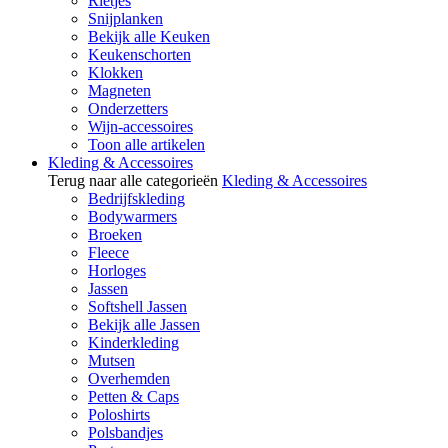
Rietjes
Snijplanken
Bekijk alle Keuken
Keukenschorten
Klokken
Magneten
Onderzetters
Wijn-accessoires
Toon alle artikelen
Kleding & Accessoires
Terug naar alle categorieën
Kleding & Accessoires
Bedrijfskleding
Bodywarmers
Broeken
Fleece
Horloges
Jassen
Softshell Jassen
Bekijk alle Jassen
Kinderkleding
Mutsen
Overhemden
Petten & Caps
Poloshirts
Polsbandjes