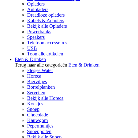
Opladers
Autoladers
Draadloze opladers
Kabels & Adapters
Bekijk alle Opladers
Powerbanks
Speakers
Telefoon accessoires
USB
Toon alle artikelen
Eten & Drinken
Terug naar alle categorieën
Eten & Drinken
Flesjes Water
Horeca
Bierviltjes
Borrelplanken
Servetten
Bekijk alle Horeca
Koekjes
Snoep
Chocolade
Kauwgom
Pepermuntjes
Snoeppotten
Bekijk alle Snoep