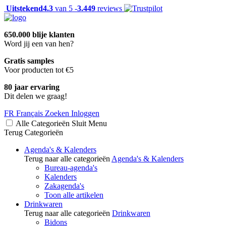
Uitstekend
4.3
van 5 -
3.449
reviews
650.000 blije klanten
Word jij een van hen?
Gratis samples
Voor producten tot €5
80 jaar ervaring
Dit delen we graag!
FR
Français
Zoeken
Inloggen
Alle Categorieën
Sluit
Menu
Terug
Categorieën
Agenda's & Kalenders
Terug naar alle categorieën
Agenda's & Kalenders
Bureau-agenda's
Kalenders
Zakagenda's
Toon alle artikelen
Drinkwaren
Terug naar alle categorieën
Drinkwaren
Bidons