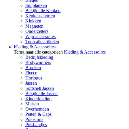
Rietjes
Snijplanken
Bekijk alle Keuken
Keukenschorten
Klokken
Magneten
Onderzetters
Wijn-accessoires
Toon alle artikelen
Kleding & Accessoires
Terug naar alle categorieën
Kleding & Accessoires
Bedrijfskleding
Bodywarmers
Broeken
Fleece
Horloges
Jassen
Softshell Jassen
Bekijk alle Jassen
Kinderkleding
Mutsen
Overhemden
Petten & Caps
Poloshirts
Polsbandjes