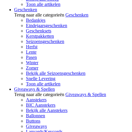
Toon alle artikelen
Geschenken
Terug naar alle categorieën
Geschenken
Bedankjes
Eindejaarsgeschenken
Geschenksets
Kerstpakketten
Seizoensgeschenken
Herfst
Lente
Pasen
Winter
Zomer
Bekijk alle Seizoensgeschenken
Snelle Levering
Toon alle artikelen
Giveaways & Spellen
Terug naar alle categorieën
Giveaways & Spellen
Aanstekers
BIC Aanstekers
Bekijk alle Aanstekers
Ballonnen
Buttons
Giveaways
Lanyards/Keycords