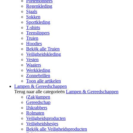
Portemonnees
Regenkleding
Sjaals
Sokken
Sportkleding
T-shirts
Teenslippers
Truien
Hoodies
Bekijk alle Truien
Veiligheidskleding
Vesten
Waaiers
Werkkleding
Zonnebrillen
Toon alle artikelen
Lampen & Gereedschappen
Terug naar alle categorieën
Lampen & Gereedschappen
(Zak)lampen
Gereedschap
IJskrabbers
Rolmaten
Veiligheidsproducten
Veiligheidshesjes
Bekijk alle Veiligheidsproducten