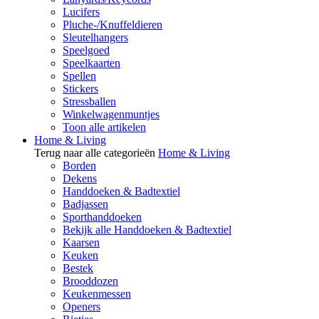
Lucifers
Pluche-/Knuffeldieren
Sleutelhangers
Speelgoed
Speelkaarten
Spellen
Stickers
Stressballen
Winkelwagenmuntjes
Toon alle artikelen
Home & Living
Terug naar alle categorieën
Home & Living
Borden
Dekens
Handdoeken & Badtextiel
Badjassen
Sporthanddoeken
Bekijk alle Handdoeken & Badtextiel
Kaarsen
Keuken
Bestek
Brooddozen
Keukenmessen
Openers