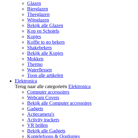
Glazen
Bierglazen
Theeglazen
Wijnglazen
Bekijk alle Glazen
Kop en Schotels
Kopjes
Koffie to go bekers
Shakebekers
Bekijk alle Kopjes
Mokken
Thermo
Waterflessen
Toon alle artikelen
Elektronica
Terug naar alle categorieën
Elektronica
Computer accessoires
Webcam Covers
Bekijk alle Computer accessoires
Gadgets
Actiecamera's
Activity trackers
VR brillen
Bekijk alle Gadgets
Koptelefoons & Oordopjes