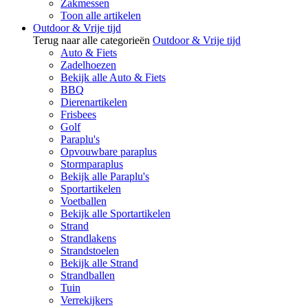
Zakmessen
Toon alle artikelen
Outdoor & Vrije tijd
Terug naar alle categorieën
Outdoor & Vrije tijd
Auto & Fiets
Zadelhoezen
Bekijk alle Auto & Fiets
BBQ
Dierenartikelen
Frisbees
Golf
Paraplu's
Opvouwbare paraplus
Stormparaplus
Bekijk alle Paraplu's
Sportartikelen
Voetballen
Bekijk alle Sportartikelen
Strand
Strandlakens
Strandstoelen
Bekijk alle Strand
Strandballen
Tuin
Verrekijkers