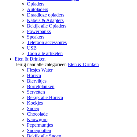
Opladers
Autoladers
Draadloze opladers
Kabels & Adapters
Bekijk alle Opladers
Powerbanks
Speakers
Telefoon accessoires
USB
Toon alle artikelen
Eten & Drinken
Terug naar alle categorieën
Eten & Drinken
Flesjes Water
Horeca
Bierviltjes
Borrelplanken
Servetten
Bekijk alle Horeca
Koekjes
Snoep
Chocolade
Kauwgom
Pepermuntjes
Snoeppotten
Bekijk alle Snoep