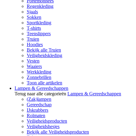
Portemonnees
Regenkleding
Sjaals
Sokken
Sportkleding
T-shirts
Teenslippers
Truien
Hoodies
Bekijk alle Truien
Veiligheidskleding
Vesten
Waaiers
Werkkleding
Zonnebrillen
Toon alle artikelen
Lampen & Gereedschappen
Terug naar alle categorieën
Lampen & Gereedschappen
(Zak)lampen
Gereedschap
IJskrabbers
Rolmaten
Veiligheidsproducten
Veiligheidshesjes
Bekijk alle Veiligheidsproducten