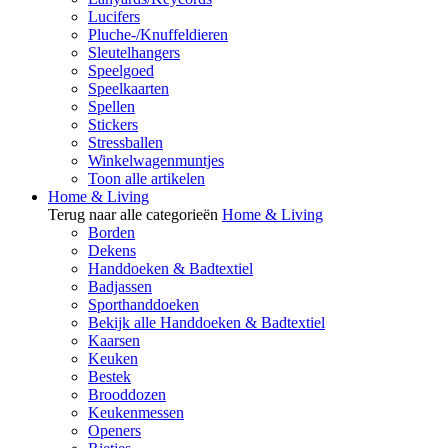
Lucifers
Pluche-/Knuffeldieren
Sleutelhangers
Speelgoed
Speelkaarten
Spellen
Stickers
Stressballen
Winkelwagenmuntjes
Toon alle artikelen
Home & Living
Terug naar alle categorieën
Home & Living
Borden
Dekens
Handdoeken & Badtextiel
Badjassen
Sporthanddoeken
Bekijk alle Handdoeken & Badtextiel
Kaarsen
Keuken
Bestek
Brooddozen
Keukenmessen
Openers