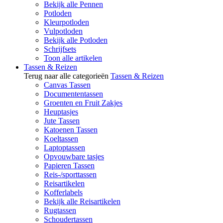
Bekijk alle Pennen
Potloden
Kleurpotloden
Vulpotloden
Bekijk alle Potloden
Schrijfsets
Toon alle artikelen
Tassen & Reizen
Terug naar alle categorieën
Tassen & Reizen
Canvas Tassen
Documententassen
Groenten en Fruit Zakjes
Heuptasjes
Jute Tassen
Katoenen Tassen
Koeltassen
Laptoptassen
Opvouwbare tasjes
Papieren Tassen
Reis-/sporttassen
Reisartikelen
Kofferlabels
Bekijk alle Reisartikelen
Rugtassen
Schoudertassen