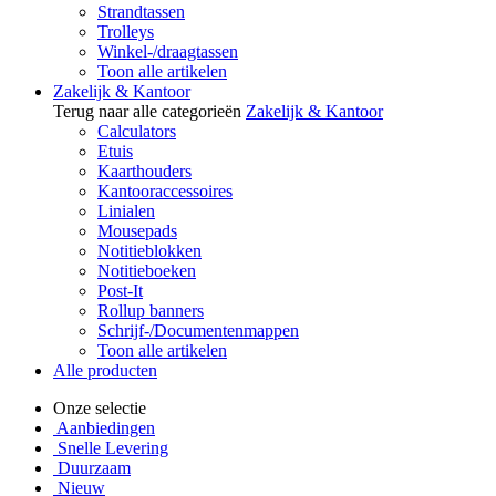
Strandtassen
Trolleys
Winkel-/draagtassen
Toon alle artikelen
Zakelijk & Kantoor
Terug naar alle categorieën
Zakelijk & Kantoor
Calculators
Etuis
Kaarthouders
Kantooraccessoires
Linialen
Mousepads
Notitieblokken
Notitieboeken
Post-It
Rollup banners
Schrijf-/Documentenmappen
Toon alle artikelen
Alle producten
Onze selectie
Aanbiedingen
Snelle Levering
Duurzaam
Nieuw