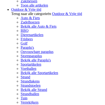
Zakmessen
Toon alle artikelen
Outdoor & Vrije tijd
Terug naar alle categorieën
Outdoor & Vrije tijd
Auto & Fiets
Zadelhoezen
Bekijk alle Auto & Fiets
BBQ
Dierenartikelen
Frisbees
Golf
Paraplu's
Opvouwbare paraplus
Stormparaplus
Bekijk alle Paraplu's
Sportartikelen
Voetballen
Bekijk alle Sportartikelen
Strand
Strandlakens
Strandstoelen
Bekijk alle Strand
Strandballen
Tuin
Verrekijkers