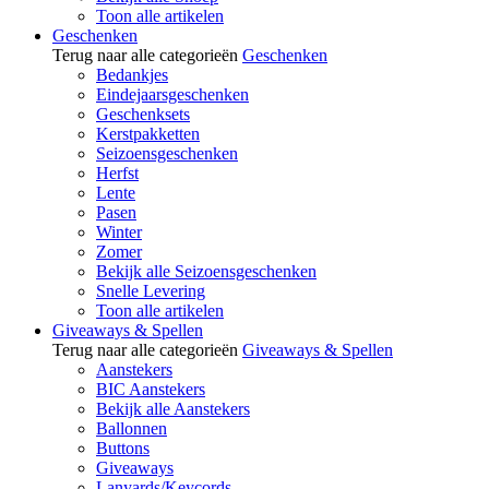
Toon alle artikelen
Geschenken
Terug naar alle categorieën
Geschenken
Bedankjes
Eindejaarsgeschenken
Geschenksets
Kerstpakketten
Seizoensgeschenken
Herfst
Lente
Pasen
Winter
Zomer
Bekijk alle Seizoensgeschenken
Snelle Levering
Toon alle artikelen
Giveaways & Spellen
Terug naar alle categorieën
Giveaways & Spellen
Aanstekers
BIC Aanstekers
Bekijk alle Aanstekers
Ballonnen
Buttons
Giveaways
Lanyards/Keycords