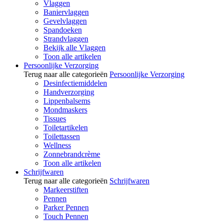
Vlaggen
Baniervlaggen
Gevelvlaggen
Spandoeken
Strandvlaggen
Bekijk alle Vlaggen
Toon alle artikelen
Persoonlijke Verzorging
Terug naar alle categorieën
Persoonlijke Verzorging
Desinfectiemiddelen
Handverzorging
Lippenbalsems
Mondmaskers
Tissues
Toiletartikelen
Toilettassen
Wellness
Zonnebrandcrème
Toon alle artikelen
Schrijfwaren
Terug naar alle categorieën
Schrijfwaren
Markeerstiften
Pennen
Parker Pennen
Touch Pennen