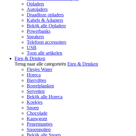
Opladers
Autoladers
Draadloze opladers
Kabels & Adapters
Bekijk alle Opladers
Powerbanks
Speakers
Telefoon accessoires
USB
Toon alle artikelen
Eten & Drinken
Terug naar alle categorieën
Eten & Drinken
Flesjes Water
Horeca
Bierviltjes
Borrelplanken
Servetten
Bekijk alle Horeca
Koekjes
Snoep
Chocolade
Kauwgom
Pepermuntjes
Snoeppotten
Bekijk alle Snoep