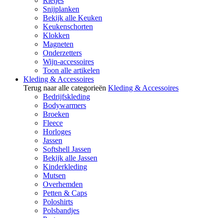
Rietjes
Snijplanken
Bekijk alle Keuken
Keukenschorten
Klokken
Magneten
Onderzetters
Wijn-accessoires
Toon alle artikelen
Kleding & Accessoires
Terug naar alle categorieën
Kleding & Accessoires
Bedrijfskleding
Bodywarmers
Broeken
Fleece
Horloges
Jassen
Softshell Jassen
Bekijk alle Jassen
Kinderkleding
Mutsen
Overhemden
Petten & Caps
Poloshirts
Polsbandjes