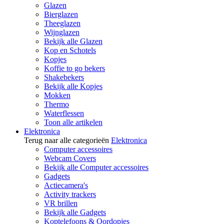
Glazen
Bierglazen
Theeglazen
Wijnglazen
Bekijk alle Glazen
Kop en Schotels
Kopjes
Koffie to go bekers
Shakebekers
Bekijk alle Kopjes
Mokken
Thermo
Waterflessen
Toon alle artikelen
Elektronica
Terug naar alle categorieën
Elektronica
Computer accessoires
Webcam Covers
Bekijk alle Computer accessoires
Gadgets
Actiecamera's
Activity trackers
VR brillen
Bekijk alle Gadgets
Koptelefoons & Oordopjes