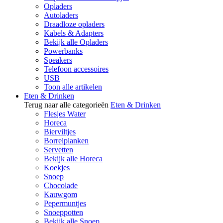
Opladers
Autoladers
Draadloze opladers
Kabels & Adapters
Bekijk alle Opladers
Powerbanks
Speakers
Telefoon accessoires
USB
Toon alle artikelen
Eten & Drinken
Terug naar alle categorieën
Eten & Drinken
Flesjes Water
Horeca
Bierviltjes
Borrelplanken
Servetten
Bekijk alle Horeca
Koekjes
Snoep
Chocolade
Kauwgom
Pepermuntjes
Snoeppotten
Bekijk alle Snoep