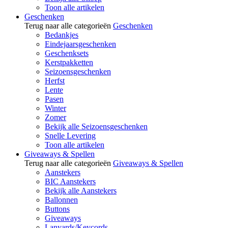
Toon alle artikelen
Geschenken
Terug naar alle categorieën
Geschenken
Bedankjes
Eindejaarsgeschenken
Geschenksets
Kerstpakketten
Seizoensgeschenken
Herfst
Lente
Pasen
Winter
Zomer
Bekijk alle Seizoensgeschenken
Snelle Levering
Toon alle artikelen
Giveaways & Spellen
Terug naar alle categorieën
Giveaways & Spellen
Aanstekers
BIC Aanstekers
Bekijk alle Aanstekers
Ballonnen
Buttons
Giveaways
Lanyards/Keycords