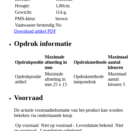
Hoogte:
1,80cm.
Gewicht:
114 g.
PMS-kleur
brown
Vaatwasser bestendig
No
Download artikel PDF
Opdruk informatie
Maximale
Maximaal
Opdrukpositie
afmeting in
Opdrukmethode
aantal
mm
kleuren
Maximale
Maximaal
Opdrukpositie
Opdrukmethode
afmeting in
aantal
artikel
tampondruk
mm
25 x 15
kleuren
5
Voorraad
De actuele voorraadinformatie van het product kan worden
bekeken via onderstaande knop
Op voorraad
Niet op voorraad - Leverdatum bekend
Niet
op voorraad - Leverdatum onbekend