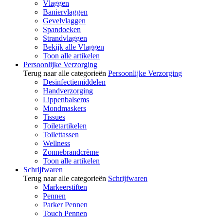
Vlaggen
Baniervlaggen
Gevelvlaggen
Spandoeken
Strandvlaggen
Bekijk alle Vlaggen
Toon alle artikelen
Persoonlijke Verzorging
Terug naar alle categorieën
Persoonlijke Verzorging
Desinfectiemiddelen
Handverzorging
Lippenbalsems
Mondmaskers
Tissues
Toiletartikelen
Toilettassen
Wellness
Zonnebrandcrème
Toon alle artikelen
Schrijfwaren
Terug naar alle categorieën
Schrijfwaren
Markeerstiften
Pennen
Parker Pennen
Touch Pennen