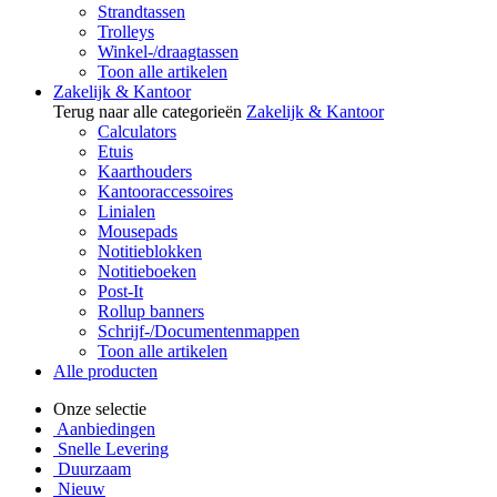
Strandtassen
Trolleys
Winkel-/draagtassen
Toon alle artikelen
Zakelijk & Kantoor
Terug naar alle categorieën
Zakelijk & Kantoor
Calculators
Etuis
Kaarthouders
Kantooraccessoires
Linialen
Mousepads
Notitieblokken
Notitieboeken
Post-It
Rollup banners
Schrijf-/Documentenmappen
Toon alle artikelen
Alle producten
Onze selectie
Aanbiedingen
Snelle Levering
Duurzaam
Nieuw