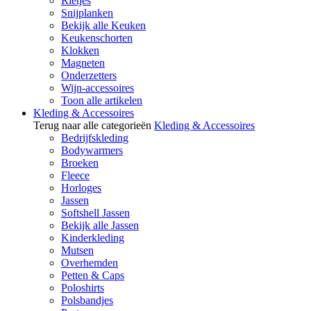
Rietjes
Snijplanken
Bekijk alle Keuken
Keukenschorten
Klokken
Magneten
Onderzetters
Wijn-accessoires
Toon alle artikelen
Kleding & Accessoires
Terug naar alle categorieën
Kleding & Accessoires
Bedrijfskleding
Bodywarmers
Broeken
Fleece
Horloges
Jassen
Softshell Jassen
Bekijk alle Jassen
Kinderkleding
Mutsen
Overhemden
Petten & Caps
Poloshirts
Polsbandjes