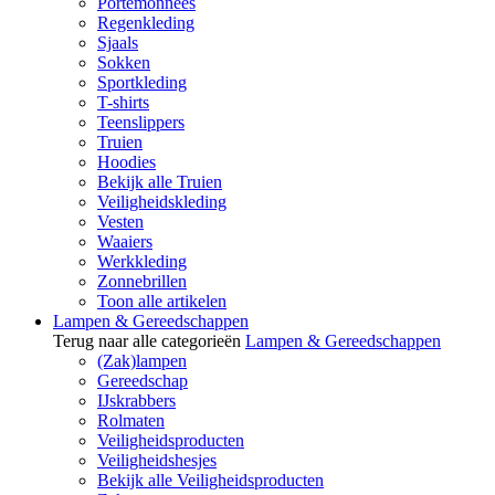
Portemonnees
Regenkleding
Sjaals
Sokken
Sportkleding
T-shirts
Teenslippers
Truien
Hoodies
Bekijk alle Truien
Veiligheidskleding
Vesten
Waaiers
Werkkleding
Zonnebrillen
Toon alle artikelen
Lampen & Gereedschappen
Terug naar alle categorieën
Lampen & Gereedschappen
(Zak)lampen
Gereedschap
IJskrabbers
Rolmaten
Veiligheidsproducten
Veiligheidshesjes
Bekijk alle Veiligheidsproducten