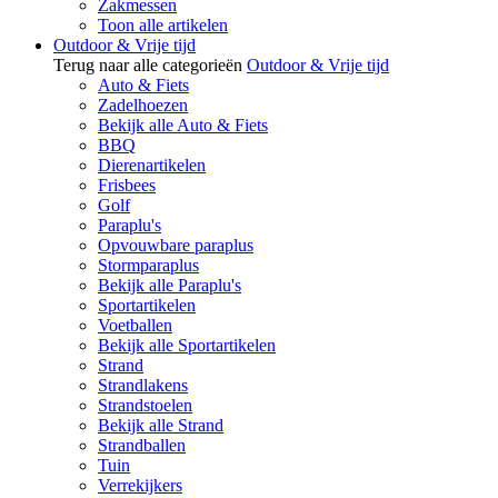
Zakmessen
Toon alle artikelen
Outdoor & Vrije tijd
Terug naar alle categorieën
Outdoor & Vrije tijd
Auto & Fiets
Zadelhoezen
Bekijk alle Auto & Fiets
BBQ
Dierenartikelen
Frisbees
Golf
Paraplu's
Opvouwbare paraplus
Stormparaplus
Bekijk alle Paraplu's
Sportartikelen
Voetballen
Bekijk alle Sportartikelen
Strand
Strandlakens
Strandstoelen
Bekijk alle Strand
Strandballen
Tuin
Verrekijkers