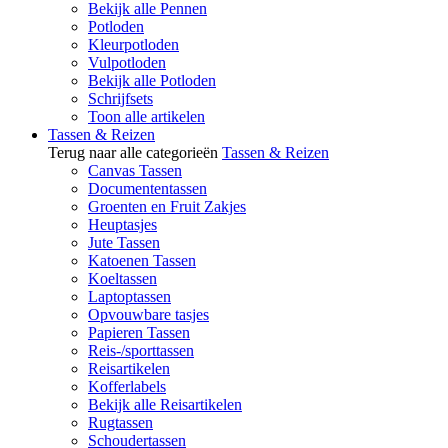
Bekijk alle Pennen
Potloden
Kleurpotloden
Vulpotloden
Bekijk alle Potloden
Schrijfsets
Toon alle artikelen
Tassen & Reizen
Terug naar alle categorieën
Tassen & Reizen
Canvas Tassen
Documententassen
Groenten en Fruit Zakjes
Heuptasjes
Jute Tassen
Katoenen Tassen
Koeltassen
Laptoptassen
Opvouwbare tasjes
Papieren Tassen
Reis-/sporttassen
Reisartikelen
Kofferlabels
Bekijk alle Reisartikelen
Rugtassen
Schoudertassen