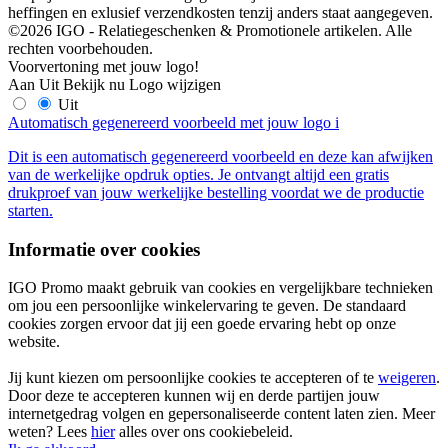
heffingen en exlusief verzendkosten tenzij anders staat aangegeven.
©2026 IGO - Relatiegeschenken & Promotionele artikelen. Alle
rechten voorbehouden.
Voorvertoning met jouw logo!
Aan
Uit
Bekijk nu
Logo wijzigen
Uit
Automatisch gegenereerd voorbeeld met jouw logo
i
Dit is een automatisch gegenereerd voorbeeld en deze kan afwijken
van de werkelijke opdruk opties. Je ontvangt altijd een gratis
drukproef van jouw werkelijke bestelling voordat we de productie
starten.
Informatie over cookies
IGO Promo maakt gebruik van cookies en vergelijkbare technieken
om jou een persoonlijke winkelervaring te geven. De standaard
cookies zorgen ervoor dat jij een goede ervaring hebt op onze
website.
Jij kunt kiezen om persoonlijke cookies te accepteren of te
weigeren
.
Door deze te accepteren kunnen wij en derde partijen jouw
internetgedrag volgen en gepersonaliseerde content laten zien. Meer
weten? Lees
hier
alles over ons cookiebeleid.