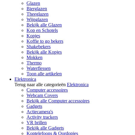
Glazen
Bierglazen
Theeglazen
Wijnglazen
Bekijk alle Glazen
Kop en Schotels
Kopjes
Koffie to go bekers
Shakebekers
Bekijk alle Kopjes
Mokken
Thermo
Waterflessen
Toon alle artikelen
Elektronica
Terug naar alle categorieën
Elektronica
Computer accessoires
Webcam Covers
Bekijk alle Computer accessoires
Gadgets
Actiecamera's
Activity trackers
VR brillen
Bekijk alle Gadgets
Koptelefoons & Oordopjes