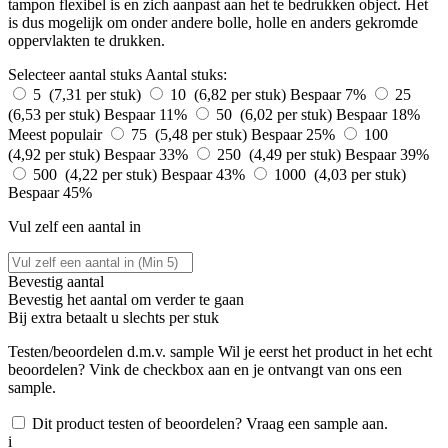
tampon flexibel is en zich aanpast aan het te bedrukken object. Het
is dus mogelijk om onder andere bolle, holle en anders gekromde
oppervlakten te drukken.
Selecteer aantal stuks
Aantal stuks:
5 (7,31 per stuk)
10 (6,82 per stuk)
Bespaar 7%
25
(6,53 per stuk)
Bespaar 11%
50 (6,02 per stuk)
Bespaar 18%
Meest populair
75 (5,48 per stuk)
Bespaar 25%
100
(4,92 per stuk)
Bespaar 33%
250 (4,49 per stuk)
Bespaar 39%
500 (4,22 per stuk)
Bespaar 43%
1000 (4,03 per stuk)
Bespaar 45%
Vul zelf een aantal in
Bevestig aantal
Bevestig het aantal om verder te gaan
Bij
extra betaalt u slechts
per stuk
Testen/beoordelen d.m.v. sample
Wil je eerst het product in het echt
beoordelen? Vink de checkbox aan en je ontvangt van ons een
sample.
Dit product testen of beoordelen? Vraag een sample aan.
i