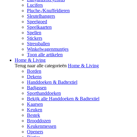
Lucifers
Pluche-/Knuffeldieren
Sleutelhangers
Speelgoed
Speelkaarten
Spellen
Stickers
Stressballen
Winkelwagenmuntjes
Toon alle artikelen
Home & Living
Terug naar alle categorieën
Home & Living
Borden
Dekens
Handdoeken & Badtextiel
Badjassen
Sporthanddoeken
Bekijk alle Handdoeken & Badtextiel
Kaarsen
Keuken
Bestek
Brooddozen
Keukenmessen
Openers