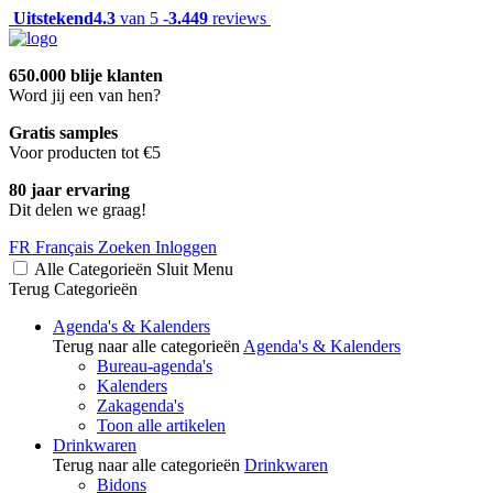
Uitstekend
4.3
van 5 -
3.449
reviews
650.000 blije klanten
Word jij een van hen?
Gratis samples
Voor producten tot €5
80 jaar ervaring
Dit delen we graag!
FR
Français
Zoeken
Inloggen
Alle Categorieën
Sluit
Menu
Terug
Categorieën
Agenda's & Kalenders
Terug naar alle categorieën
Agenda's & Kalenders
Bureau-agenda's
Kalenders
Zakagenda's
Toon alle artikelen
Drinkwaren
Terug naar alle categorieën
Drinkwaren
Bidons