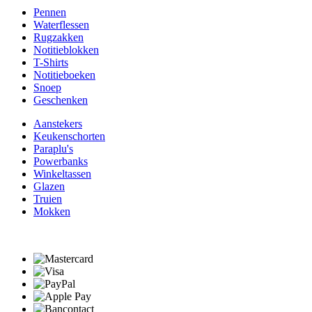
Pennen
Waterflessen
Rugzakken
Notitieblokken
T-Shirts
Notitieboeken
Snoep
Geschenken
Aanstekers
Keukenschorten
Paraplu's
Powerbanks
Winkeltassen
Glazen
Truien
Mokken