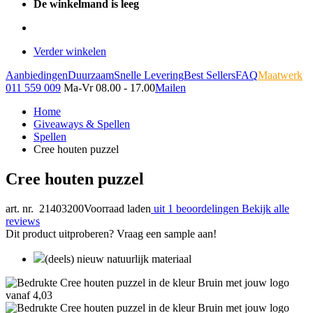
De winkelmand is leeg
Verder winkelen
Aanbiedingen
Duurzaam
Snelle Levering
Best Sellers
FAQ
Maatwerk
011 559 009
Ma-Vr 08.00 - 17.00
Mailen
Home
Giveaways & Spellen
Spellen
Cree houten puzzel
Cree houten puzzel
art. nr. 21403200
Voorraad laden
uit 1 beoordelingen
Bekijk alle
reviews
Dit product uitproberen? Vraag een sample aan!
(deels) nieuw natuurlijk materiaal