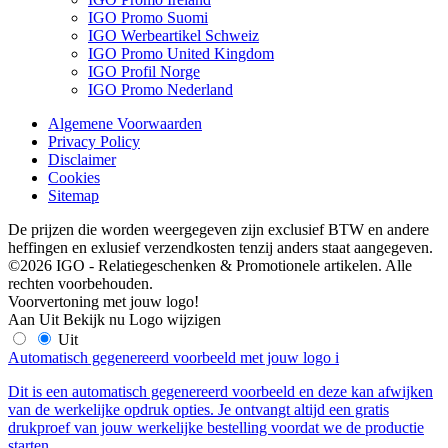
IGO Promo Suomi
IGO Werbeartikel Schweiz
IGO Promo United Kingdom
IGO Profil Norge
IGO Promo Nederland
Algemene Voorwaarden
Privacy Policy
Disclaimer
Cookies
Sitemap
De prijzen die worden weergegeven zijn exclusief BTW en andere
heffingen en exlusief verzendkosten tenzij anders staat aangegeven.
©2026 IGO - Relatiegeschenken & Promotionele artikelen. Alle
rechten voorbehouden.
Voorvertoning met jouw logo!
Aan
Uit
Bekijk nu
Logo wijzigen
Uit
Automatisch gegenereerd voorbeeld met jouw logo
i
Dit is een automatisch gegenereerd voorbeeld en deze kan afwijken
van de werkelijke opdruk opties. Je ontvangt altijd een gratis
drukproef van jouw werkelijke bestelling voordat we de productie
starten.