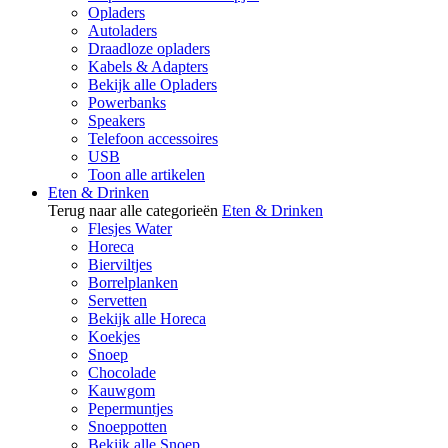
Opladers
Autoladers
Draadloze opladers
Kabels & Adapters
Bekijk alle Opladers
Powerbanks
Speakers
Telefoon accessoires
USB
Toon alle artikelen
Eten & Drinken
Terug naar alle categorieën
Eten & Drinken
Flesjes Water
Horeca
Bierviltjes
Borrelplanken
Servetten
Bekijk alle Horeca
Koekjes
Snoep
Chocolade
Kauwgom
Pepermuntjes
Snoeppotten
Bekijk alle Snoep