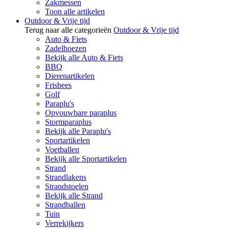
Zakmessen
Toon alle artikelen
Outdoor & Vrije tijd
Terug naar alle categorieën
Outdoor & Vrije tijd
Auto & Fiets
Zadelhoezen
Bekijk alle Auto & Fiets
BBQ
Dierenartikelen
Frisbees
Golf
Paraplu's
Opvouwbare paraplus
Stormparaplus
Bekijk alle Paraplu's
Sportartikelen
Voetballen
Bekijk alle Sportartikelen
Strand
Strandlakens
Strandstoelen
Bekijk alle Strand
Strandballen
Tuin
Verrekijkers