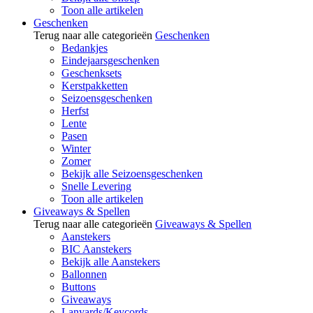
Toon alle artikelen
Geschenken
Terug naar alle categorieën
Geschenken
Bedankjes
Eindejaarsgeschenken
Geschenksets
Kerstpakketten
Seizoensgeschenken
Herfst
Lente
Pasen
Winter
Zomer
Bekijk alle Seizoensgeschenken
Snelle Levering
Toon alle artikelen
Giveaways & Spellen
Terug naar alle categorieën
Giveaways & Spellen
Aanstekers
BIC Aanstekers
Bekijk alle Aanstekers
Ballonnen
Buttons
Giveaways
Lanyards/Keycords