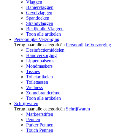
Vlaggen
Baniervlaggen
Gevelvlaggen
Spandoeken
Strandvlaggen
Bekijk alle Vlaggen
Toon alle artikelen
Persoonlijke Verzorging
Terug naar alle categorieën
Persoonlijke Verzorging
Desinfectiemiddelen
Handverzorging
Lippenbalsems
Mondmaskers
Tissues
Toiletartikelen
Toilettassen
Wellness
Zonnebrandcrème
Toon alle artikelen
Schrijfwaren
Terug naar alle categorieën
Schrijfwaren
Markeerstiften
Pennen
Parker Pennen
Touch Pennen