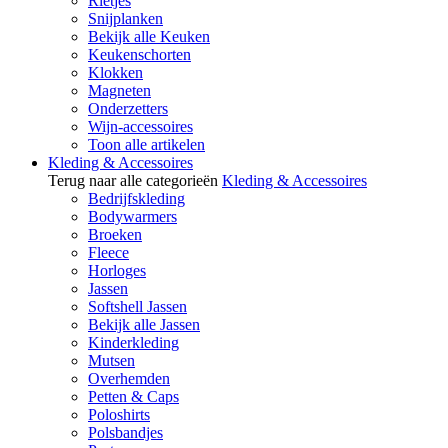
Rietjes
Snijplanken
Bekijk alle Keuken
Keukenschorten
Klokken
Magneten
Onderzetters
Wijn-accessoires
Toon alle artikelen
Kleding & Accessoires
Terug naar alle categorieën
Kleding & Accessoires
Bedrijfskleding
Bodywarmers
Broeken
Fleece
Horloges
Jassen
Softshell Jassen
Bekijk alle Jassen
Kinderkleding
Mutsen
Overhemden
Petten & Caps
Poloshirts
Polsbandjes