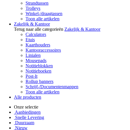
Strandtassen
Trolleys
Winkel-/draagtassen
Toon alle artikelen
Zakelijk & Kantoor
Terug naar alle categorieën
Zakelijk & Kantoor
Calculators
Etuis
Kaarthouders
Kantooraccessoires
Linialen
Mousepads
Notitieblokken
Notitieboeken
Post-It
Rollup banners
Schrijf-/Documentenmappen
Toon alle artikelen
Alle producten
Onze selectie
Aanbiedingen
Snelle Levering
Duurzaam
Nieuw