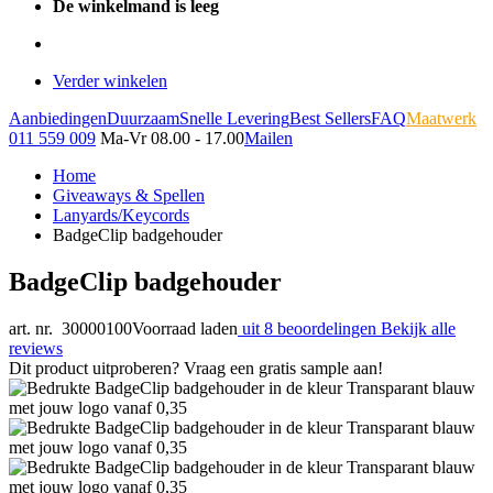
De winkelmand is leeg
Verder winkelen
Aanbiedingen
Duurzaam
Snelle Levering
Best Sellers
FAQ
Maatwerk
011 559 009
Ma-Vr 08.00 - 17.00
Mailen
Home
Giveaways & Spellen
Lanyards/Keycords
BadgeClip badgehouder
BadgeClip badgehouder
art. nr. 30000100
Voorraad laden
uit 8 beoordelingen
Bekijk alle
reviews
Dit product uitproberen? Vraag een gratis sample aan!