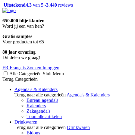
Uitstekend
4.3
van 5 -
3.449
reviews
650.000 blije klanten
Word jij een van hen?
Gratis samples
Voor producten tot €5
80 jaar ervaring
Dit delen we graag!
FR
Français
Zoeken
Inloggen
Alle Categorieën
Sluit
Menu
Terug
Categorieën
Agenda's & Kalenders
Terug naar alle categorieën
Agenda's & Kalenders
Bureau-agenda's
Kalenders
Zakagenda's
Toon alle artikelen
Drinkwaren
Terug naar alle categorieën
Drinkwaren
Bidons