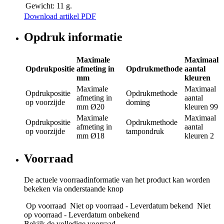
Gewicht:
11 g.
Download artikel PDF
Opdruk informatie
Maximale
Maximaal
Opdrukpositie
afmeting in
Opdrukmethode
aantal
mm
kleuren
Maximale
Maximaal
Opdrukpositie
Opdrukmethode
afmeting in
aantal
op voorzijde
doming
mm
Ø20
kleuren
99
Maximale
Maximaal
Opdrukpositie
Opdrukmethode
afmeting in
aantal
op voorzijde
tampondruk
mm
Ø18
kleuren
2
Voorraad
De actuele voorraadinformatie van het product kan worden
bekeken via onderstaande knop
Op voorraad
Niet op voorraad - Leverdatum bekend
Niet
op voorraad - Leverdatum onbekend
Bekijk de volledige voorraad