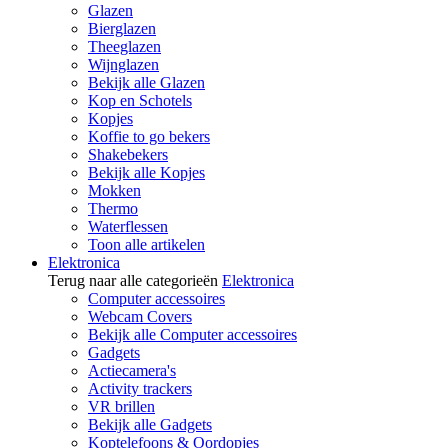
Glazen
Bierglazen
Theeglazen
Wijnglazen
Bekijk alle Glazen
Kop en Schotels
Kopjes
Koffie to go bekers
Shakebekers
Bekijk alle Kopjes
Mokken
Thermo
Waterflessen
Toon alle artikelen
Elektronica
Terug naar alle categorieën
Elektronica
Computer accessoires
Webcam Covers
Bekijk alle Computer accessoires
Gadgets
Actiecamera's
Activity trackers
VR brillen
Bekijk alle Gadgets
Koptelefoons & Oordopjes