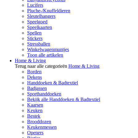
Lucifers
Pluche-/Knuffeldieren
Sleutelhangers
Speelgoed
Speelkaarten
Spellen
Stickers
Stressballen
Winkelwagenmuntjes
Toon alle artikelen
Home & Living
Terug naar alle categorieën
Home & Living
Borden
Dekens
Handdoeken & Badtextiel
Badjassen
Sporthanddoeken
Bekijk alle Handdoeken & Badtextiel
Kaarsen
Keuken
Bestek
Brooddozen
Keukenmessen
Openers