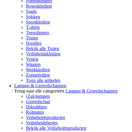
Portemonnees
Regenkleding
Sjaals
Sokken
Sportkleding
T-shirts
Teenslippers
Truien
Hoodies
Bekijk alle Truien
Veiligheidskleding
Vesten
Waaiers
Werkkleding
Zonnebrillen
Toon alle artikelen
Lampen & Gereedschappen
Terug naar alle categorieën
Lampen & Gereedschappen
(Zak)lampen
Gereedschap
IJskrabbers
Rolmaten
Veiligheidsproducten
Veiligheidshesjes
Bekijk alle Veiligheidsproducten