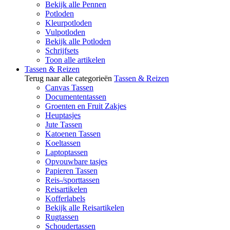
Bekijk alle Pennen
Potloden
Kleurpotloden
Vulpotloden
Bekijk alle Potloden
Schrijfsets
Toon alle artikelen
Tassen & Reizen
Terug naar alle categorieën
Tassen & Reizen
Canvas Tassen
Documententassen
Groenten en Fruit Zakjes
Heuptasjes
Jute Tassen
Katoenen Tassen
Koeltassen
Laptoptassen
Opvouwbare tasjes
Papieren Tassen
Reis-/sporttassen
Reisartikelen
Kofferlabels
Bekijk alle Reisartikelen
Rugtassen
Schoudertassen