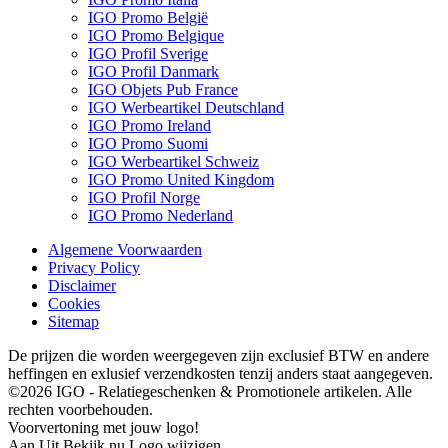
IGO Promo België
IGO Promo Belgique
IGO Profil Sverige
IGO Profil Danmark
IGO Objets Pub France
IGO Werbeartikel Deutschland
IGO Promo Ireland
IGO Promo Suomi
IGO Werbeartikel Schweiz
IGO Promo United Kingdom
IGO Profil Norge
IGO Promo Nederland
Algemene Voorwaarden
Privacy Policy
Disclaimer
Cookies
Sitemap
De prijzen die worden weergegeven zijn exclusief BTW en andere
heffingen en exlusief verzendkosten tenzij anders staat aangegeven.
©2026 IGO - Relatiegeschenken & Promotionele artikelen. Alle
rechten voorbehouden.
Voorvertoning met jouw logo!
Aan
Uit
Bekijk nu
Logo wijzigen