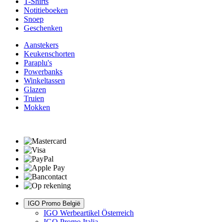
T-Shirts
Notitieboeken
Snoep
Geschenken
Aanstekers
Keukenschorten
Paraplu's
Powerbanks
Winkeltassen
Glazen
Truien
Mokken
IGO Promo België
IGO Werbeartikel Österreich
IGO Promo Italia