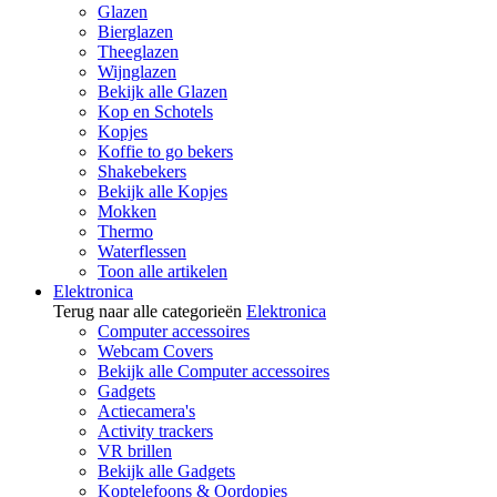
Glazen
Bierglazen
Theeglazen
Wijnglazen
Bekijk alle Glazen
Kop en Schotels
Kopjes
Koffie to go bekers
Shakebekers
Bekijk alle Kopjes
Mokken
Thermo
Waterflessen
Toon alle artikelen
Elektronica
Terug naar alle categorieën
Elektronica
Computer accessoires
Webcam Covers
Bekijk alle Computer accessoires
Gadgets
Actiecamera's
Activity trackers
VR brillen
Bekijk alle Gadgets
Koptelefoons & Oordopjes