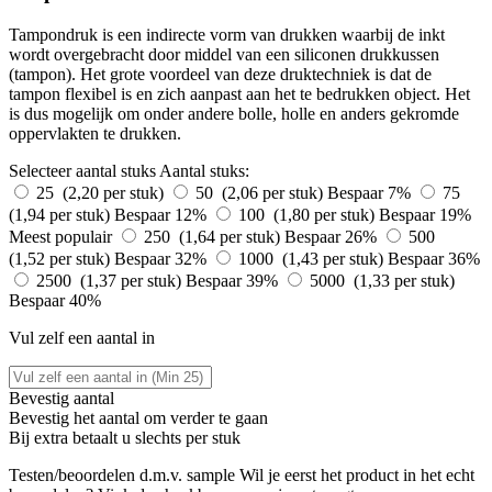
Tampondruk is een indirecte vorm van drukken waarbij de inkt
wordt overgebracht door middel van een siliconen drukkussen
(tampon). Het grote voordeel van deze druktechniek is dat de
tampon flexibel is en zich aanpast aan het te bedrukken object. Het
is dus mogelijk om onder andere bolle, holle en anders gekromde
oppervlakten te drukken.
Selecteer aantal stuks
Aantal stuks:
25 (2,20 per stuk)
50 (2,06 per stuk)
Bespaar 7%
75
(1,94 per stuk)
Bespaar 12%
100 (1,80 per stuk)
Bespaar 19%
Meest populair
250 (1,64 per stuk)
Bespaar 26%
500
(1,52 per stuk)
Bespaar 32%
1000 (1,43 per stuk)
Bespaar 36%
2500 (1,37 per stuk)
Bespaar 39%
5000 (1,33 per stuk)
Bespaar 40%
Vul zelf een aantal in
Bevestig aantal
Bevestig het aantal om verder te gaan
Bij
extra betaalt u slechts
per stuk
Testen/beoordelen d.m.v. sample
Wil je eerst het product in het echt