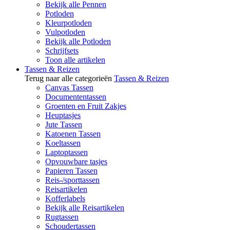
Bekijk alle Pennen
Potloden
Kleurpotloden
Vulpotloden
Bekijk alle Potloden
Schrijfsets
Toon alle artikelen
Tassen & Reizen
Terug naar alle categorieën
Tassen & Reizen
Canvas Tassen
Documententassen
Groenten en Fruit Zakjes
Heuptasjes
Jute Tassen
Katoenen Tassen
Koeltassen
Laptoptassen
Opvouwbare tasjes
Papieren Tassen
Reis-/sporttassen
Reisartikelen
Kofferlabels
Bekijk alle Reisartikelen
Rugtassen
Schoudertassen