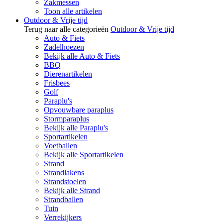
Zakmessen
Toon alle artikelen
Outdoor & Vrije tijd
Terug naar alle categorieën
Outdoor & Vrije tijd
Auto & Fiets
Zadelhoezen
Bekijk alle Auto & Fiets
BBQ
Dierenartikelen
Frisbees
Golf
Paraplu's
Opvouwbare paraplus
Stormparaplus
Bekijk alle Paraplu's
Sportartikelen
Voetballen
Bekijk alle Sportartikelen
Strand
Strandlakens
Strandstoelen
Bekijk alle Strand
Strandballen
Tuin
Verrekijkers