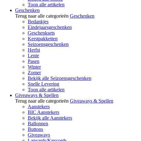
Toon alle artikelen
Geschenken
Terug naar alle categorieën
Geschenken
Bedankjes
Eindejaarsgeschenken
Geschenksets
Kerstpakketten
Seizoensgeschenken
Herfst
Lente
Pasen
Winter
Zomer
Bekijk alle Seizoensgeschenken
Snelle Levering
Toon alle artikelen
Giveaways & Spellen
Terug naar alle categorieën
Giveaways & Spellen
Aanstekers
BIC Aanstekers
Bekijk alle Aanstekers
Ballonnen
Buttons
Giveaways
Lanyards/Keycords