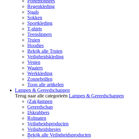
Portemonnees
Regenkleding
Sjaals
Sokken
Sportkleding
T-shirts
Teenslippers
Truien
Hoodies
Bekijk alle Truien
Veiligheidskleding
Vesten
Waaiers
Werkkleding
Zonnebrillen
Toon alle artikelen
Lampen & Gereedschappen
Terug naar alle categorieën
Lampen & Gereedschappen
(Zak)lampen
Gereedschap
IJskrabbers
Rolmaten
Veiligheidsproducten
Veiligheidshesjes
Bekijk alle Veiligheidsproducten