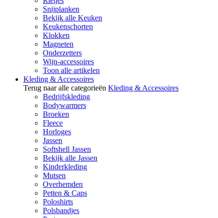
Rietjes
Snijplanken
Bekijk alle Keuken
Keukenschorten
Klokken
Magneten
Onderzetters
Wijn-accessoires
Toon alle artikelen
Kleding & Accessoires
Terug naar alle categorieën
Kleding & Accessoires
Bedrijfskleding
Bodywarmers
Broeken
Fleece
Horloges
Jassen
Softshell Jassen
Bekijk alle Jassen
Kinderkleding
Mutsen
Overhemden
Petten & Caps
Poloshirts
Polsbandjes