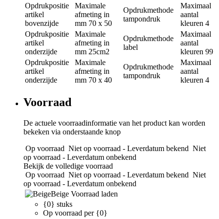
Opdrukpositie
Maximale
Maximaal
Opdrukmethode
artikel
afmeting in
aantal
tampondruk
bovenzijde
mm
70 x 50
kleuren
4
Opdrukpositie
Maximale
Maximaal
Opdrukmethode
artikel
afmeting in
aantal
label
onderzijde
mm
25cm2
kleuren
99
Opdrukpositie
Maximale
Maximaal
Opdrukmethode
artikel
afmeting in
aantal
tampondruk
onderzijde
mm
70 x 40
kleuren
4
Voorraad
De actuele voorraadinformatie van het product kan worden
bekeken via onderstaande knop
Op voorraad
Niet op voorraad - Leverdatum bekend
Niet
op voorraad - Leverdatum onbekend
Bekijk de volledige voorraad
Op voorraad
Niet op voorraad - Leverdatum bekend
Niet
op voorraad - Leverdatum onbekend
Beige
Voorraad laden
{0} stuks
Op voorraad per {0}