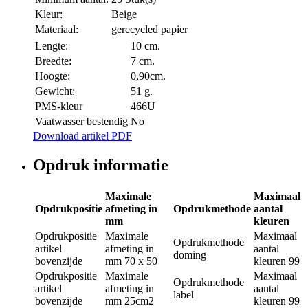
Kleur:
Beige
Materiaal:
gerecycled papier
Lengte:
10 cm.
Breedte:
7 cm.
Hoogte:
0,90cm.
Gewicht:
51 g.
PMS-kleur
466U
Vaatwasser bestendig
No
Download artikel PDF
Opdruk informatie
Maximale
Maximaal
Opdrukpositie
afmeting in
Opdrukmethode
aantal
mm
kleuren
Opdrukpositie
Maximale
Maximaal
Opdrukmethode
artikel
afmeting in
aantal
doming
bovenzijde
mm
70 x 50
kleuren
99
Opdrukpositie
Maximale
Maximaal
Opdrukmethode
artikel
afmeting in
aantal
label
bovenzijde
mm
25cm2
kleuren
99