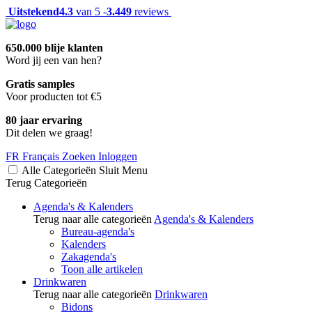
Uitstekend
4.3
van 5 -
3.449
reviews
650.000 blije klanten
Word jij een van hen?
Gratis samples
Voor producten tot €5
80 jaar ervaring
Dit delen we graag!
FR
Français
Zoeken
Inloggen
Alle Categorieën
Sluit
Menu
Terug
Categorieën
Agenda's & Kalenders
Terug naar alle categorieën
Agenda's & Kalenders
Bureau-agenda's
Kalenders
Zakagenda's
Toon alle artikelen
Drinkwaren
Terug naar alle categorieën
Drinkwaren
Bidons