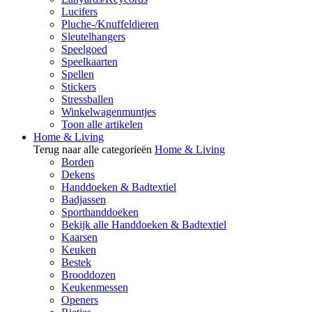
Lucifers
Pluche-/Knuffeldieren
Sleutelhangers
Speelgoed
Speelkaarten
Spellen
Stickers
Stressballen
Winkelwagenmuntjes
Toon alle artikelen
Home & Living
Terug naar alle categorieën
Home & Living
Borden
Dekens
Handdoeken & Badtextiel
Badjassen
Sporthanddoeken
Bekijk alle Handdoeken & Badtextiel
Kaarsen
Keuken
Bestek
Brooddozen
Keukenmessen
Openers