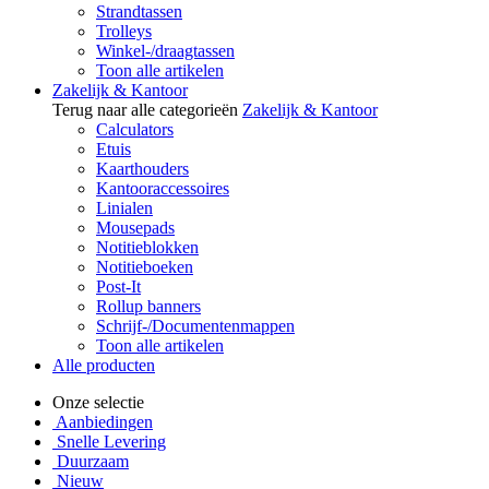
Strandtassen
Trolleys
Winkel-/draagtassen
Toon alle artikelen
Zakelijk & Kantoor
Terug naar alle categorieën
Zakelijk & Kantoor
Calculators
Etuis
Kaarthouders
Kantooraccessoires
Linialen
Mousepads
Notitieblokken
Notitieboeken
Post-It
Rollup banners
Schrijf-/Documentenmappen
Toon alle artikelen
Alle producten
Onze selectie
Aanbiedingen
Snelle Levering
Duurzaam
Nieuw