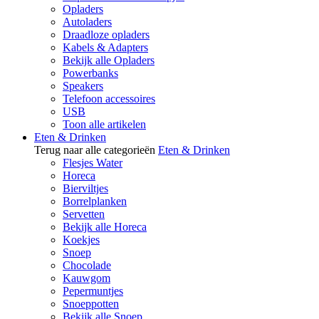
Opladers
Autoladers
Draadloze opladers
Kabels & Adapters
Bekijk alle Opladers
Powerbanks
Speakers
Telefoon accessoires
USB
Toon alle artikelen
Eten & Drinken
Terug naar alle categorieën
Eten & Drinken
Flesjes Water
Horeca
Bierviltjes
Borrelplanken
Servetten
Bekijk alle Horeca
Koekjes
Snoep
Chocolade
Kauwgom
Pepermuntjes
Snoeppotten
Bekijk alle Snoep