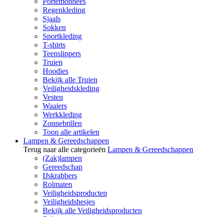
Portemonnees
Regenkleding
Sjaals
Sokken
Sportkleding
T-shirts
Teenslippers
Truien
Hoodies
Bekijk alle Truien
Veiligheidskleding
Vesten
Waaiers
Werkkleding
Zonnebrillen
Toon alle artikelen
Lampen & Gereedschappen
Terug naar alle categorieën
Lampen & Gereedschappen
(Zak)lampen
Gereedschap
IJskrabbers
Rolmaten
Veiligheidsproducten
Veiligheidshesjes
Bekijk alle Veiligheidsproducten