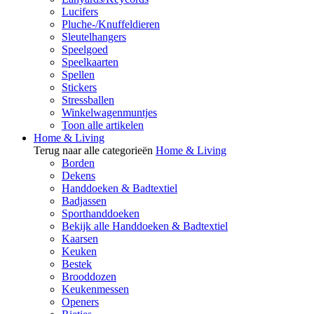
Lucifers
Pluche-/Knuffeldieren
Sleutelhangers
Speelgoed
Speelkaarten
Spellen
Stickers
Stressballen
Winkelwagenmuntjes
Toon alle artikelen
Home & Living
Terug naar alle categorieën
Home & Living
Borden
Dekens
Handdoeken & Badtextiel
Badjassen
Sporthanddoeken
Bekijk alle Handdoeken & Badtextiel
Kaarsen
Keuken
Bestek
Brooddozen
Keukenmessen
Openers