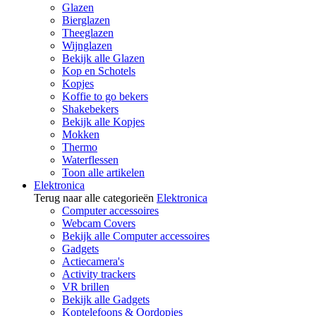
Glazen
Bierglazen
Theeglazen
Wijnglazen
Bekijk alle Glazen
Kop en Schotels
Kopjes
Koffie to go bekers
Shakebekers
Bekijk alle Kopjes
Mokken
Thermo
Waterflessen
Toon alle artikelen
Elektronica
Terug naar alle categorieën
Elektronica
Computer accessoires
Webcam Covers
Bekijk alle Computer accessoires
Gadgets
Actiecamera's
Activity trackers
VR brillen
Bekijk alle Gadgets
Koptelefoons & Oordopjes