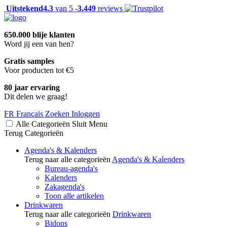
Uitstekend
4.3
van 5 -
3.449
reviews
650.000 blije klanten
Word jij een van hen?
Gratis samples
Voor producten tot €5
80 jaar ervaring
Dit delen we graag!
FR
Français
Zoeken
Inloggen
Alle Categorieën
Sluit
Menu
Terug
Categorieën
Agenda's & Kalenders
Terug naar alle categorieën
Agenda's & Kalenders
Bureau-agenda's
Kalenders
Zakagenda's
Toon alle artikelen
Drinkwaren
Terug naar alle categorieën
Drinkwaren
Bidons