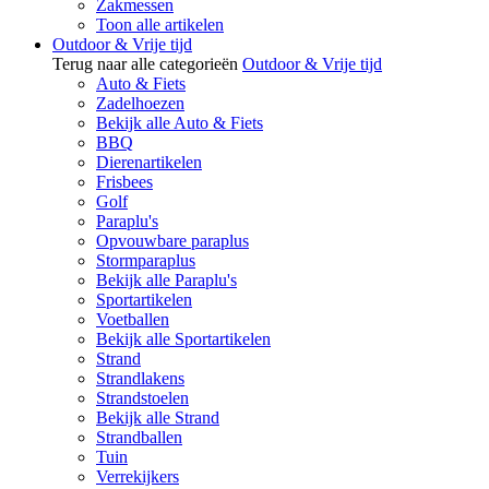
Zakmessen
Toon alle artikelen
Outdoor & Vrije tijd
Terug naar alle categorieën
Outdoor & Vrije tijd
Auto & Fiets
Zadelhoezen
Bekijk alle Auto & Fiets
BBQ
Dierenartikelen
Frisbees
Golf
Paraplu's
Opvouwbare paraplus
Stormparaplus
Bekijk alle Paraplu's
Sportartikelen
Voetballen
Bekijk alle Sportartikelen
Strand
Strandlakens
Strandstoelen
Bekijk alle Strand
Strandballen
Tuin
Verrekijkers