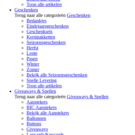
Toon alle artikelen
Geschenken
Terug naar alle categorieën
Geschenken
Bedankjes
Eindejaarsgeschenken
Geschenksets
Kerstpakketten
Seizoensgeschenken
Herfst
Lente
Pasen
Winter
Zomer
Bekijk alle Seizoensgeschenken
Snelle Levering
Toon alle artikelen
Giveaways & Spellen
Terug naar alle categorieën
Giveaways & Spellen
Aanstekers
BIC Aanstekers
Bekijk alle Aanstekers
Ballonnen
Buttons
Giveaways
Lanyards/Keycords