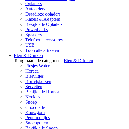
Opladers
Autoladers
Draadloze opladers
Kabels & Adapters
Bekijk alle Opladers
Powerbanks
Speakers
Telefoon accessoires
USB
Toon alle artikelen
Eten & Drinken
Terug naar alle categorieën
Eten & Drinken
Flesjes Water
Horeca
Bierviltjes
Borrelplanken
Servetten
Bekijk alle Horeca
Koekjes
Snoep
Chocolade
Kauwgom
Pepermuntjes
Snoeppotten
Bekijk alle Snoep