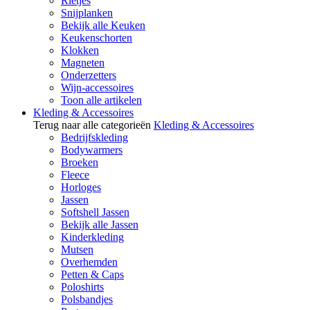
Rietjes
Snijplanken
Bekijk alle Keuken
Keukenschorten
Klokken
Magneten
Onderzetters
Wijn-accessoires
Toon alle artikelen
Kleding & Accessoires
Terug naar alle categorieën
Kleding & Accessoires
Bedrijfskleding
Bodywarmers
Broeken
Fleece
Horloges
Jassen
Softshell Jassen
Bekijk alle Jassen
Kinderkleding
Mutsen
Overhemden
Petten & Caps
Poloshirts
Polsbandjes