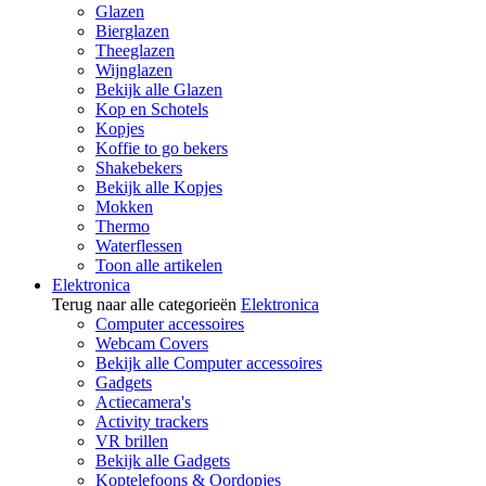
Glazen
Bierglazen
Theeglazen
Wijnglazen
Bekijk alle Glazen
Kop en Schotels
Kopjes
Koffie to go bekers
Shakebekers
Bekijk alle Kopjes
Mokken
Thermo
Waterflessen
Toon alle artikelen
Elektronica
Terug naar alle categorieën
Elektronica
Computer accessoires
Webcam Covers
Bekijk alle Computer accessoires
Gadgets
Actiecamera's
Activity trackers
VR brillen
Bekijk alle Gadgets
Koptelefoons & Oordopjes