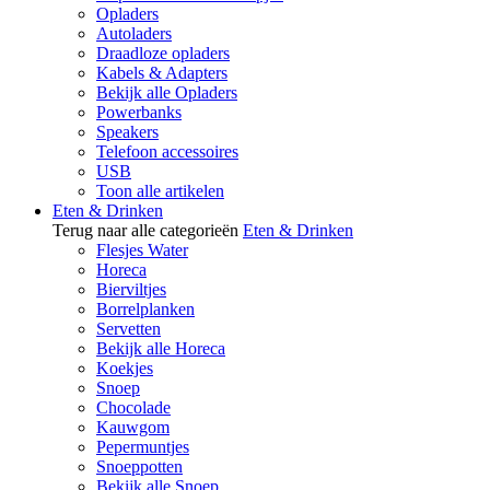
Opladers
Autoladers
Draadloze opladers
Kabels & Adapters
Bekijk alle Opladers
Powerbanks
Speakers
Telefoon accessoires
USB
Toon alle artikelen
Eten & Drinken
Terug naar alle categorieën
Eten & Drinken
Flesjes Water
Horeca
Bierviltjes
Borrelplanken
Servetten
Bekijk alle Horeca
Koekjes
Snoep
Chocolade
Kauwgom
Pepermuntjes
Snoeppotten
Bekijk alle Snoep