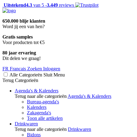
Uitstekend
4.3
van 5 -
3.449
reviews
650.000 blije klanten
Word jij een van hen?
Gratis samples
Voor producten tot €5
80 jaar ervaring
Dit delen we graag!
FR
Français
Zoeken
Inloggen
Alle Categorieën
Sluit
Menu
Terug
Categorieën
Agenda's & Kalenders
Terug naar alle categorieën
Agenda's & Kalenders
Bureau-agenda's
Kalenders
Zakagenda's
Toon alle artikelen
Drinkwaren
Terug naar alle categorieën
Drinkwaren
Bidons