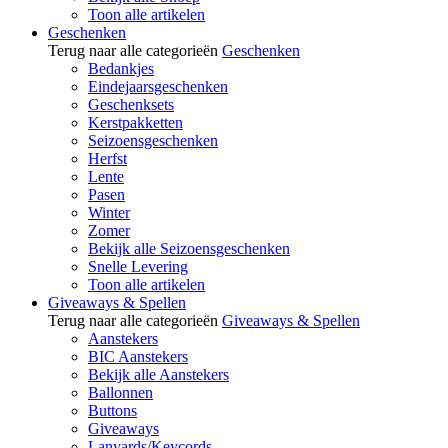
Toon alle artikelen
Geschenken
Terug naar alle categorieën
Geschenken
Bedankjes
Eindejaarsgeschenken
Geschenksets
Kerstpakketten
Seizoensgeschenken
Herfst
Lente
Pasen
Winter
Zomer
Bekijk alle Seizoensgeschenken
Snelle Levering
Toon alle artikelen
Giveaways & Spellen
Terug naar alle categorieën
Giveaways & Spellen
Aanstekers
BIC Aanstekers
Bekijk alle Aanstekers
Ballonnen
Buttons
Giveaways
Lanyards/Keycords