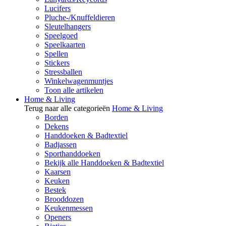
Lucifers
Pluche-/Knuffeldieren
Sleutelhangers
Speelgoed
Speelkaarten
Spellen
Stickers
Stressballen
Winkelwagenmuntjes
Toon alle artikelen
Home & Living
Terug naar alle categorieën
Home & Living
Borden
Dekens
Handdoeken & Badtextiel
Badjassen
Sporthanddoeken
Bekijk alle Handdoeken & Badtextiel
Kaarsen
Keuken
Bestek
Brooddozen
Keukenmessen
Openers