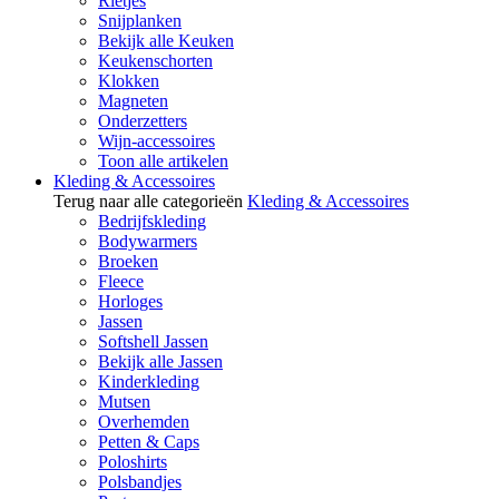
Rietjes
Snijplanken
Bekijk alle Keuken
Keukenschorten
Klokken
Magneten
Onderzetters
Wijn-accessoires
Toon alle artikelen
Kleding & Accessoires
Terug naar alle categorieën
Kleding & Accessoires
Bedrijfskleding
Bodywarmers
Broeken
Fleece
Horloges
Jassen
Softshell Jassen
Bekijk alle Jassen
Kinderkleding
Mutsen
Overhemden
Petten & Caps
Poloshirts
Polsbandjes