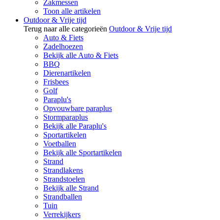
Zakmessen
Toon alle artikelen
Outdoor & Vrije tijd
Terug naar alle categorieën
Outdoor & Vrije tijd
Auto & Fiets
Zadelhoezen
Bekijk alle Auto & Fiets
BBQ
Dierenartikelen
Frisbees
Golf
Paraplu's
Opvouwbare paraplus
Stormparaplus
Bekijk alle Paraplu's
Sportartikelen
Voetballen
Bekijk alle Sportartikelen
Strand
Strandlakens
Strandstoelen
Bekijk alle Strand
Strandballen
Tuin
Verrekijkers