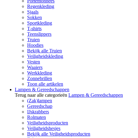
Portemonnees
Regenkleding
Sjaals
Sokken
Sportkleding
T-shirts
Teenslippers
Truien
Hoodies
Bekijk alle Truien
Veiligheidskleding
Vesten
Waaiers
Werkkleding
Zonnebrillen
Toon alle artikelen
Lampen & Gereedschappen
Terug naar alle categorieën
Lampen & Gereedschappen
(Zak)lampen
Gereedschap
IJskrabbers
Rolmaten
Veiligheidsproducten
Veiligheidshesjes
Bekijk alle Veiligheidsproducten