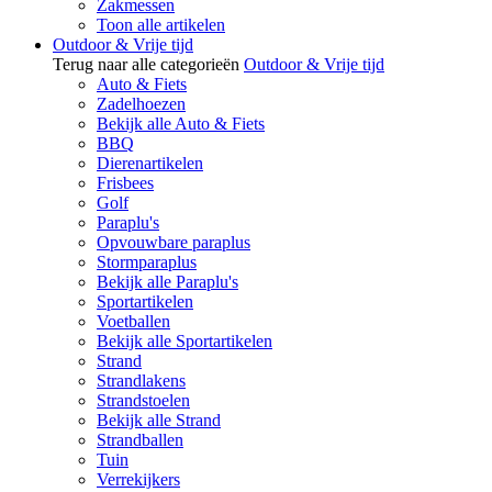
Zakmessen
Toon alle artikelen
Outdoor & Vrije tijd
Terug naar alle categorieën
Outdoor & Vrije tijd
Auto & Fiets
Zadelhoezen
Bekijk alle Auto & Fiets
BBQ
Dierenartikelen
Frisbees
Golf
Paraplu's
Opvouwbare paraplus
Stormparaplus
Bekijk alle Paraplu's
Sportartikelen
Voetballen
Bekijk alle Sportartikelen
Strand
Strandlakens
Strandstoelen
Bekijk alle Strand
Strandballen
Tuin
Verrekijkers