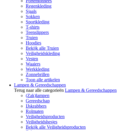
Portemonnees
Regenkleding
Sjaals
Sokken
Sportkleding
T-shirts
Teenslippers
Truien
Hoodies
Bekijk alle Truien
Veiligheidskleding
Vesten
Waaiers
Werkkleding
Zonnebrillen
Toon alle artikelen
Lampen & Gereedschappen
Terug naar alle categorieën
Lampen & Gereedschappen
(Zak)lampen
Gereedschap
IJskrabbers
Rolmaten
Veiligheidsproducten
Veiligheidshesjes
Bekijk alle Veiligheidsproducten