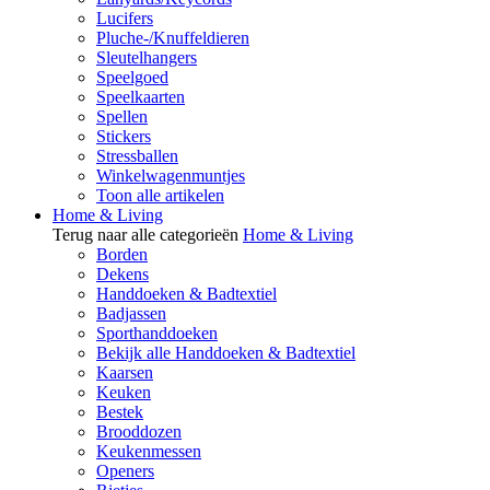
Lucifers
Pluche-/Knuffeldieren
Sleutelhangers
Speelgoed
Speelkaarten
Spellen
Stickers
Stressballen
Winkelwagenmuntjes
Toon alle artikelen
Home & Living
Terug naar alle categorieën
Home & Living
Borden
Dekens
Handdoeken & Badtextiel
Badjassen
Sporthanddoeken
Bekijk alle Handdoeken & Badtextiel
Kaarsen
Keuken
Bestek
Brooddozen
Keukenmessen
Openers