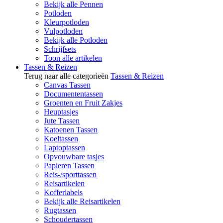
Bekijk alle Pennen
Potloden
Kleurpotloden
Vulpotloden
Bekijk alle Potloden
Schrijfsets
Toon alle artikelen
Tassen & Reizen
Terug naar alle categorieën
Tassen & Reizen
Canvas Tassen
Documententassen
Groenten en Fruit Zakjes
Heuptasjes
Jute Tassen
Katoenen Tassen
Koeltassen
Laptoptassen
Opvouwbare tasjes
Papieren Tassen
Reis-/sporttassen
Reisartikelen
Kofferlabels
Bekijk alle Reisartikelen
Rugtassen
Schoudertassen