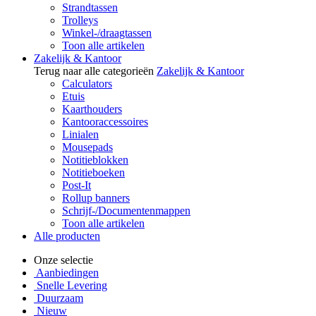
Strandtassen
Trolleys
Winkel-/draagtassen
Toon alle artikelen
Zakelijk & Kantoor
Terug naar alle categorieën
Zakelijk & Kantoor
Calculators
Etuis
Kaarthouders
Kantooraccessoires
Linialen
Mousepads
Notitieblokken
Notitieboeken
Post-It
Rollup banners
Schrijf-/Documentenmappen
Toon alle artikelen
Alle producten
Onze selectie
Aanbiedingen
Snelle Levering
Duurzaam
Nieuw