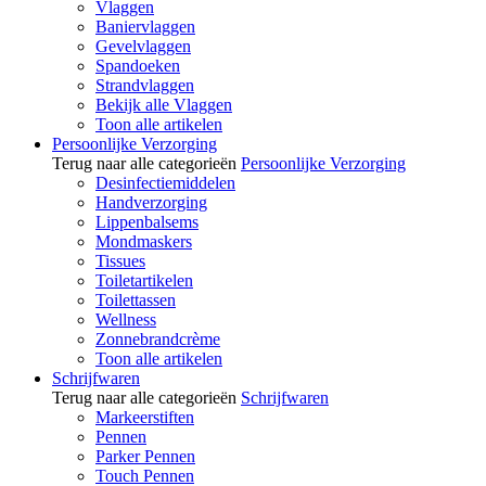
Vlaggen
Baniervlaggen
Gevelvlaggen
Spandoeken
Strandvlaggen
Bekijk alle Vlaggen
Toon alle artikelen
Persoonlijke Verzorging
Terug naar alle categorieën
Persoonlijke Verzorging
Desinfectiemiddelen
Handverzorging
Lippenbalsems
Mondmaskers
Tissues
Toiletartikelen
Toilettassen
Wellness
Zonnebrandcrème
Toon alle artikelen
Schrijfwaren
Terug naar alle categorieën
Schrijfwaren
Markeerstiften
Pennen
Parker Pennen
Touch Pennen