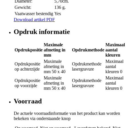
Diameter:
5,70cm.
Gewicht:
136 g.
Vaatwasser bestendig
Yes
Download artikel PDF
Opdruk informatie
Maximale
Maximaal
Opdrukpositie
afmeting in
Opdrukmethode
aantal
mm
kleuren
Maximale
Maximaal
Opdrukpositie
Opdrukmethode
afmeting in
aantal
op achterzijde
lasergravure
mm
50 x 40
kleuren
0
Maximale
Maximaal
Opdrukpositie
Opdrukmethode
afmeting in
aantal
op voorzijde
lasergravure
mm
50 x 40
kleuren
0
Voorraad
De actuele voorraadinformatie van het product kan worden
bekeken via onderstaande knop