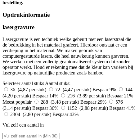
bestelling.
Opdrukinformatie
lasergravure
Lasergravure is een techniek welke gebeurt met een laserstraal die
de bedrukking in het materiaal grafeert. Hierdoor ontstaat er een
verdieping in het materiaal. We maken gebruik van
computergestuurde lasers, die heel nauwkeurig kunnen graveren.
We werken met een volledig geautomatiseerd systeem dat zonder
operator werkt. Houd er rekening mee dat de kleur kan variëren bij
lasergravure op natuurlijke producten zoals bamboe.
Selecteer aantal stuks
Aantal stuks:
36 (4,87 per stuk)
72 (4,47 per stuk)
Bespaar 9%
144
(4,20 per stuk)
Bespaar 14%
216 (3,89 per stuk)
Bespaar 21%
Meest populair
288 (3,48 per stuk)
Bespaar 29%
576
(3,14 per stuk)
Bespaar 36%
1152 (2,88 per stuk)
Bespaar 41%
2304 (2,80 per stuk)
Bespaar 43%
Vul zelf een aantal in