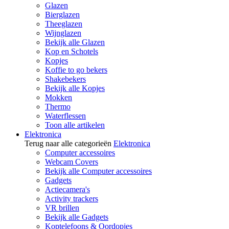
Glazen
Bierglazen
Theeglazen
Wijnglazen
Bekijk alle Glazen
Kop en Schotels
Kopjes
Koffie to go bekers
Shakebekers
Bekijk alle Kopjes
Mokken
Thermo
Waterflessen
Toon alle artikelen
Elektronica
Terug naar alle categorieën
Elektronica
Computer accessoires
Webcam Covers
Bekijk alle Computer accessoires
Gadgets
Actiecamera's
Activity trackers
VR brillen
Bekijk alle Gadgets
Koptelefoons & Oordopjes