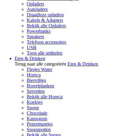
Opladers
Autoladers
Draadloze opladers
Kabels & Adapters
Bekijk alle Opladers
Powerbanks
Speakers
Telefoon accessoires
USB
Toon alle artikelen
Eten & Drinken
Terug naar alle categorieën
Eten & Drinken
Flesjes Water
Horeca
Bierviltjes
Borrelplanken
Servetten
Bekijk alle Horeca
Koekjes
Snoep
Chocolade
Kauwgom
Pepermuntjes
Snoeppotten
Bekijk alle Snoep