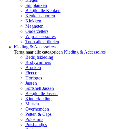
Rietjes
Snijplanken
Bekijk alle Keuken
Keukenschorten
Klokken
Magneten
Onderzetters
Wijn-accessoires
Toon alle artikelen
Kleding & Accessoires
Terug naar alle categorieën
Kleding & Accessoires
Bedrijfskleding
Bodywarmers
Broeken
Fleece
Horloges
Jassen
Softshell Jassen
Bekijk alle Jassen
Kinderkleding
Mutsen
Overhemden
Petten & Caps
Poloshirts
Polsbandjes