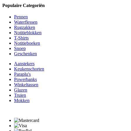
Populaire Categoriën
Pennen
Waterflessen
Rugzakken
Notitieblokken
T-Shirts
Notitieboeken
Snoep
Geschenken
Aanstekers
Keukenschorten
Paraplu's
Powerbanks
Winkeltassen
Glazen
Truien
Mokken