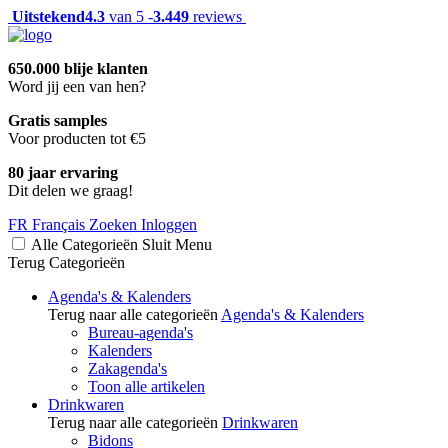
Uitstekend
4.3
van 5 -
3.449
reviews
650.000 blije klanten
Word jij een van hen?
Gratis samples
Voor producten tot €5
80 jaar ervaring
Dit delen we graag!
FR
Français
Zoeken
Inloggen
Alle Categorieën
Sluit
Menu
Terug
Categorieën
Agenda's & Kalenders
Terug naar alle categorieën
Agenda's & Kalenders
Bureau-agenda's
Kalenders
Zakagenda's
Toon alle artikelen
Drinkwaren
Terug naar alle categorieën
Drinkwaren
Bidons