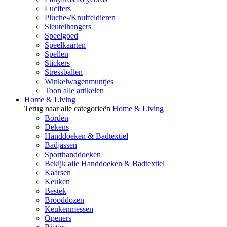
Lucifers
Pluche-/Knuffeldieren
Sleutelhangers
Speelgoed
Speelkaarten
Spellen
Stickers
Stressballen
Winkelwagenmuntjes
Toon alle artikelen
Home & Living
Terug naar alle categorieën
Home & Living
Borden
Dekens
Handdoeken & Badtextiel
Badjassen
Sporthanddoeken
Bekijk alle Handdoeken & Badtextiel
Kaarsen
Keuken
Bestek
Brooddozen
Keukenmessen
Openers