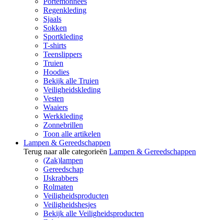
Portemonnees
Regenkleding
Sjaals
Sokken
Sportkleding
T-shirts
Teenslippers
Truien
Hoodies
Bekijk alle Truien
Veiligheidskleding
Vesten
Waaiers
Werkkleding
Zonnebrillen
Toon alle artikelen
Lampen & Gereedschappen
Terug naar alle categorieën
Lampen & Gereedschappen
(Zak)lampen
Gereedschap
IJskrabbers
Rolmaten
Veiligheidsproducten
Veiligheidshesjes
Bekijk alle Veiligheidsproducten