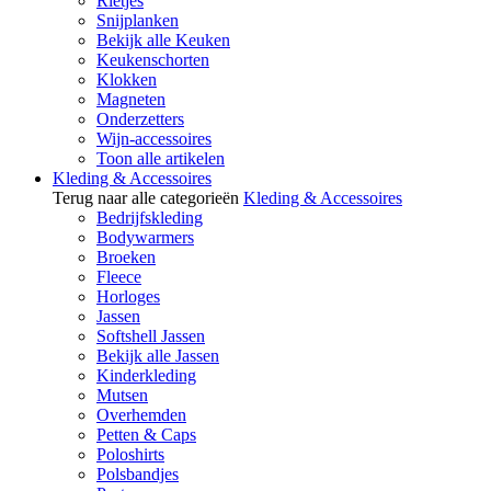
Rietjes
Snijplanken
Bekijk alle Keuken
Keukenschorten
Klokken
Magneten
Onderzetters
Wijn-accessoires
Toon alle artikelen
Kleding & Accessoires
Terug naar alle categorieën
Kleding & Accessoires
Bedrijfskleding
Bodywarmers
Broeken
Fleece
Horloges
Jassen
Softshell Jassen
Bekijk alle Jassen
Kinderkleding
Mutsen
Overhemden
Petten & Caps
Poloshirts
Polsbandjes