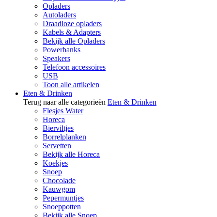
Opladers
Autoladers
Draadloze opladers
Kabels & Adapters
Bekijk alle Opladers
Powerbanks
Speakers
Telefoon accessoires
USB
Toon alle artikelen
Eten & Drinken
Terug naar alle categorieën
Eten & Drinken
Flesjes Water
Horeca
Bierviltjes
Borrelplanken
Servetten
Bekijk alle Horeca
Koekjes
Snoep
Chocolade
Kauwgom
Pepermuntjes
Snoeppotten
Bekijk alle Snoep