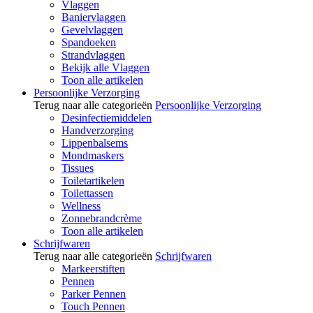
Vlaggen
Baniervlaggen
Gevelvlaggen
Spandoeken
Strandvlaggen
Bekijk alle Vlaggen
Toon alle artikelen
Persoonlijke Verzorging
Terug naar alle categorieën
Persoonlijke Verzorging
Desinfectiemiddelen
Handverzorging
Lippenbalsems
Mondmaskers
Tissues
Toiletartikelen
Toilettassen
Wellness
Zonnebrandcrème
Toon alle artikelen
Schrijfwaren
Terug naar alle categorieën
Schrijfwaren
Markeerstiften
Pennen
Parker Pennen
Touch Pennen