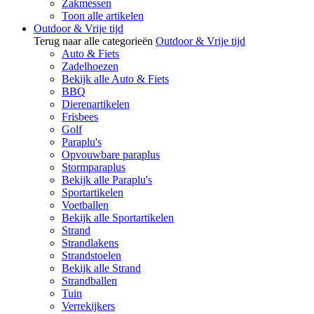
Zakmessen
Toon alle artikelen
Outdoor & Vrije tijd
Terug naar alle categorieën
Outdoor & Vrije tijd
Auto & Fiets
Zadelhoezen
Bekijk alle Auto & Fiets
BBQ
Dierenartikelen
Frisbees
Golf
Paraplu's
Opvouwbare paraplus
Stormparaplus
Bekijk alle Paraplu's
Sportartikelen
Voetballen
Bekijk alle Sportartikelen
Strand
Strandlakens
Strandstoelen
Bekijk alle Strand
Strandballen
Tuin
Verrekijkers