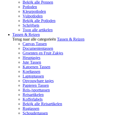
Bekijk alle Pennen
Potloden
Kleurpotloden
Vulpotloden
Bekijk alle Potloden
Schrijfsets
Toon alle artikelen
Tassen & Reizen
Terug naar alle categorieën
Tassen & Reizen
Canvas Tassen
Documententassen
Groenten en Fruit Zakjes
Heuptasjes
Jute Tassen
Katoenen Tassen
Koeltassen
Laptoptassen
Opvouwbare tasjes
Papieren Tassen
Reis-/sporttassen
Reisartikelen
Kofferlabels
Bekijk alle Reisartikelen
Rugtassen
Schoudertassen