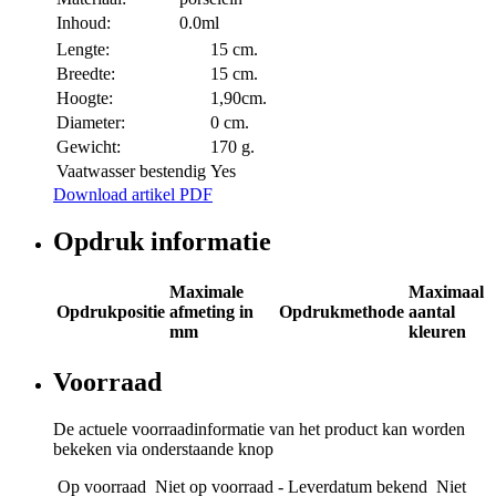
Inhoud:
0.0ml
Lengte:
15 cm.
Breedte:
15 cm.
Hoogte:
1,90cm.
Diameter:
0 cm.
Gewicht:
170 g.
Vaatwasser bestendig
Yes
Download artikel PDF
Opdruk informatie
Maximale
Maximaal
Opdrukpositie
afmeting in
Opdrukmethode
aantal
mm
kleuren
Voorraad
De actuele voorraadinformatie van het product kan worden
bekeken via onderstaande knop
Op voorraad
Niet op voorraad - Leverdatum bekend
Niet