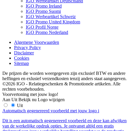
IGO Werbeartikel Deutschland
IGO Promo Ireland
IGO Promo Suomi
IGO Werbeartikel Schweiz
IGO Promo United Kingdom
IGO Profil Norge
IGO Promo Nederland
Algemene Voorwaarden
Privacy Policy
Disclaimer
Cookies
Sitemap
De prijzen die worden weergegeven zijn exclusief BTW en andere
heffingen en exlusief verzendkosten tenzij anders staat aangegeven.
©2026 IGO - Relatiegeschenken & Promotionele artikelen. Alle
rechten voorbehouden.
Voorvertoning met jouw logo!
Aan
Uit
Bekijk nu
Logo wijzigen
Uit
Automatisch gegenereerd voorbeeld met jouw logo
i
Dit is een automatisch gegenereerd voorbeeld en deze kan afwijken
van de werkelijke opdruk opties. Je ontvangt altijd een gratis