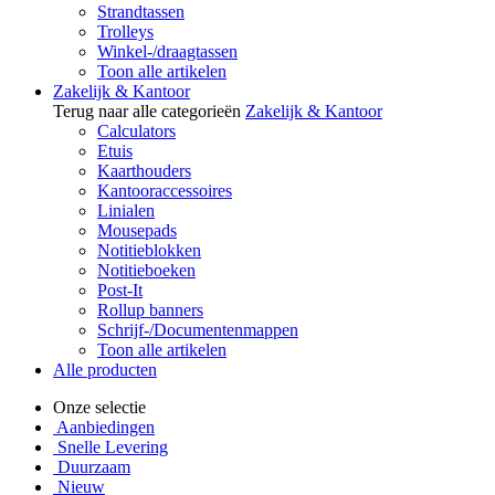
Strandtassen
Trolleys
Winkel-/draagtassen
Toon alle artikelen
Zakelijk & Kantoor
Terug naar alle categorieën
Zakelijk & Kantoor
Calculators
Etuis
Kaarthouders
Kantooraccessoires
Linialen
Mousepads
Notitieblokken
Notitieboeken
Post-It
Rollup banners
Schrijf-/Documentenmappen
Toon alle artikelen
Alle producten
Onze selectie
Aanbiedingen
Snelle Levering
Duurzaam
Nieuw