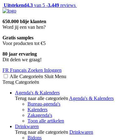
Uitstekend
4.3
van 5 -
3.449
reviews
650.000 blije klanten
Word jij een van hen?
Gratis samples
Voor producten tot €5
80 jaar ervaring
Dit delen we graag!
FR
Français
Zoeken
Inloggen
Alle Categorieën
Sluit
Menu
Terug
Categorieën
Agenda's & Kalenders
Terug naar alle categorieën
Agenda's & Kalenders
Bureau-agenda's
Kalenders
Zakagenda's
Toon alle artikelen
Drinkwaren
Terug naar alle categorieën
Drinkwaren
Bidons