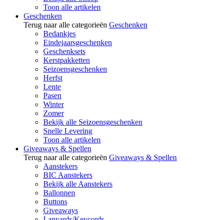
Toon alle artikelen
Geschenken
Terug naar alle categorieën
Geschenken
Bedankjes
Eindejaarsgeschenken
Geschenksets
Kerstpakketten
Seizoensgeschenken
Herfst
Lente
Pasen
Winter
Zomer
Bekijk alle Seizoensgeschenken
Snelle Levering
Toon alle artikelen
Giveaways & Spellen
Terug naar alle categorieën
Giveaways & Spellen
Aanstekers
BIC Aanstekers
Bekijk alle Aanstekers
Ballonnen
Buttons
Giveaways
Lanyards/Keycords