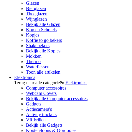
Glazen
Bierglazen
Theeglazen
Wijnglazen
Bekijk alle Glazen
Kop en Schotels
Kopjes
Koffie to go bekers
Shakebekers
Bekijk alle Kopjes
Mokken
Thermo
Waterflessen
Toon alle artikelen
Elektronica
Terug naar alle categorieën
Elektronica
Computer accessoires
Webcam Covers
Bekijk alle Computer accessoires
Gadgets
Actiecamera's
Activity trackers
VR brillen
Bekijk alle Gadgets
Koptelefoons & Oordopjes