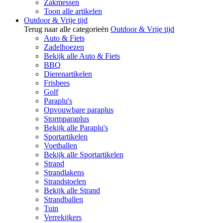
Zakmessen
Toon alle artikelen
Outdoor & Vrije tijd
Terug naar alle categorieën
Outdoor & Vrije tijd
Auto & Fiets
Zadelhoezen
Bekijk alle Auto & Fiets
BBQ
Dierenartikelen
Frisbees
Golf
Paraplu's
Opvouwbare paraplus
Stormparaplus
Bekijk alle Paraplu's
Sportartikelen
Voetballen
Bekijk alle Sportartikelen
Strand
Strandlakens
Strandstoelen
Bekijk alle Strand
Strandballen
Tuin
Verrekijkers