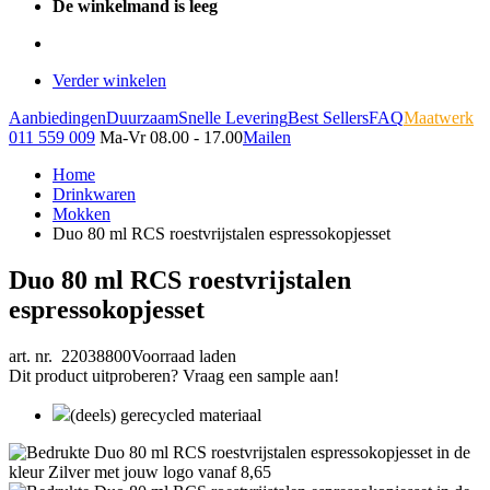
De winkelmand is leeg
Verder winkelen
Aanbiedingen
Duurzaam
Snelle Levering
Best Sellers
FAQ
Maatwerk
011 559 009
Ma-Vr 08.00 - 17.00
Mailen
Home
Drinkwaren
Mokken
Duo 80 ml RCS roestvrijstalen espressokopjesset
Duo 80 ml RCS roestvrijstalen
espressokopjesset
art. nr. 22038800
Voorraad laden
Dit product uitproberen? Vraag een sample aan!
(deels) gerecycled materiaal