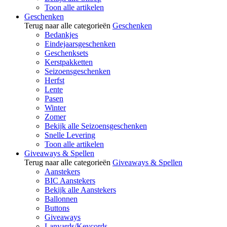
Toon alle artikelen
Geschenken
Terug naar alle categorieën
Geschenken
Bedankjes
Eindejaarsgeschenken
Geschenksets
Kerstpakketten
Seizoensgeschenken
Herfst
Lente
Pasen
Winter
Zomer
Bekijk alle Seizoensgeschenken
Snelle Levering
Toon alle artikelen
Giveaways & Spellen
Terug naar alle categorieën
Giveaways & Spellen
Aanstekers
BIC Aanstekers
Bekijk alle Aanstekers
Ballonnen
Buttons
Giveaways
Lanyards/Keycords