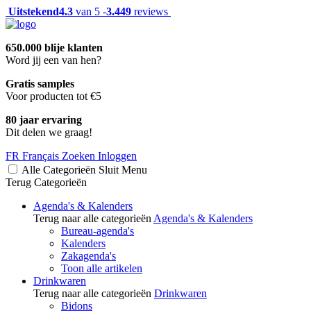
Uitstekend
4.3
van 5 -
3.449
reviews
650.000 blije klanten
Word jij een van hen?
Gratis samples
Voor producten tot €5
80 jaar ervaring
Dit delen we graag!
FR
Français
Zoeken
Inloggen
Alle Categorieën
Sluit
Menu
Terug
Categorieën
Agenda's & Kalenders
Terug naar alle categorieën
Agenda's & Kalenders
Bureau-agenda's
Kalenders
Zakagenda's
Toon alle artikelen
Drinkwaren
Terug naar alle categorieën
Drinkwaren
Bidons