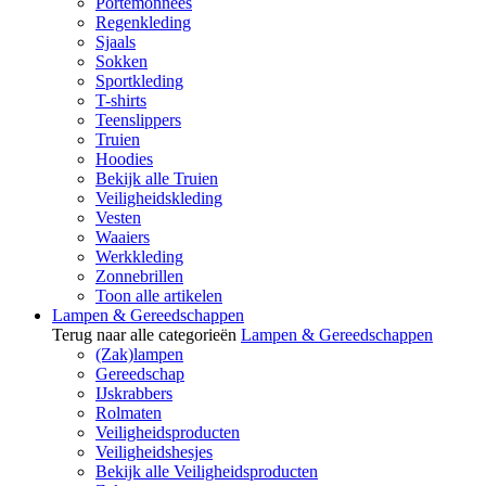
Portemonnees
Regenkleding
Sjaals
Sokken
Sportkleding
T-shirts
Teenslippers
Truien
Hoodies
Bekijk alle Truien
Veiligheidskleding
Vesten
Waaiers
Werkkleding
Zonnebrillen
Toon alle artikelen
Lampen & Gereedschappen
Terug naar alle categorieën
Lampen & Gereedschappen
(Zak)lampen
Gereedschap
IJskrabbers
Rolmaten
Veiligheidsproducten
Veiligheidshesjes
Bekijk alle Veiligheidsproducten