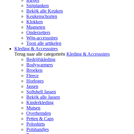
Rietjes
Snijplanken
Bekijk alle Keuken
Keukenschorten
Klokken
Magneten
Onderzetters
Wijn-accessoires
Toon alle artikelen
Kleding & Accessoires
Terug naar alle categorieën
Kleding & Accessoires
Bedrijfskleding
Bodywarmers
Broeken
Fleece
Horloges
Jassen
Softshell Jassen
Bekijk alle Jassen
Kinderkleding
Mutsen
Overhemden
Petten & Caps
Poloshirts
Polsbandjes