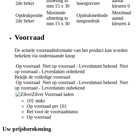
afmeting in
aantal
2de beker
lasergravure
mm
15 x 30
kleuren
0
Maximale
Maximaal
Opdrukpositie
Opdrukmethode
afmeting in
aantal
2de beker
tampondruk
mm
15 x 30
kleuren
4
Voorraad
De actuele voorraadinformatie van het product kan worden
bekeken via onderstaande knop
Op voorraad
Niet op voorraad - Leverdatum bekend
Niet
op voorraad - Leverdatum onbekend
Bekijk de volledige voorraad
Op voorraad
Niet op voorraad - Leverdatum bekend
Niet
op voorraad - Leverdatum onbekend
Zilver
Voorraad laden
{0} stuks
Op voorraad per {0}
Bel voor de voorraadstatus
Op voorraad
Uw prijsberekening