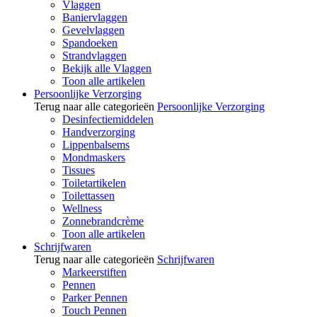
Vlaggen
Baniervlaggen
Gevelvlaggen
Spandoeken
Strandvlaggen
Bekijk alle Vlaggen
Toon alle artikelen
Persoonlijke Verzorging
Terug naar alle categorieën
Persoonlijke Verzorging
Desinfectiemiddelen
Handverzorging
Lippenbalsems
Mondmaskers
Tissues
Toiletartikelen
Toilettassen
Wellness
Zonnebrandcrème
Toon alle artikelen
Schrijfwaren
Terug naar alle categorieën
Schrijfwaren
Markeerstiften
Pennen
Parker Pennen
Touch Pennen