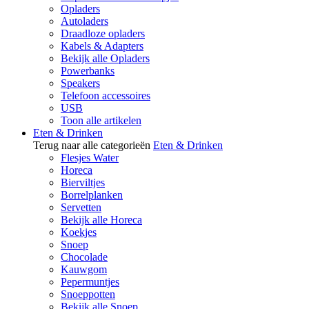
Opladers
Autoladers
Draadloze opladers
Kabels & Adapters
Bekijk alle Opladers
Powerbanks
Speakers
Telefoon accessoires
USB
Toon alle artikelen
Eten & Drinken
Terug naar alle categorieën
Eten & Drinken
Flesjes Water
Horeca
Bierviltjes
Borrelplanken
Servetten
Bekijk alle Horeca
Koekjes
Snoep
Chocolade
Kauwgom
Pepermuntjes
Snoeppotten
Bekijk alle Snoep