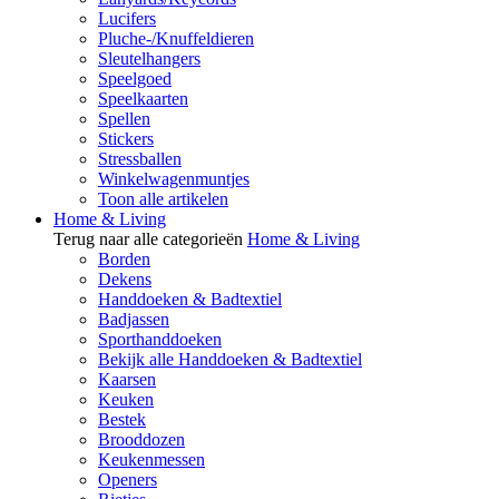
Lucifers
Pluche-/Knuffeldieren
Sleutelhangers
Speelgoed
Speelkaarten
Spellen
Stickers
Stressballen
Winkelwagenmuntjes
Toon alle artikelen
Home & Living
Terug naar alle categorieën
Home & Living
Borden
Dekens
Handdoeken & Badtextiel
Badjassen
Sporthanddoeken
Bekijk alle Handdoeken & Badtextiel
Kaarsen
Keuken
Bestek
Brooddozen
Keukenmessen
Openers