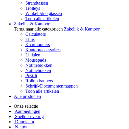
Strandtassen
Trolleys
Winkel-/draagtassen
Toon alle artikelen
Zakelijk & Kantoor
Terug naar alle categorieën
Zakelijk & Kantoor
Calculators
Etuis
Kaarthouders
Kantooraccessoires
Linialen
Mousepads
Notitieblokken
Notitieboeken
Post-It
Rollup banners
Schrijf-/Documentenmappen
Toon alle artikelen
Alle producten
Onze selectie
Aanbiedingen
Snelle Levering
Duurzaam
Nieuw