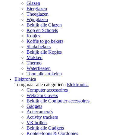
Glazen
Bierglazen
Theeglazen
Wijnglazen
Bekijk alle Glazen
Kop en Schotels
Kopjes
Koffie to go bekers
Shakebekers
Bekijk alle Kopjes
Mokken
Thermo
Waterflessen
Toon alle artikelen
Elektronica
Terug naar alle categorieën
Elektronica
Computer accessoires
Webcam Covers
Bekijk alle Computer accessoires
Gadgets
Actiecamera's
Activity trackers
VR brillen
Bekijk alle Gadgets
Koptelefoons & Oordopjes