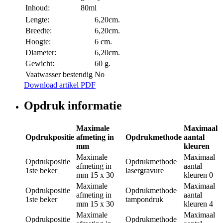
Inhoud:
80ml
Lengte:
6,20cm.
Breedte:
6,20cm.
Hoogte:
6 cm.
Diameter:
6,20cm.
Gewicht:
60 g.
Vaatwasser bestendig
No
Download artikel PDF
Opdruk informatie
Maximale
Maximaal
Opdrukpositie
afmeting in
Opdrukmethode
aantal
mm
kleuren
Maximale
Maximaal
Opdrukpositie
Opdrukmethode
afmeting in
aantal
1ste beker
lasergravure
mm
15 x 30
kleuren
0
Maximale
Maximaal
Opdrukpositie
Opdrukmethode
afmeting in
aantal
1ste beker
tampondruk
mm
15 x 30
kleuren
4
Maximale
Maximaal
Opdrukpositie
Opdrukmethode