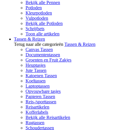
Bekijk alle Pennen
Potloden
Kleurpotloden
Vulpotloden
Bekijk alle Potloden
Schrijfsets
Toon alle artikelen
Tassen & Reizen
Terug naar alle categorieën
Tassen & Reizen
Canvas Tassen
Documententassen
Groenten en Fruit Zakjes
Heuptasjes
Jute Tassen
Katoenen Tassen
Koeltassen
Laptoptassen
Opvouwbare tasjes
Papieren Tassen
Reis-/sporttassen
Reisartikelen
Kofferlabels
Bekijk alle Reisartikelen
Rugtassen
Schoudertassen