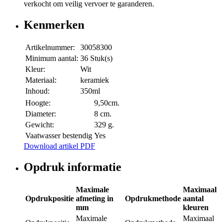
verkocht om veilig vervoer te garanderen.
Kenmerken
Artikelnummer:
30058300
Minimum aantal:
36 Stuk(s)
Kleur:
Wit
Materiaal:
keramiek
Inhoud:
350ml
Hoogte:
9,50cm.
Diameter:
8 cm.
Gewicht:
329 g.
Vaatwasser bestendig
Yes
Download artikel PDF
Opdruk informatie
Maximale
Maximaal
Opdrukpositie
afmeting in
Opdrukmethode
aantal
mm
kleuren
Maximale
Maximaal