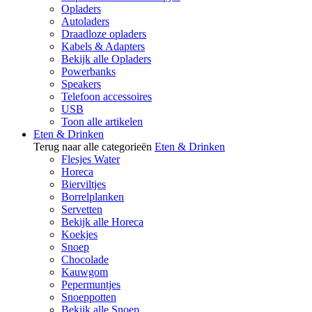
Opladers
Autoladers
Draadloze opladers
Kabels & Adapters
Bekijk alle Opladers
Powerbanks
Speakers
Telefoon accessoires
USB
Toon alle artikelen
Eten & Drinken
Terug naar alle categorieën
Eten & Drinken
Flesjes Water
Horeca
Bierviltjes
Borrelplanken
Servetten
Bekijk alle Horeca
Koekjes
Snoep
Chocolade
Kauwgom
Pepermuntjes
Snoeppotten
Bekijk alle Snoep