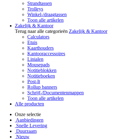
Strandtassen
Trolleys
Winkel-/draagtassen
Toon alle artikelen
Zakelijk & Kantoor
Terug naar alle categorieën
Zakelijk & Kantoor
Calculators
Etuis
Kaarthouders
Kantooraccessoires
Linialen
Mousepads
Notitieblokken
Notitieboeken
Post-It
Rollup banners
Schrijf-/Documentenmappen
Toon alle artikelen
Alle producten
Onze selectie
Aanbiedingen
Snelle Levering
Duurzaam
Nieuw