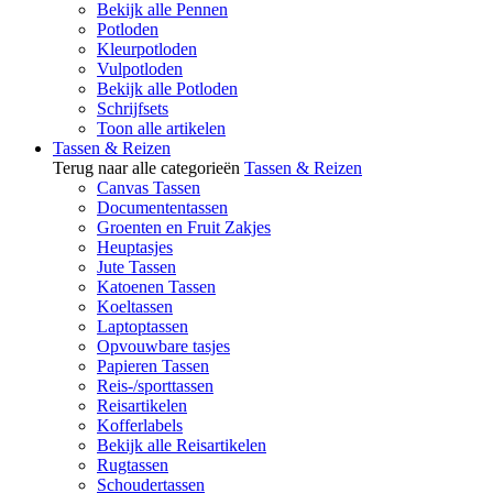
Bekijk alle Pennen
Potloden
Kleurpotloden
Vulpotloden
Bekijk alle Potloden
Schrijfsets
Toon alle artikelen
Tassen & Reizen
Terug naar alle categorieën
Tassen & Reizen
Canvas Tassen
Documententassen
Groenten en Fruit Zakjes
Heuptasjes
Jute Tassen
Katoenen Tassen
Koeltassen
Laptoptassen
Opvouwbare tasjes
Papieren Tassen
Reis-/sporttassen
Reisartikelen
Kofferlabels
Bekijk alle Reisartikelen
Rugtassen
Schoudertassen