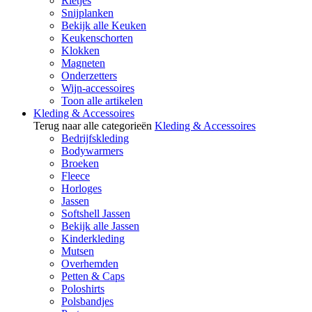
Rietjes
Snijplanken
Bekijk alle Keuken
Keukenschorten
Klokken
Magneten
Onderzetters
Wijn-accessoires
Toon alle artikelen
Kleding & Accessoires
Terug naar alle categorieën
Kleding & Accessoires
Bedrijfskleding
Bodywarmers
Broeken
Fleece
Horloges
Jassen
Softshell Jassen
Bekijk alle Jassen
Kinderkleding
Mutsen
Overhemden
Petten & Caps
Poloshirts
Polsbandjes