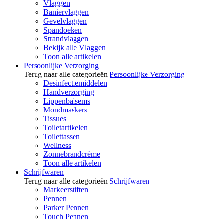
Vlaggen
Baniervlaggen
Gevelvlaggen
Spandoeken
Strandvlaggen
Bekijk alle Vlaggen
Toon alle artikelen
Persoonlijke Verzorging
Terug naar alle categorieën
Persoonlijke Verzorging
Desinfectiemiddelen
Handverzorging
Lippenbalsems
Mondmaskers
Tissues
Toiletartikelen
Toilettassen
Wellness
Zonnebrandcrème
Toon alle artikelen
Schrijfwaren
Terug naar alle categorieën
Schrijfwaren
Markeerstiften
Pennen
Parker Pennen
Touch Pennen