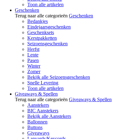
Toon alle artikelen
Geschenken
Terug naar alle categorieën
Geschenken
Bedankjes
Eindejaarsgeschenken
Geschenksets
Kerstpakketten
Seizoensgeschenken
Herfst
Lente
Pasen
Winter
Zomer
Bekijk alle Seizoensgeschenken
Snelle Levering
Toon alle artikelen
Giveaways & Spellen
Terug naar alle categorieën
Giveaways & Spellen
Aanstekers
BIC Aanstekers
Bekijk alle Aanstekers
Ballonnen
Buttons
Giveaways
Lanyards/Keycords