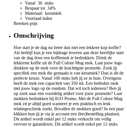
Vanaf 36 stuks
Bespaar tot 34%
Materiaal: keramiek
Voorraad laden
Bereken prijs
Omschrijving
Hoe start je de dag nu beter dan met een lekkere kop koffie?
Als bedrijf kun je een bijdrage leveren aan deze heerlijke start
van de dag door een koffiemok te bedrukken. Drink de
lekkerste koffie uit de Full Colour Mug mok. Laat jouw logo
drukken op de mok voor de krachtigste promotie. Zoek jij
specifiek een mok die gemaakt is van keramiek? Dan is dit de
perfecte keuze. Vanaf 100 stuks heb jij ze in huis. Overigens
heeft de mok een capaciteit van 350 ml. Een bedrukte mok
met jouw logo op de rondom. Dat wil toch iedereen? Ben jij
op zoek naar een voordelig artikel voor jouw promotie? Laat
mokken bedrukken bij IGO Promo. Met de Full Colour Mug
mok zit je altijd goed wanneer je een praktisch en leuk
relatiegeschenk zoekt. Bevallen de mokken goed? In een paar
klikken kun jij je via je account een (her)bestelling plaatsen.
Dit artikel wordt enkel per 12 stuks verkocht om veilig
vervoer te garanderen. Dit artikel wordt enkel per 12 stuks