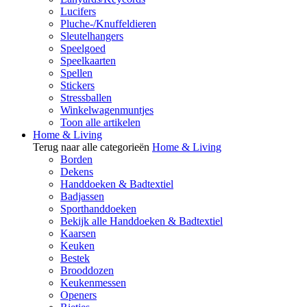
Lucifers
Pluche-/Knuffeldieren
Sleutelhangers
Speelgoed
Speelkaarten
Spellen
Stickers
Stressballen
Winkelwagenmuntjes
Toon alle artikelen
Home & Living
Terug naar alle categorieën
Home & Living
Borden
Dekens
Handdoeken & Badtextiel
Badjassen
Sporthanddoeken
Bekijk alle Handdoeken & Badtextiel
Kaarsen
Keuken
Bestek
Brooddozen
Keukenmessen
Openers