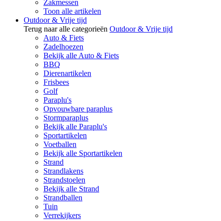
Zakmessen
Toon alle artikelen
Outdoor & Vrije tijd
Terug naar alle categorieën
Outdoor & Vrije tijd
Auto & Fiets
Zadelhoezen
Bekijk alle Auto & Fiets
BBQ
Dierenartikelen
Frisbees
Golf
Paraplu's
Opvouwbare paraplus
Stormparaplus
Bekijk alle Paraplu's
Sportartikelen
Voetballen
Bekijk alle Sportartikelen
Strand
Strandlakens
Strandstoelen
Bekijk alle Strand
Strandballen
Tuin
Verrekijkers