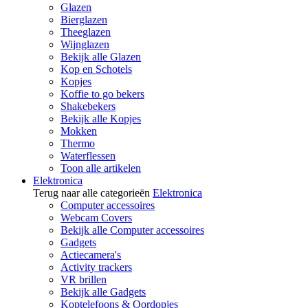
Glazen
Bierglazen
Theeglazen
Wijnglazen
Bekijk alle Glazen
Kop en Schotels
Kopjes
Koffie to go bekers
Shakebekers
Bekijk alle Kopjes
Mokken
Thermo
Waterflessen
Toon alle artikelen
Elektronica
Terug naar alle categorieën
Elektronica
Computer accessoires
Webcam Covers
Bekijk alle Computer accessoires
Gadgets
Actiecamera's
Activity trackers
VR brillen
Bekijk alle Gadgets
Koptelefoons & Oordopjes