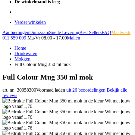
De winkelmand is leeg
Verder winkelen
Aanbiedingen
Duurzaam
Snelle Levering
Best Sellers
FAQ
Maatwerk
011 559 009
Ma-Vr 08.00 - 17.00
Mailen
Home
Drinkwaren
Mokken
Full Colour Mug 350 ml mok
Full Colour Mug 350 ml mok
art. nr. 30058300
Voorraad laden
uit 26 beoordelingen
Bekijk alle
reviews