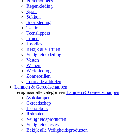
Portemonnees
Regenkleding
Sjaals
Sokken
Sportkleding
T-shirts
Teenslippers
Truien
Hoodies
Bekijk alle Truien
Veiligheidskleding
Vesten
Waaiers
Werkkleding
Zonnebrillen
Toon alle artikelen
Lampen & Gereedschappen
Terug naar alle categorieën
Lampen & Gereedschappen
(Zak)lampen
Gereedschap
IJskrabbers
Rolmaten
Veiligheidsproducten
Veiligheidshesjes
Bekijk alle Veiligheidsproducten