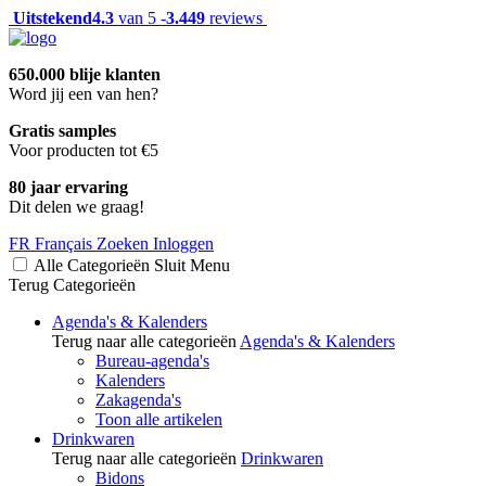
Uitstekend
4.3
van 5 -
3.449
reviews
650.000 blije klanten
Word jij een van hen?
Gratis samples
Voor producten tot €5
80 jaar ervaring
Dit delen we graag!
FR
Français
Zoeken
Inloggen
Alle Categorieën
Sluit
Menu
Terug
Categorieën
Agenda's & Kalenders
Terug naar alle categorieën
Agenda's & Kalenders
Bureau-agenda's
Kalenders
Zakagenda's
Toon alle artikelen
Drinkwaren
Terug naar alle categorieën
Drinkwaren
Bidons