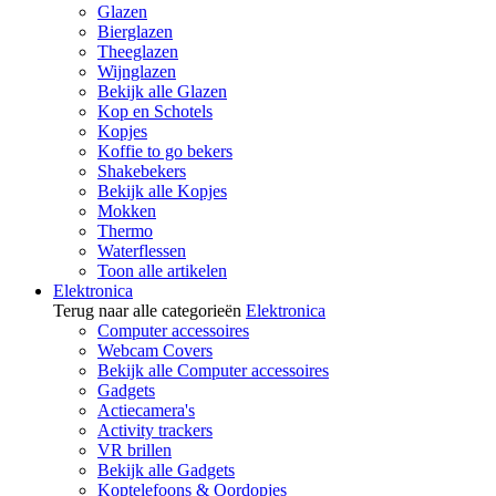
Glazen
Bierglazen
Theeglazen
Wijnglazen
Bekijk alle Glazen
Kop en Schotels
Kopjes
Koffie to go bekers
Shakebekers
Bekijk alle Kopjes
Mokken
Thermo
Waterflessen
Toon alle artikelen
Elektronica
Terug naar alle categorieën
Elektronica
Computer accessoires
Webcam Covers
Bekijk alle Computer accessoires
Gadgets
Actiecamera's
Activity trackers
VR brillen
Bekijk alle Gadgets
Koptelefoons & Oordopjes