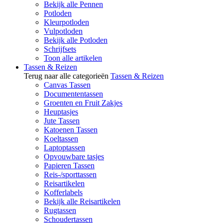
Bekijk alle Pennen
Potloden
Kleurpotloden
Vulpotloden
Bekijk alle Potloden
Schrijfsets
Toon alle artikelen
Tassen & Reizen
Terug naar alle categorieën
Tassen & Reizen
Canvas Tassen
Documententassen
Groenten en Fruit Zakjes
Heuptasjes
Jute Tassen
Katoenen Tassen
Koeltassen
Laptoptassen
Opvouwbare tasjes
Papieren Tassen
Reis-/sporttassen
Reisartikelen
Kofferlabels
Bekijk alle Reisartikelen
Rugtassen
Schoudertassen