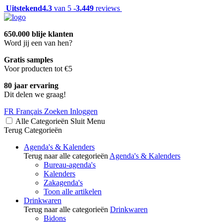
Uitstekend
4.3
van 5 -
3.449
reviews
650.000 blije klanten
Word jij een van hen?
Gratis samples
Voor producten tot €5
80 jaar ervaring
Dit delen we graag!
FR
Français
Zoeken
Inloggen
Alle Categorieën
Sluit
Menu
Terug
Categorieën
Agenda's & Kalenders
Terug naar alle categorieën
Agenda's & Kalenders
Bureau-agenda's
Kalenders
Zakagenda's
Toon alle artikelen
Drinkwaren
Terug naar alle categorieën
Drinkwaren
Bidons