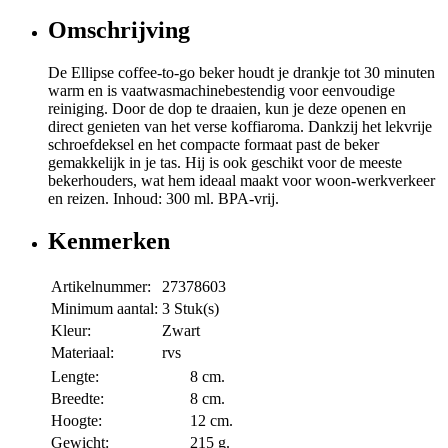
Omschrijving
De Ellipse coffee-to-go beker houdt je drankje tot 30 minuten
warm en is vaatwasmachinebestendig voor eenvoudige
reiniging. Door de dop te draaien, kun je deze openen en
direct genieten van het verse koffiaroma. Dankzij het lekvrije
schroefdeksel en het compacte formaat past de beker
gemakkelijk in je tas. Hij is ook geschikt voor de meeste
bekerhouders, wat hem ideaal maakt voor woon-werkverkeer
en reizen. Inhoud: 300 ml. BPA-vrij.
Kenmerken
Artikelnummer:
27378603
Minimum aantal:
3 Stuk(s)
Kleur:
Zwart
Materiaal:
rvs
Lengte:
8 cm.
Breedte:
8 cm.
Hoogte:
12 cm.
Gewicht:
215 g.