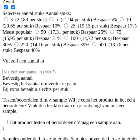
Zwart
Selecteer aantal stuks
Aantal stuks:
3 (22,89 per stuk)
5 (21,94 per stuk)
Bespaar 5%
10
(20,65 per stuk)
Bespaar 10%
25 (19,15 per stuk)
Bespaar 17%
Meest populair
50 (17,31 per stuk)
Bespaar 25%
75
(15,95 per stuk)
Bespaar 31%
100 (14,72 per stuk)
Bespaar
36%
250 (14,16 per stuk)
Bespaar 39%
500 (13,76 per
stuk)
Bespaar 40%
Vul zelf een aantal in
Bevestig aantal
Bevestig het aantal om verder te gaan
Bij
extra betaalt u slechts
per stuk
Testen/beoordelen d.m.v. sample
Wil je eerst het product in het echt
beoordelen? Vink de checkbox aan en je ontvangt van ons een
sample.
Dit product testen of beoordelen? Vraag een sample aan.
i
Samples onder de € 5,- zijn gratis. Samples boven de € 5,- zijn gratis