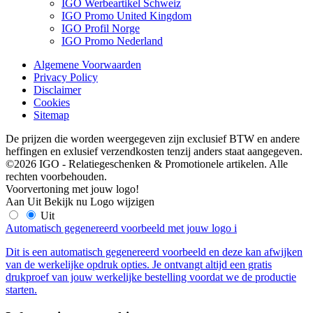
IGO Werbeartikel Schweiz
IGO Promo United Kingdom
IGO Profil Norge
IGO Promo Nederland
Algemene Voorwaarden
Privacy Policy
Disclaimer
Cookies
Sitemap
De prijzen die worden weergegeven zijn exclusief BTW en andere
heffingen en exlusief verzendkosten tenzij anders staat aangegeven.
©2026 IGO - Relatiegeschenken & Promotionele artikelen. Alle
rechten voorbehouden.
Voorvertoning met jouw logo!
Aan
Uit
Bekijk nu
Logo wijzigen
Uit
Automatisch gegenereerd voorbeeld met jouw logo
i
Dit is een automatisch gegenereerd voorbeeld en deze kan afwijken
van de werkelijke opdruk opties. Je ontvangt altijd een gratis
drukproef van jouw werkelijke bestelling voordat we de productie
starten.