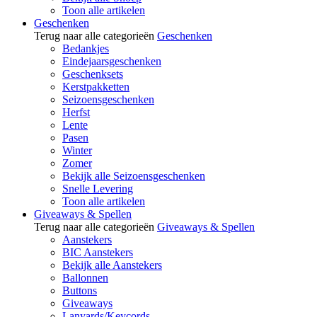
Toon alle artikelen
Geschenken
Terug naar alle categorieën
Geschenken
Bedankjes
Eindejaarsgeschenken
Geschenksets
Kerstpakketten
Seizoensgeschenken
Herfst
Lente
Pasen
Winter
Zomer
Bekijk alle Seizoensgeschenken
Snelle Levering
Toon alle artikelen
Giveaways & Spellen
Terug naar alle categorieën
Giveaways & Spellen
Aanstekers
BIC Aanstekers
Bekijk alle Aanstekers
Ballonnen
Buttons
Giveaways
Lanyards/Keycords