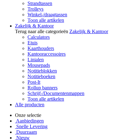
Strandtassen
Trolleys
Winkel-/draagtassen
Toon alle artikelen
Zakelijk & Kantoor
Terug naar alle categorieën
Zakelijk & Kantoor
Calculators
Etuis
Kaarthouders
Kantooraccessoires
Linialen
Mousepads
Notitieblokken
Notitieboeken
Post-It
Rollup banners
Schrijf-/Documentenmappen
Toon alle artikelen
Alle producten
Onze selectie
Aanbiedingen
Snelle Levering
Duurzaam
Nieuw