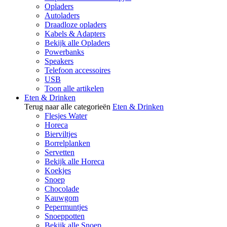
Opladers
Autoladers
Draadloze opladers
Kabels & Adapters
Bekijk alle Opladers
Powerbanks
Speakers
Telefoon accessoires
USB
Toon alle artikelen
Eten & Drinken
Terug naar alle categorieën
Eten & Drinken
Flesjes Water
Horeca
Bierviltjes
Borrelplanken
Servetten
Bekijk alle Horeca
Koekjes
Snoep
Chocolade
Kauwgom
Pepermuntjes
Snoeppotten
Bekijk alle Snoep