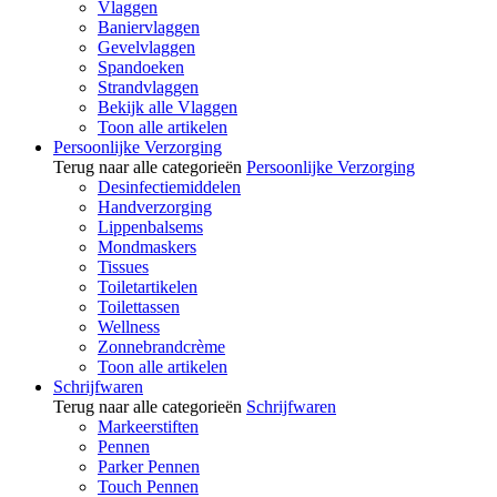
Vlaggen
Baniervlaggen
Gevelvlaggen
Spandoeken
Strandvlaggen
Bekijk alle Vlaggen
Toon alle artikelen
Persoonlijke Verzorging
Terug naar alle categorieën
Persoonlijke Verzorging
Desinfectiemiddelen
Handverzorging
Lippenbalsems
Mondmaskers
Tissues
Toiletartikelen
Toilettassen
Wellness
Zonnebrandcrème
Toon alle artikelen
Schrijfwaren
Terug naar alle categorieën
Schrijfwaren
Markeerstiften
Pennen
Parker Pennen
Touch Pennen