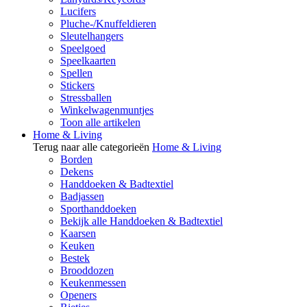
Lucifers
Pluche-/Knuffeldieren
Sleutelhangers
Speelgoed
Speelkaarten
Spellen
Stickers
Stressballen
Winkelwagenmuntjes
Toon alle artikelen
Home & Living
Terug naar alle categorieën
Home & Living
Borden
Dekens
Handdoeken & Badtextiel
Badjassen
Sporthanddoeken
Bekijk alle Handdoeken & Badtextiel
Kaarsen
Keuken
Bestek
Brooddozen
Keukenmessen
Openers