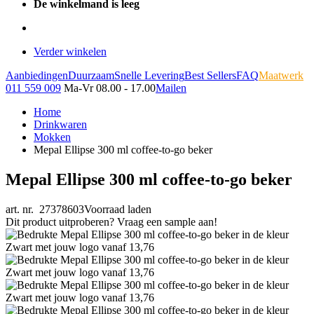
De winkelmand is leeg
Verder winkelen
Aanbiedingen
Duurzaam
Snelle Levering
Best Sellers
FAQ
Maatwerk
011 559 009
Ma-Vr 08.00 - 17.00
Mailen
Home
Drinkwaren
Mokken
Mepal Ellipse 300 ml coffee-to-go beker
Mepal Ellipse 300 ml coffee-to-go beker
art. nr. 27378603
Voorraad laden
Dit product uitproberen? Vraag een sample aan!