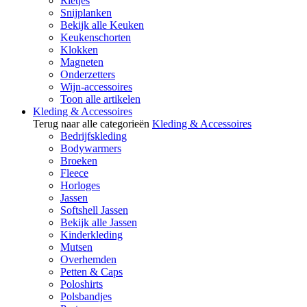
Rietjes
Snijplanken
Bekijk alle Keuken
Keukenschorten
Klokken
Magneten
Onderzetters
Wijn-accessoires
Toon alle artikelen
Kleding & Accessoires
Terug naar alle categorieën
Kleding & Accessoires
Bedrijfskleding
Bodywarmers
Broeken
Fleece
Horloges
Jassen
Softshell Jassen
Bekijk alle Jassen
Kinderkleding
Mutsen
Overhemden
Petten & Caps
Poloshirts
Polsbandjes