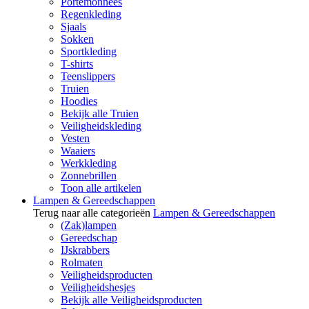
Portemonnees
Regenkleding
Sjaals
Sokken
Sportkleding
T-shirts
Teenslippers
Truien
Hoodies
Bekijk alle Truien
Veiligheidskleding
Vesten
Waaiers
Werkkleding
Zonnebrillen
Toon alle artikelen
Lampen & Gereedschappen
Terug naar alle categorieën
Lampen & Gereedschappen
(Zak)lampen
Gereedschap
IJskrabbers
Rolmaten
Veiligheidsproducten
Veiligheidshesjes
Bekijk alle Veiligheidsproducten