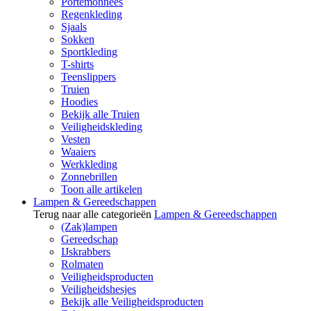
Portemonnees
Regenkleding
Sjaals
Sokken
Sportkleding
T-shirts
Teenslippers
Truien
Hoodies
Bekijk alle Truien
Veiligheidskleding
Vesten
Waaiers
Werkkleding
Zonnebrillen
Toon alle artikelen
Lampen & Gereedschappen
Terug naar alle categorieën
Lampen & Gereedschappen
(Zak)lampen
Gereedschap
IJskrabbers
Rolmaten
Veiligheidsproducten
Veiligheidshesjes
Bekijk alle Veiligheidsproducten