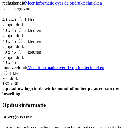
rechtshandig
Meer informatie over de opdruktechnieken
lasergravure
40 x 45
1 kleur
tampondruk
40 x 45
2 kleuren
tampondruk
40 x 45
3 kleuren
tampondruk
40 x 45
4 kleuren
tampondruk
40 x 45
rond zeefdruk
Meer informatie over de opdruktechnieken
1 kleur
zeefdruk
130 x 30
Upload uw logo in de winkelmand of na het plaatsen van uw
bestelling.
Opdrukinformatie
lasergravure
Lasergravure is een techniek welke gebeurt met een laserstraal die