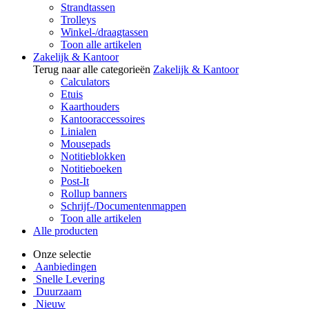
Strandtassen
Trolleys
Winkel-/draagtassen
Toon alle artikelen
Zakelijk & Kantoor
Terug naar alle categorieën
Zakelijk & Kantoor
Calculators
Etuis
Kaarthouders
Kantooraccessoires
Linialen
Mousepads
Notitieblokken
Notitieboeken
Post-It
Rollup banners
Schrijf-/Documentenmappen
Toon alle artikelen
Alle producten
Onze selectie
Aanbiedingen
Snelle Levering
Duurzaam
Nieuw