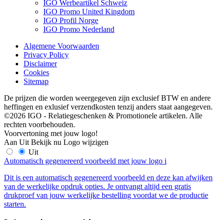
IGO Werbeartikel Schweiz
IGO Promo United Kingdom
IGO Profil Norge
IGO Promo Nederland
Algemene Voorwaarden
Privacy Policy
Disclaimer
Cookies
Sitemap
De prijzen die worden weergegeven zijn exclusief BTW en andere
heffingen en exlusief verzendkosten tenzij anders staat aangegeven.
©2026 IGO - Relatiegeschenken & Promotionele artikelen. Alle
rechten voorbehouden.
Voorvertoning met jouw logo!
Aan
Uit
Bekijk nu
Logo wijzigen
Uit
Automatisch gegenereerd voorbeeld met jouw logo
i
Dit is een automatisch gegenereerd voorbeeld en deze kan afwijken
van de werkelijke opdruk opties. Je ontvangt altijd een gratis
drukproef van jouw werkelijke bestelling voordat we de productie
starten.