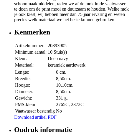
schoonmaakmiddelen, raden we af de mok in de vaatwasser
te doen om de print mooi en duurzaam te houden. Welke mok
je ook kiest, wij hebben meer dan 75 jaar ervaring en weten
precies welk materiaal we het beste kunnen gebruiken.
Kenmerken
Artikelnummer:
20893905
Minimum aantal:
10 Stuk(s)
Kleur:
Deep navy
Materiaal:
keramiek aardewerk
Lengte:
0 cm.
Breedte:
8,50cm.
Hoogte:
10,10cm.
Diameter:
8,50cm.
Gewicht:
331 g.
PMS-kleur
2765C, 2372C
Vaatwasser bestendig
No
Download artikel PDF
Opdruk informatie