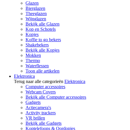
Glazen
Bierglazen
Theeglazen
Wijnglazen
Bekijk alle Glazen
Kop en Schotels
Kopjes
Koffie to go bekers
Shakebekers
Bekijk alle Kopjes
Mokken
Thermo
Waterflessen
Toon alle artikelen
Elektronica
Terug naar alle categorieën
Elektronica
Computer accessoires
Webcam Covers
Bekijk alle Computer accessoires
Gadgets
Actiecamera's
Activity trackers
VR brillen
Bekijk alle Gadgets
Koptelefoons & Oordopjes