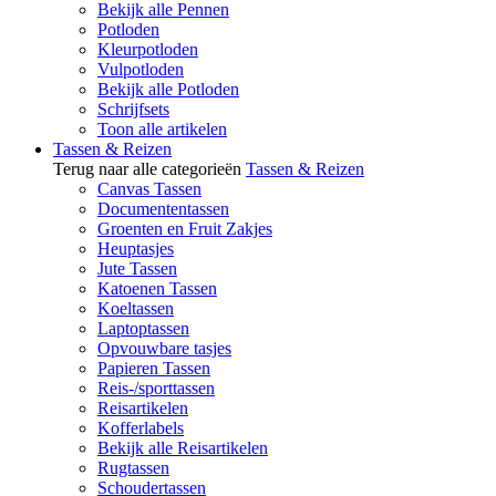
Bekijk alle Pennen
Potloden
Kleurpotloden
Vulpotloden
Bekijk alle Potloden
Schrijfsets
Toon alle artikelen
Tassen & Reizen
Terug naar alle categorieën
Tassen & Reizen
Canvas Tassen
Documententassen
Groenten en Fruit Zakjes
Heuptasjes
Jute Tassen
Katoenen Tassen
Koeltassen
Laptoptassen
Opvouwbare tasjes
Papieren Tassen
Reis-/sporttassen
Reisartikelen
Kofferlabels
Bekijk alle Reisartikelen
Rugtassen
Schoudertassen