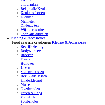
Rietjes
Snijplanken
Bekijk alle Keuken
Keukenschorten
Klokken
Magneten
Onderzetters
Wijn-accessoires
Toon alle artikelen
Kleding & Accessoires
Terug naar alle categorieën
Kleding & Accessoires
Bedrijfskleding
Bodywarmers
Broeken
Fleece
Horloges
Jassen
Softshell Jassen
Bekijk alle Jassen
Kinderkleding
Mutsen
Overhemden
Petten & Caps
Poloshirts
Polsbandjes