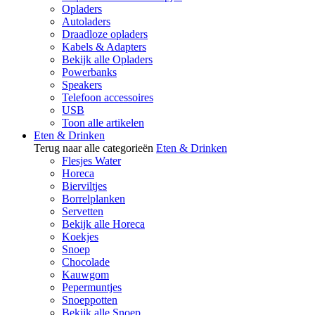
Opladers
Autoladers
Draadloze opladers
Kabels & Adapters
Bekijk alle Opladers
Powerbanks
Speakers
Telefoon accessoires
USB
Toon alle artikelen
Eten & Drinken
Terug naar alle categorieën
Eten & Drinken
Flesjes Water
Horeca
Bierviltjes
Borrelplanken
Servetten
Bekijk alle Horeca
Koekjes
Snoep
Chocolade
Kauwgom
Pepermuntjes
Snoeppotten
Bekijk alle Snoep