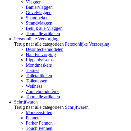
Vlaggen
Baniervlaggen
Gevelvlaggen
Spandoeken
Strandvlaggen
Bekijk alle Vlaggen
Toon alle artikelen
Persoonlijke Verzorging
Terug naar alle categorieën
Persoonlijke Verzorging
Desinfectiemiddelen
Handverzorging
Lippenbalsems
Mondmaskers
Tissues
Toiletartikelen
Toilettassen
Wellness
Zonnebrandcrème
Toon alle artikelen
Schrijfwaren
Terug naar alle categorieën
Schrijfwaren
Markeerstiften
Pennen
Parker Pennen
Touch Pennen