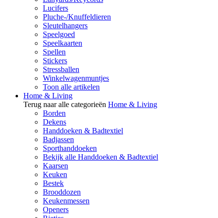
Lucifers
Pluche-/Knuffeldieren
Sleutelhangers
Speelgoed
Speelkaarten
Spellen
Stickers
Stressballen
Winkelwagenmuntjes
Toon alle artikelen
Home & Living
Terug naar alle categorieën
Home & Living
Borden
Dekens
Handdoeken & Badtextiel
Badjassen
Sporthanddoeken
Bekijk alle Handdoeken & Badtextiel
Kaarsen
Keuken
Bestek
Brooddozen
Keukenmessen
Openers