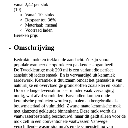
vanaf
2,42
per stuk
(19)
Vanaf 10 stuks
Bespaar tot 36%
Materiaal: metaal
Voorraad laden
Bereken prijs
Omschrijving
Bedrukte mokken trekken de aandacht. Ze zijn vooral
populair wanneer de opdruk een pakkende slogan heeft.
De Tweekleurige mok 290 ml is een variant die perfect
aansluit bij ieders smaak. En is vervaardigd uit keramiek
aardewerk. Keramiek is duurzaam omdat het gemaakt is van
natuurlijke en overvloedige grondstoffen zoals klei en kaolin.
Door de lange levensduur is er minder vaak vervanging
nodig, wat afval vermindert. Bovendien kunnen oude
keramische producten worden gemalen en hergebruikt als
bouwmateriaal of vulmiddel. Zwarte matte keramische mok
met glanzend gekleurde binnenkant. Deze mok wordt als
vaatwasserbestendig beschouwd, maar dit geldt alleen voor de
mok zelf in een conventionele vaatwasser. Vanwege
verschillende wasprogramma's en de samenstelling van