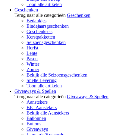
Toon alle artikelen
Geschenken
Terug naar alle categorieën
Geschenken
Bedankjes
Eindejaarsgeschenken
Geschenksets
Kerstpakketten
Seizoensgeschenken
Herfst
Lente
Pasen
Winter
Zomer
Bekijk alle Seizoensgeschenken
Snelle Levering
Toon alle artikelen
Giveaways & Spellen
Terug naar alle categorieën
Giveaways & Spellen
Aanstekers
BIC Aanstekers
Bekijk alle Aanstekers
Ballonnen
Buttons
Giveaways
Lanyards/Keycords