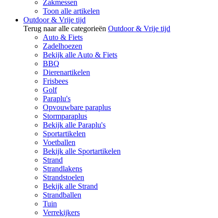
Zakmessen
Toon alle artikelen
Outdoor & Vrije tijd
Terug naar alle categorieën
Outdoor & Vrije tijd
Auto & Fiets
Zadelhoezen
Bekijk alle Auto & Fiets
BBQ
Dierenartikelen
Frisbees
Golf
Paraplu's
Opvouwbare paraplus
Stormparaplus
Bekijk alle Paraplu's
Sportartikelen
Voetballen
Bekijk alle Sportartikelen
Strand
Strandlakens
Strandstoelen
Bekijk alle Strand
Strandballen
Tuin
Verrekijkers