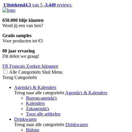
Uitstekend
4.3
van 5 -
3.449
reviews
650.000 blije klanten
Word jij een van hen?
Gratis samples
Voor producten tot €5
80 jaar ervaring
Dit delen we graag!
FR
Français
Zoeken
Inloggen
Alle Categorieën
Sluit
Menu
Terug
Categorieën
Agenda's & Kalenders
Terug naar alle categorieën
Agenda's & Kalenders
Bureau-agenda's
Kalenders
Zakagenda's
Toon alle artikelen
Drinkwaren
Terug naar alle categorieën
Drinkwaren
Bidons