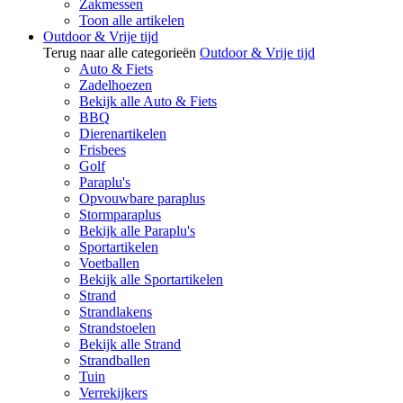
Zakmessen
Toon alle artikelen
Outdoor & Vrije tijd
Terug naar alle categorieën
Outdoor & Vrije tijd
Auto & Fiets
Zadelhoezen
Bekijk alle Auto & Fiets
BBQ
Dierenartikelen
Frisbees
Golf
Paraplu's
Opvouwbare paraplus
Stormparaplus
Bekijk alle Paraplu's
Sportartikelen
Voetballen
Bekijk alle Sportartikelen
Strand
Strandlakens
Strandstoelen
Bekijk alle Strand
Strandballen
Tuin
Verrekijkers