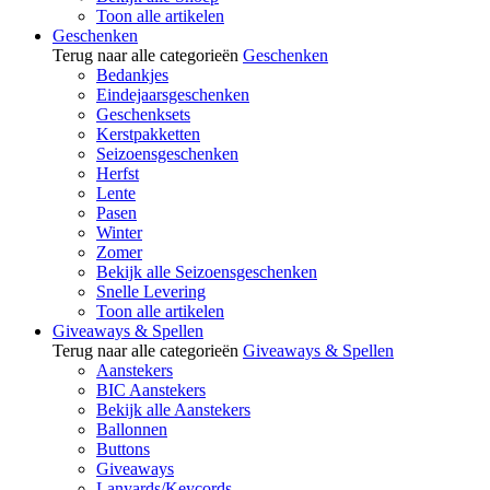
Toon alle artikelen
Geschenken
Terug naar alle categorieën
Geschenken
Bedankjes
Eindejaarsgeschenken
Geschenksets
Kerstpakketten
Seizoensgeschenken
Herfst
Lente
Pasen
Winter
Zomer
Bekijk alle Seizoensgeschenken
Snelle Levering
Toon alle artikelen
Giveaways & Spellen
Terug naar alle categorieën
Giveaways & Spellen
Aanstekers
BIC Aanstekers
Bekijk alle Aanstekers
Ballonnen
Buttons
Giveaways
Lanyards/Keycords