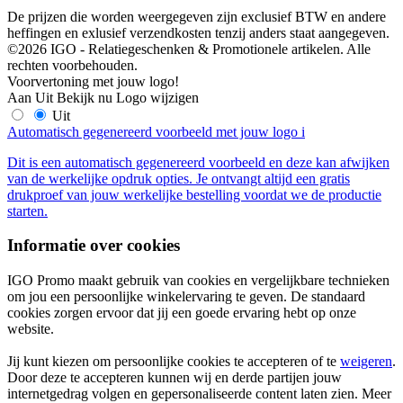
De prijzen die worden weergegeven zijn exclusief BTW en andere
heffingen en exlusief verzendkosten tenzij anders staat aangegeven.
©2026 IGO - Relatiegeschenken & Promotionele artikelen. Alle
rechten voorbehouden.
Voorvertoning met jouw logo!
Aan
Uit
Bekijk nu
Logo wijzigen
Uit
Automatisch gegenereerd voorbeeld met jouw logo
i
Dit is een automatisch gegenereerd voorbeeld en deze kan afwijken
van de werkelijke opdruk opties. Je ontvangt altijd een gratis
drukproef van jouw werkelijke bestelling voordat we de productie
starten.
Informatie over cookies
IGO Promo maakt gebruik van cookies en vergelijkbare technieken
om jou een persoonlijke winkelervaring te geven. De standaard
cookies zorgen ervoor dat jij een goede ervaring hebt op onze
website.
Jij kunt kiezen om persoonlijke cookies te accepteren of te
weigeren
.
Door deze te accepteren kunnen wij en derde partijen jouw
internetgedrag volgen en gepersonaliseerde content laten zien. Meer