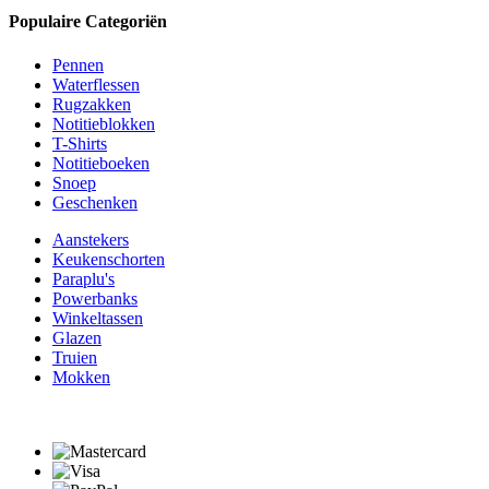
Populaire Categoriën
Pennen
Waterflessen
Rugzakken
Notitieblokken
T-Shirts
Notitieboeken
Snoep
Geschenken
Aanstekers
Keukenschorten
Paraplu's
Powerbanks
Winkeltassen
Glazen
Truien
Mokken