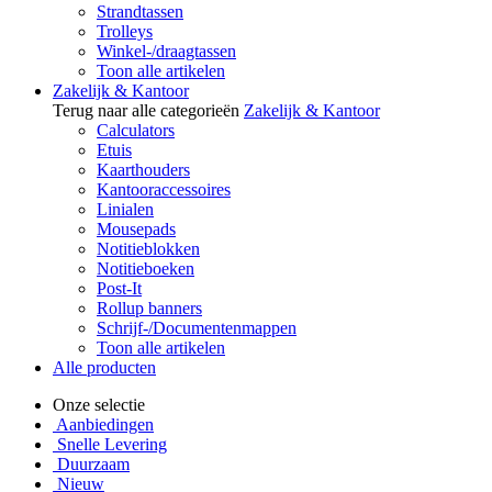
Strandtassen
Trolleys
Winkel-/draagtassen
Toon alle artikelen
Zakelijk & Kantoor
Terug naar alle categorieën
Zakelijk & Kantoor
Calculators
Etuis
Kaarthouders
Kantooraccessoires
Linialen
Mousepads
Notitieblokken
Notitieboeken
Post-It
Rollup banners
Schrijf-/Documentenmappen
Toon alle artikelen
Alle producten
Onze selectie
Aanbiedingen
Snelle Levering
Duurzaam
Nieuw