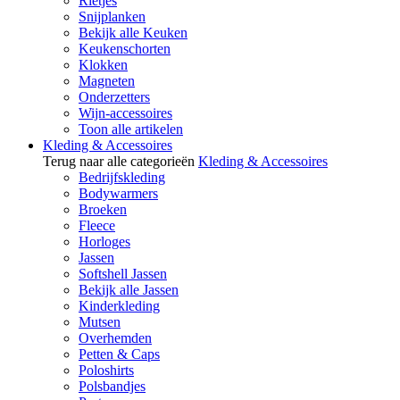
Rietjes
Snijplanken
Bekijk alle Keuken
Keukenschorten
Klokken
Magneten
Onderzetters
Wijn-accessoires
Toon alle artikelen
Kleding & Accessoires
Terug naar alle categorieën
Kleding & Accessoires
Bedrijfskleding
Bodywarmers
Broeken
Fleece
Horloges
Jassen
Softshell Jassen
Bekijk alle Jassen
Kinderkleding
Mutsen
Overhemden
Petten & Caps
Poloshirts
Polsbandjes