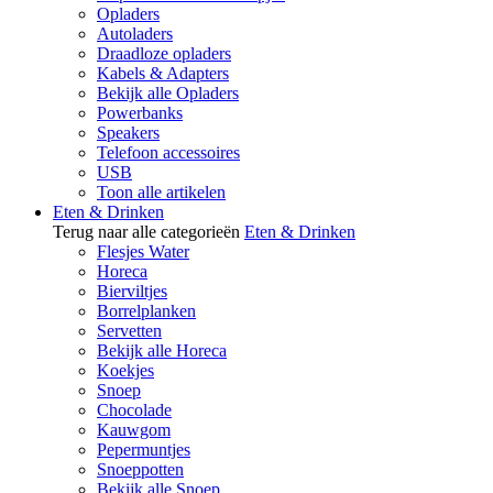
Opladers
Autoladers
Draadloze opladers
Kabels & Adapters
Bekijk alle Opladers
Powerbanks
Speakers
Telefoon accessoires
USB
Toon alle artikelen
Eten & Drinken
Terug naar alle categorieën
Eten & Drinken
Flesjes Water
Horeca
Bierviltjes
Borrelplanken
Servetten
Bekijk alle Horeca
Koekjes
Snoep
Chocolade
Kauwgom
Pepermuntjes
Snoeppotten
Bekijk alle Snoep