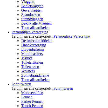
Vlaggen
Baniervlaggen
Gevelvlaggen
Spandoeken
Strandvlaggen
Bekijk alle Vlaggen
Toon alle artikelen
Persoonlijke Verzorging
Terug naar alle categorieën
Persoonlijke Verzorging
Desinfectiemiddelen
Handverzorging
Lippenbalsems
Mondmaskers
Tissues
Toiletartikelen
Toilettassen
Wellness
Zonnebrandcrème
Toon alle artikelen
Schrijfwaren
Terug naar alle categorieën
Schrijfwaren
Markeerstiften
Pennen
Parker Pennen
Touch Pennen