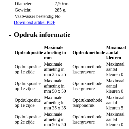
Diameter:
7,50cm.
Gewicht:
285 g.
Vaatwasser bestendig
No
Download artikel PDF
Opdruk informatie
Maximale
Maximaal
Opdrukpositie
afmeting in
Opdrukmethode
aantal
mm
kleuren
Maximale
Maximaal
Opdrukpositie
Opdrukmethode
afmeting in
aantal
op 1e zijde
lasergravure
mm
25 x 25
kleuren
0
Maximale
Maximaal
Opdrukpositie
Opdrukmethode
afmeting in
aantal
op 1e zijde
lasergravure
mm
50 x 50
kleuren
0
Maximale
Maximaal
Opdrukpositie
Opdrukmethode
afmeting in
aantal
op 1e zijde
tampondruk
mm
35 x 35
kleuren
5
Maximale
Maximaal
Opdrukpositie
Opdrukmethode
afmeting in
aantal
op 2e zijde
lasergravure
mm
50 x 50
kleuren
0