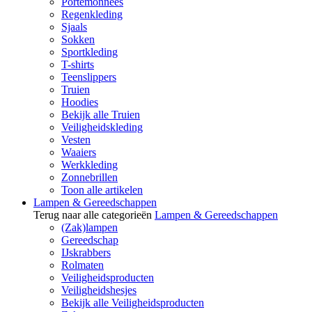
Portemonnees
Regenkleding
Sjaals
Sokken
Sportkleding
T-shirts
Teenslippers
Truien
Hoodies
Bekijk alle Truien
Veiligheidskleding
Vesten
Waaiers
Werkkleding
Zonnebrillen
Toon alle artikelen
Lampen & Gereedschappen
Terug naar alle categorieën
Lampen & Gereedschappen
(Zak)lampen
Gereedschap
IJskrabbers
Rolmaten
Veiligheidsproducten
Veiligheidshesjes
Bekijk alle Veiligheidsproducten