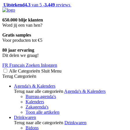
Uitstekend
4.3
van 5 -
3.449
reviews
650.000 blije klanten
Word jij een van hen?
Gratis samples
Voor producten tot €5
80 jaar ervaring
Dit delen we graag!
FR
Français
Zoeken
Inloggen
Alle Categorieën
Sluit
Menu
Terug
Categorieën
Agenda's & Kalenders
Terug naar alle categorieën
Agenda's & Kalenders
Bureau-agenda's
Kalenders
Zakagenda's
Toon alle artikelen
Drinkwaren
Terug naar alle categorieën
Drinkwaren
Bidons