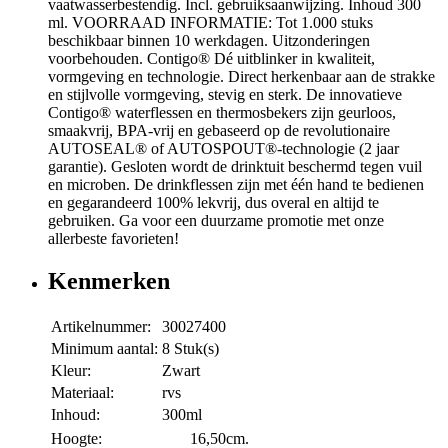
vaatwasserbestendig. Incl. gebruiksaanwijzing. Inhoud 300
ml. VOORRAAD INFORMATIE: Tot 1.000 stuks
beschikbaar binnen 10 werkdagen. Uitzonderingen
voorbehouden. Contigo® Dé uitblinker in kwaliteit,
vormgeving en technologie. Direct herkenbaar aan de strakke
en stijlvolle vormgeving, stevig en sterk. De innovatieve
Contigo® waterflessen en thermosbekers zijn geurloos,
smaakvrij, BPA-vrij en gebaseerd op de revolutionaire
AUTOSEAL® of AUTOSPOUT®-technologie (2 jaar
garantie). Gesloten wordt de drinktuit beschermd tegen vuil
en microben. De drinkflessen zijn met één hand te bedienen
en gegarandeerd 100% lekvrij, dus overal en altijd te
gebruiken. Ga voor een duurzame promotie met onze
allerbeste favorieten!
Kenmerken
Artikelnummer:
30027400
Minimum aantal:
8 Stuk(s)
Kleur:
Zwart
Materiaal:
rvs
Inhoud:
300ml
Hoogte:
16,50cm.