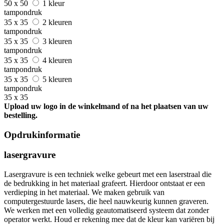
50 x 50
1 kleur
tampondruk
35 x 35
2 kleuren
tampondruk
35 x 35
3 kleuren
tampondruk
35 x 35
4 kleuren
tampondruk
35 x 35
5 kleuren
tampondruk
35 x 35
Upload uw logo in de winkelmand of na het plaatsen van uw
bestelling.
Opdrukinformatie
lasergravure
Lasergravure is een techniek welke gebeurt met een laserstraal die
de bedrukking in het materiaal grafeert. Hierdoor ontstaat er een
verdieping in het materiaal. We maken gebruik van
computergestuurde lasers, die heel nauwkeurig kunnen graveren.
We werken met een volledig geautomatiseerd systeem dat zonder
operator werkt. Houd er rekening mee dat de kleur kan variëren bij