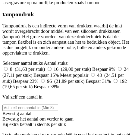
lasergravure op natuurlijke producten zoals bamboe.
tampondruk
Tampondruk is een indirecte vorm van drukken waarbij de inkt
wordt overgebracht door middel van een siliconen drukkussen
(tampon). Het grote voordeel van deze druktechniek is dat de
tampon flexibel is en zich aanpast aan het te bedrukken object. Het
is dus mogelijk om onder andere bolle, holle en anders gekromde
oppervlakten te drukken.
Selecteer aantal stuks
Aantal stuks:
8 (31,63 per stuk)
16 (29,00 per stuk)
Bespaar 9%
24
(27,11 per stuk)
Bespaar 15%
Meest populair
48 (24,51 per
stuk)
Bespaar 23%
96 (21,89 per stuk)
Bespaar 31%
192
(19,65 per stuk)
Bespaar 38%
Vul zelf een aantal in
Bevestig aantal
Bevestig het aantal om verder te gaan
Bij
extra betaalt u slechts
per stuk
Testen/beoordelen d.m.v. sample
Wil je eerst het product in het echt