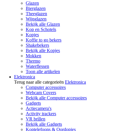
Glazen
Bierglazen
Theeglazen
Wijnglazen
Bekijk alle Glazen
Kop en Schotels
Kopjes
Koffie to go bekers
Shakebekers
Bekijk alle Kopjes
Mokken
Thermo
Waterflessen
Toon alle artikelen
Elektronica
Terug naar alle categorieën
Elektronica
Computer accessoires
Webcam Covers
Bekijk alle Computer accessoires
Gadgets
Actiecamera's
Activity trackers
VR brillen
Bekijk alle Gadgets
Koptelefoons & Oordopjes