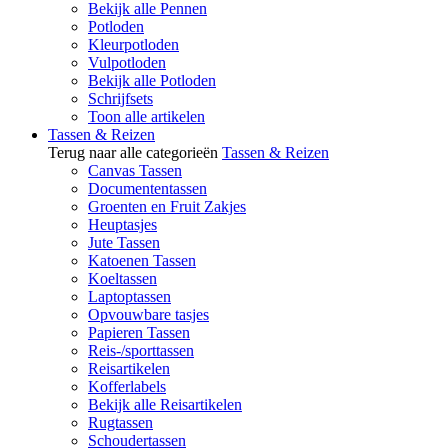
Bekijk alle Pennen
Potloden
Kleurpotloden
Vulpotloden
Bekijk alle Potloden
Schrijfsets
Toon alle artikelen
Tassen & Reizen
Terug naar alle categorieën
Tassen & Reizen
Canvas Tassen
Documententassen
Groenten en Fruit Zakjes
Heuptasjes
Jute Tassen
Katoenen Tassen
Koeltassen
Laptoptassen
Opvouwbare tasjes
Papieren Tassen
Reis-/sporttassen
Reisartikelen
Kofferlabels
Bekijk alle Reisartikelen
Rugtassen
Schoudertassen