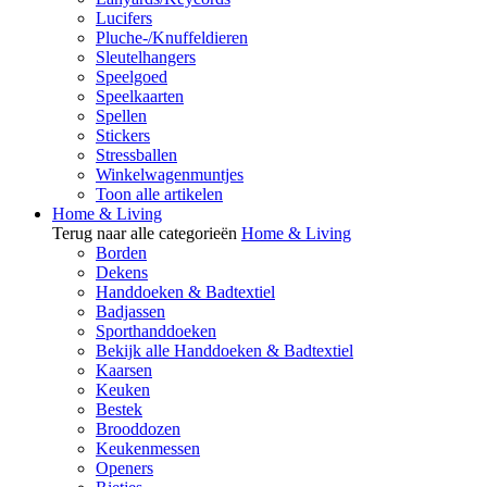
Lucifers
Pluche-/Knuffeldieren
Sleutelhangers
Speelgoed
Speelkaarten
Spellen
Stickers
Stressballen
Winkelwagenmuntjes
Toon alle artikelen
Home & Living
Terug naar alle categorieën
Home & Living
Borden
Dekens
Handdoeken & Badtextiel
Badjassen
Sporthanddoeken
Bekijk alle Handdoeken & Badtextiel
Kaarsen
Keuken
Bestek
Brooddozen
Keukenmessen
Openers