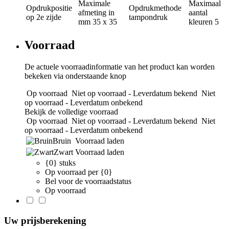
Maximale
Maximaal
Opdrukpositie
Opdrukmethode
afmeting in
aantal
op 2e zijde
tampondruk
mm
35 x 35
kleuren
5
Voorraad
De actuele voorraadinformatie van het product kan worden
bekeken via onderstaande knop
Op voorraad
Niet op voorraad - Leverdatum bekend
Niet
op voorraad - Leverdatum onbekend
Bekijk de volledige voorraad
Op voorraad
Niet op voorraad - Leverdatum bekend
Niet
op voorraad - Leverdatum onbekend
Bruin
Voorraad laden
Zwart
Voorraad laden
{0} stuks
Op voorraad per {0}
Bel voor de voorraadstatus
Op voorraad
Uw prijsberekening